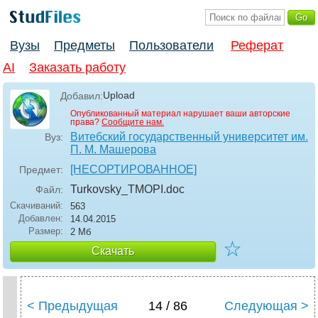
Вузы
Предметы
Пользователи
Реферат
AI
Заказать работу
Upload
Добавил:
Опубликованный материал нарушает ваши авторские
права?
Сообщите нам.
Витебский государственный университет им.
Вуз:
П. М. Машерова
[НЕСОРТИРОВАННОЕ]
Предмет:
Turkovsky_TMOPI
.doc
Файл:
Скачиваний:
563
Добавлен:
14.04.2015
Размер:
2 Мб
☆
Скачать
< Предыдущая
14 / 86
Следующая >