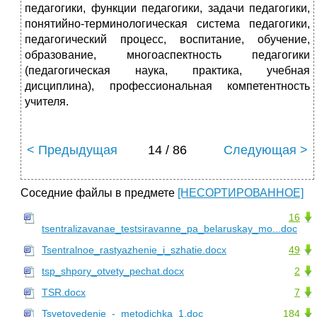
педагогики, функции педагогики, задачи педагогики,
понятийно-терминологическая система педагогики,
педагогический процесс, воспитание, обучение,
образование, многоаспектность педагогики
(педагогическая наука, практика, учебная
дисциплина), профессиональная компетентность
учителя.
< Предыдущая
14 / 86
Следующая >
Соседние файлы в предмете
[НЕСОРТИРОВАННОЕ]
16
tsentralizavanae_testsiravanne_pa_belaruskay_mo...doc
Tsentralnoe_rastyazhenie_i_szhatie.docx
49
tsp_shpory_otvety_pechat.docx
2
TSR.docx
7
Tsvetovedenie_-_metodichka_1.doc
184