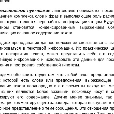
тиров.
смысловыми пунктами
в лингвистике понимаются некие
ением комплекса слов и фраз и выполняющие роль расчл
ого осуществляется переработка информации чтецом. Буд
нтиры становятся конденсированным выражением бо
вляющих основное содержание текста.
одике преподавания данное положение связывается с вы
тироваться в текстовой информации. Их практическая це
го восприятия текста, может представить себе его сод
ейшую информацию и использовать эти данные для пос
ения и построения собственной гипотезы.
одимо объяснить студентам, что любой текст представля
х которой есть слова или предложения, выражающие
жание текста неоднородно и его элементы находятся ме
из них являются более важными, поскольку несут в с
изируют его содержание. Другие менее значимы, так 
мация комментирующего характера, которая выступает в к
очное представление о теме сообщения. Эти отношения пр
хическую подчиненность одних элементов другим. Знание 