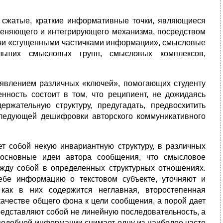
 сжатые, краткие информативные точки, являющиеся
еняющего и интегрирующего механизма, посредством
учи «сгущенными частичками информации», смысловые
льших смысловых групп, смысловых комплексов,
явлением различных «ключей», помогающих студенту
нность состоит в том, что реципиент, не дожидаясь
ержательную структуру, предугадать, предвосхитить
ледующей дешифровки авторского коммуникативного
ет собой некую инвариантную структуру, в различных
 основные идеи автора сообщения, что смысловое
жду собой в определенных структурных отношениях.
ебе информацию о текстовом субъекте, уточняют и
как в них содержится неглавная, второстепенная
ачестве общего фона к цели сообщения, а порой дает
едставляют собой не линейную последовательность, а
подобной информации снимает одну из наиболее часто