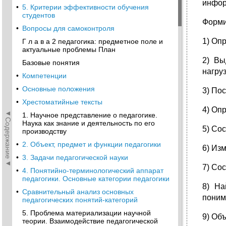
инфор
•
5. Критерии эффективности обучения
студентов
Форми
•
Вопросы для самоконтроля
1) Оп
Г л а в а 2 педагогика: предметное поле и
актуальные проблемы План
2) Вы
Базовые понятия
нагруз
•
Компетенции
•
Основные положения
3) По
•
Хрестоматийные тексты
4) Оп
◄Содержание◄
1. Научное представление о педагогике.
Наука как знание и деятельность по его
5) Со
производству
•
2. Объект, предмет и функции педагогики
6) Из
•
3. Задачи педагогической науки
7) Сос
•
4. Понятийно-терминологический аппарат
педагогики. Основные категории педагогики
8) На
•
Сравнительный анализ основных
поним
педагогических понятий-категорий
5. Проблема материализации научной
9) Объ
теории. Взаимодействие педагогической