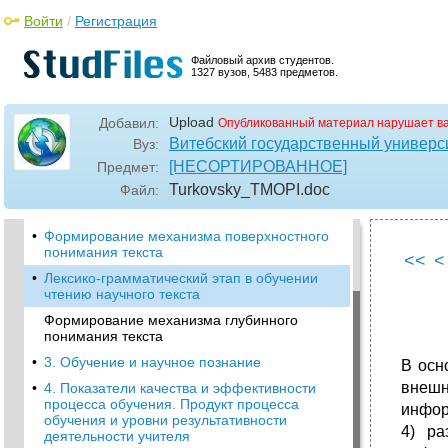
•
Хрестоматийные тексты
Войти
/
Регистрация
1. Философия о науке и научном познании
Файловый архив студентов.
1.1. Наука и научное познание
1327 вузов, 5483 предметов.
•
1.2. Уровни научного познания. Научная
картина мира Структура научного познания
Upload
Добавил:
Опубликованный материал нарушает в
•
1.3. Рост научного знания. Формы развития
Витебский государственный универс
Вуз:
научных знаний Рост научного знания
[НЕСОРТИРОВАННОЕ]
Предмет:
•
2. Понимание. Формирование механизмов
Turkovsky_TMOPI
.doc
Файл:
поверхностного и глубинного понимания
текстов
•
Формирование механизма поверхностного
понимания текста
<<
<
•
Лексико-грамматический этап в обучении
чтению научного текста
Формирование механизма глубинного
понимания текста
•
3. Обучение и научное познание
В осн
внеш
•
4. Показатели качества и эффективности
процесса обучения. Продукт процесса
инфор
обучения и уровни результативности
4) ра
деятельности учителя