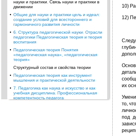
науки и практики. Связь науки и практики в
10) Р
движении
•
Общие для науки и практики цель и идеал:
12) П
создание условий для всестороннего и
гармоничного развития личности
•
6. Структура педагогической науки. Отрасли
педагогики Педагогическая теория и теория
Следу
воспитания
глуби
•
Педагогическая теория Понятия
допол
«педагогическая наука», «педагогическая
теория»
Основ
Структурный состав и свойства теории
детал
•
Педагогическая теория как инструмент
сообщ
мышления и практической деятельности
их ос
•
7. Педагогика как наука и искусство и как
учебная дисциплина. Профессиональная
Умени
компетентность педагога
то, ч
•
8. От практики к науке перейти непросто
лично
•
Вопросы для самоконтроля
под д
Г л а в а 3
завис
Методология
рецип