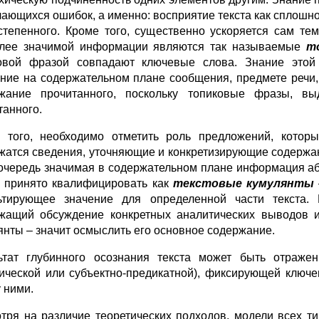
чающихся ошибок, а именно: восприятие текста как сплошно
степенного. Кроме того, существенно ускоряется сам те
лее значимой информации являются так называемые
т
овой фразой совпадают ключевые слова. Знание этой
ние на содержательном плане сообщения, предмете речи, 
жание прочитанного, поскольку топиковые фразы, выд
танного.
 того, необходимо отметить роль предложений, которы
жатся сведения, уточняющие и конкретизирующие содержан
очередь значимая в содержательном плане информация абз
а принято квалифицировать как
текстовые кумулянты
ьтирующее значение для определенной части текста. 
жащий обсуждение конкретных аналитических выводов и
янты – значит осмыслить его основное содержание.
ьтат глубинного осознания текста может быть отражен
ической или субъектно-предикатной), фиксирующей ключ
 ними.
тря на различие теоретических подходов, модели всех т