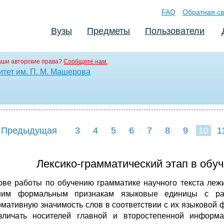
FAQ
Обратная св
Вузы
Предметы
Пользователи
аши авторские права?
Сообщите нам.
итет им. П. М. Машерова
 Предыдущая
3
4
5
6
7
8
9
10
1
18
19
20
21
22
Лексико-грамматический этап в обуч
ове работы по обучению грамматике научного текста леж
ним формальным признакам языковые единицы с разл
мативную значимость слов в соответствии с их языковой ф
зличать носителей главной и второстепенной информа