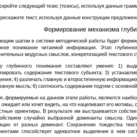
аскройте следующий тезис (тезисы), используя данные грам
ерескажите текст, используя данные конструкции предложен
Формирование механизма глуби
ющим шагом в системе методической работы будет форми
нное понимание читаемой информации. Этап глубинн
нительных модусных смыслов, конкретизацией текстового с
у глубинного понимания составляют умения: 1) выде
изировать содержание текстового субъекта; 3) устанавл
ения; 4) различать главную и второстепенную информацию;
новную мысль; 6) соотносить содержание подтем с основной
я, формируемые на данном этапе работы, являются наибол
то ожидает или хочет видеть, на что нацеливают его мотивы
стные ориентиры. В результате им выстраивается собств
ействием случайно выбранной доминанты смысла. Один
ящих от разных доминант. Сохранению тождества текс
иентами способствует адекватное выделение в нем сис