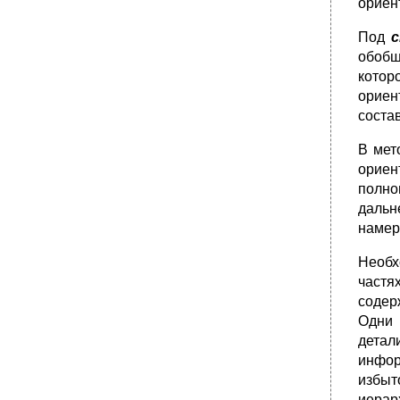
ориен
Педагогических исследований
Базовые понятия
Под
Компетенции
обобщ
•
Основные положения
котор
орие
•
Хрестоматийные тексты
соста
1. Понятие о методологии педагогики.
Функции и сферы реализации методологии
педагогики
В мет
ориен
•
Сферы реализации методологии педагогики
полно
•
2. Состав методологического знания.
дальн
Основные термины методологии педагогики
намер
•
3. Уровни методологии
Философский уровень методологии
Необх
•
Характеристика основных философских
частя
направлений
содер
Общенаучный уровень методологии
Одни 
•
Принципы системного подхода
детал
инфор
Конкретно-научный уровень методологии
избыт
Технологический уровень методологии
иерар