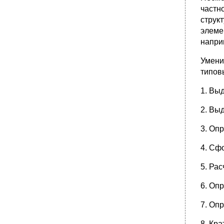
Теория и метод. Метод и принцип
частн
•
Педагогическая действительность и ее
струк
изучение
элеме
•
Методы научно-педагогического
напри
исследования. Выбор методов
исследования
Умени
•
Наблюдение
типов
•
Тестирование (метод тестов)
•
Изучение продуктов деятельности
1. Вы
Оценивание
2. Вы
•
Эксперимент
3. Оп
•
Герменевтические методы в педагогике
Применение статистических методов и
4. Сф
средств формализации в психолого-
педагогическом исследовании
5. Ра
•
Методы педагогического исследования
Принципы выбора методов научно-
6. Оп
педагогического исследования
7. Оп
•
5. Методы обучения и методы науки
5.1. Соотношение методов обучения и
8. Кр