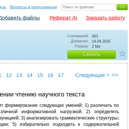
язь
Вопросы и предложения
Добавить файлы
Реферат AI
Заказать работу
Скачиваний:
563
Добавлен:
14.04.2015
Размер:
2 Мб
☆
Скачать
1
12
13
14
15
16
17
Следующая >
>>
23
24
25
ении чтению научного текста
ит формирование следующих умений: 1) различать по
ичной информативной нагрузкой; 2) определять
ункцией; 3) анализировать грамматические структуры;
ции; 5) избирательно подходить к содержательной