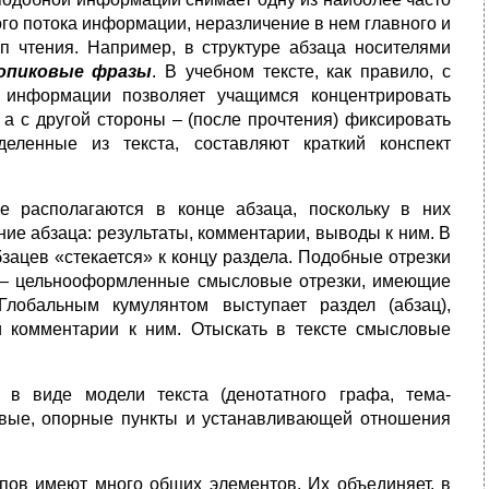
го потока информации, неразличение в нем главного и
мп чтения. Например, в структуре абзаца носителями
опиковые фразы
. В учебном тексте, как правило, с
 информации позволяет учащимся концентрировать
а с другой стороны – (после прочтения) фиксировать
еленные из текста, составляют краткий конспект
е располагаются в конце абзаца, поскольку в них
ие абзаца: результаты, комментарии, выводы к ним. В
ацев «стекается» к концу раздела. Подобные отрезки
– цельнооформленные смысловые отрезки, имеющие
Глобальным кумулянтом выступает раздел (абзац),
 комментарии к ним. Отыскать в тексте смысловые
 в виде модели текста (денотатного графа, тема-
евые, опорные пункты и устанавливающей отношения
ипов имеют много общих элементов. Их объединяет, в