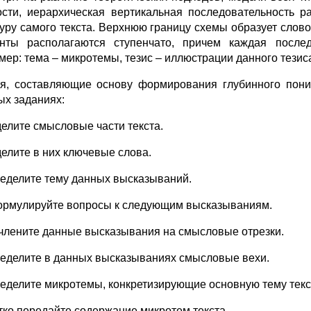
ости, иерархическая вертикальная последовательность 
туру самого текста. Верхнюю границу схемы образует слов
нты располагаются ступенчато, причем каждая после
мер: тема – микротемы, тезис – иллюстрации данного тезис
я, составляющие основу формирования глубинного пони
ых заданиях:
делите смысловые части текста.
делите в них ключевые слова.
ределите тему данных высказываний.
ормулируйте вопросы к следующим высказываниям.
счлените данные высказывания на смысловые отрезки.
ределите в данных высказываниях смысловые вехи.
ределите микротемы, конкретизирующие основную тему текс
атко передайте содержание микротем текста.