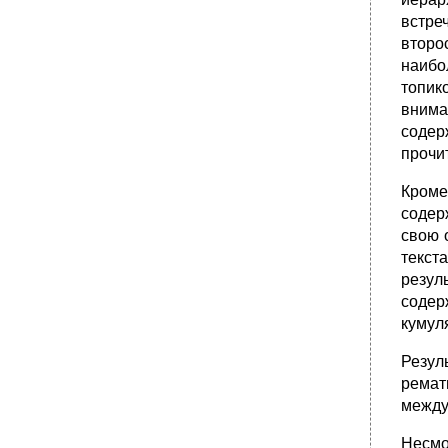
4. Функции философии в научном познании.
встре
Философские основания педагогики
второ
•
5. Общенаучные подходы и методы
наибо
исследования. Синергетика
топик
•
6. Конкретно-методологические принципы
внима
педагогических исследований
содер
•
2. Развитие образования в контексте
культуры.
прочи
7. Методология преобразований
Кроме
педагогической практики
содер
•
8. Педагогическая инноватика
свою 
8.1. Основные понятия педагогической
текст
инноватики
резул
•
8.2. Инновационная система школы.
содер
Программа развития школы
кумул
•
Вопросы для самоконтроля
Г л а в а 4
Резул
•
Основные положения
ремат
между
•
Хрестоматийные тексты
Философия о методе научного познания.
Несмо