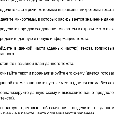
ределите части речи, которыми выражены микротемы текста
ыделите микротемы, в которых раскрывается значение данно
пределите порядок следования микротем и отразите это в сх
пределите данную и новую информацию текста.
айдите в данной части (данных частях) текста топиковы
танного.
оставьте назывной план данного текста.
очитайте текст и проанализируйте его схему (дается готовая
 данной схеме заполните пустые места (дается схема без ле
роанализируйте данную схему и выскажите ваше предполо
текста).
Используя цветовые обозначения, выделите в данно
льзуемые в работе цвета оговариваются заранее).