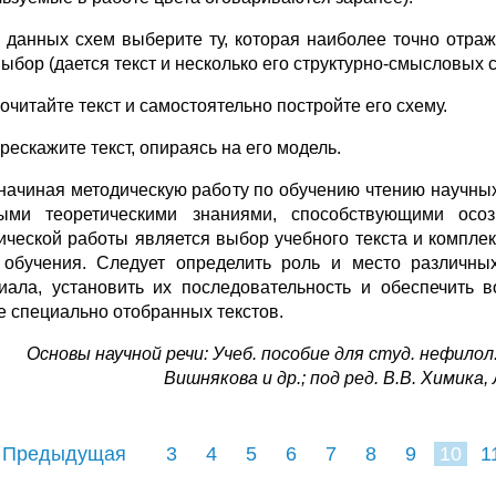
з данных схем выберите ту, которая наиболее точно отра
выбор (дается текст и несколько его структурно-смысловых с
очитайте текст и самостоятельно постройте его схему.
рескажите текст, опираясь на его модель.
 начиная методическую работу по обучению чтению научны
ыми теоретическими знаниями, способствующими осо
ической работы является выбор учебного текста и компле
 обучения. Следует определить роль и место различны
иала, установить их последовательность и обеспечить 
е специально отобранных текстов.
Основы научной речи: Учеб. пособие для студ. нефилол. 
Вишнякова и др.; под ред. В.В. Химика, 
 Предыдущая
3
4
5
6
7
8
9
10
1
18
19
20
21
22