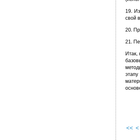
•
3. Исследование в педагогике. Структура и
логика научно-педагогического
19. И
исследования
свой 
•
4. Методологические принципы научно-
педагогического исследования
20. Пр
•
5. Выявление проблемы исследования.
Источники педагогической проблематики
21. Пе
•
6. Определение темы, объекта, предмета
Итак,
исследования. Цель, задачи, гипотезА
исследования, интерпретация и обобщение
базов
его результатов
метод
•
Стрелками обозначены связи и
этапу
направления действия переменных.
матер
7. Эксперимент: определение понятия,
основ
разработка программы, проведение,
оценка, результаты
•
Разработка программы эксперимента
•
Проведение эксперимента
•
Оценка результатов эксперимента
<<
<
•
8. Виды педагогического творчества как
предпосылки исследовательской
деятельности учителя Индивидуальное