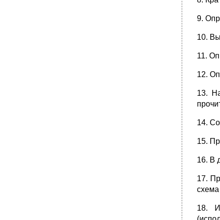
методов науки
•
5.2. Методы обучения в школе и в вузе как
9. Оп
фактор становления личности будущего
исследователя
10. В
•
Самостоятельная работа учащихся
11. О
•
Элементы эвристической деятельности, их
основные характеристики
12. О
Правила предпочтения (эвристические
рекомендации)
13. Н
•
Эвристические методы (по а.В. Чус и в.Н.
прочи
Данченко)
•
Вопросы для самоконтроля
14. С
Г л а в а 5
15. Пр
Базовые понятия
Компетенции
16. В
•
Основные положения
17. П
•
Хрестоматийные тексты
схема 
Признаки научности
•
2. Преодоление заблуждений в научном
18. 
исследовании
(испо