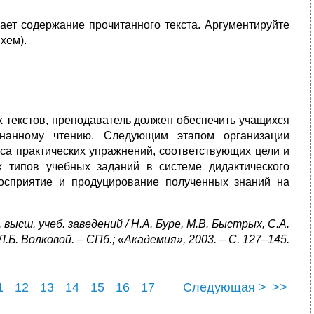
жает содержание прочитанного текста. Аргументируйте
хем).
х текстов, преподаватель должен обеспечить учащихся
знанному чтению. Следующим этапом организации
кса практических упражнений, соответствующих цели и
х типов учебных заданий в системе дидактического
восприятие и продуцирование полученных знаний на
высш. учеб. заведений / Н.А. Буре, М.В. Быстрых, С.А.
Л.Б. Волковой. – СПб.; «Академия», 2003. – С. 127–145.
1
12
13
14
15
16
17
Следующая >
>>
23
24
25