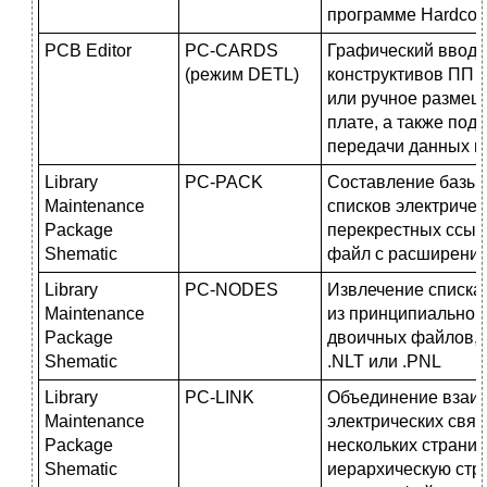
программе Hardcop
PCB Editor
PC-CARDS
Графический ввод 
(режим DETL)
конструктивов ПП (
или ручное размещ
плате, а также под
передачи данных п
Library
PC-PACK
Составление базы 
Maintenance
списков электричес
Package
перекрестных ссыло
Shematic
файл с расширени
Library
PC-NODES
Извлечение списка 
Maintenance
из принципиальной
Package
двоичных файлов,
Shematic
.NLT или .PNL
Library
PC-LINK
Объединение взаи
Maintenance
электрических связ
Package
нескольких страни
Shematic
иерархическую стру