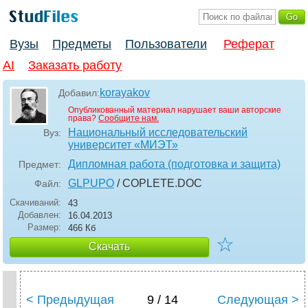
Вузы
Предметы
Пользователи
Реферат
AI
Заказать работу
korayakov
Добавил:
Опубликованный материал нарушает ваши авторские
права?
Сообщите нам.
Национальный исследовательский
Вуз:
университет «МИЭТ»
Дипломная работа (подготовка и защита)
Предмет:
GLPUPO
/ COPLETE
.DOC
Файл:
Скачиваний:
43
Добавлен:
16.04.2013
Размер:
466 Кб
☆
Скачать
< Предыдущая
9 / 14
Следующая >