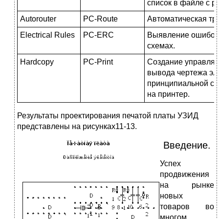
список в файле с 
Autorouter
PC-Route
Автоматическая тр
Electrical Rules
PC-ERC
Выявление ошибок
схемах.
Hardcopy
PC-Print
Создание управля
вывода чертежа эл
принципиальной сх
на принтер.
Результаты проектирования печатой платы УЗИД
представлены на рисунках11-13.
Введение.
Успех
продвижения
на рынке
новых
товаров во
многом