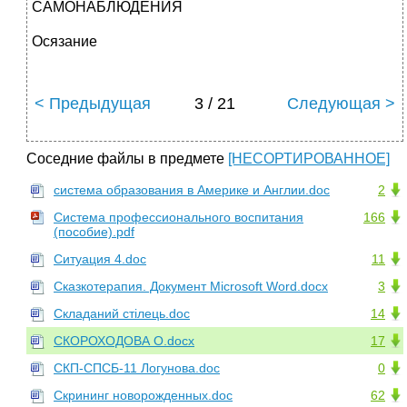
САМОНАБЛЮДЕНИЯ
Осязание
< Предыдущая
3 / 21
Следующая >
Соседние файлы в предмете
[НЕСОРТИРОВАННОЕ]
система образования в Америке и Англии.doc
2
Система профессионального воспитания
166
(пособие).pdf
Ситуация 4.doc
11
Сказкотерапия. Документ Microsoft Word.docx
3
Складаний стілець.doc
14
СКОРОХОДОВА О.docx
17
СКП-СПСБ-11 Логунова.doc
0
Скрининг новорожденных.doc
62