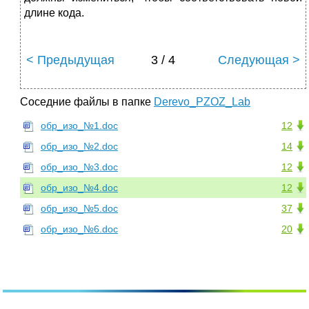
длине кода.
< Предыдущая
3 / 4
Следующая >
Соседние файлы в папке
Derevo_PZOZ_Lab
обр_изо_№1.doc
12
обр_изо_№2.doc
14
обр_изо_№3.doc
12
обр_изо_№4.doc
12
обр_изо_№5.doc
37
обр_изо_№6.doc
20