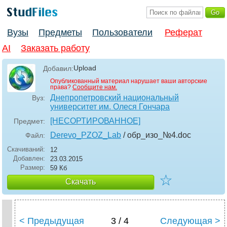
Вузы
Предметы
Пользователи
Реферат
AI
Заказать работу
Upload
Добавил:
Опубликованный материал нарушает ваши авторские
права?
Сообщите нам.
Днепропетровский национальный
Вуз:
университет им. Олеся Гончара
[НЕСОРТИРОВАННОЕ]
Предмет:
Derevo_PZOZ_Lab
/ обр_изо_№4
.doc
Файл:
Скачиваний:
12
Добавлен:
23.03.2015
Размер:
59 Кб
☆
Скачать
< Предыдущая
3 / 4
Следующая >