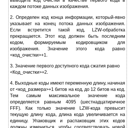
выводить код очистки в качестве первого кода в
каждом потоке данных изображения.
2. Определен код конца информации, который-явно
указывает на конец потока данных изображения.
Если встретится такой код, LZW-обработка
прекращается. Этот код должен быть последним
кодом, формируемым кодировщиком для
изображения. Значение этого кода равно
<код_очистки>+1.
3. Значение первого доступного кода сжатия равно
<Код_очистки>+2.
4. Выходные коды имеют переменную длину, начиная
от <код_размера>+1 битов на код, до 12 битов на код.
Тем самым максимальное значение кода
определяется равным 4095 (шестнадцатиричное
FFF). Как только значение LZW-кода превысит
текущую длину кода, длина кода увеличивается на
единицу. Упаковщик и распаковщик этих кодов
должны измениться, чтобы соответствовать новой