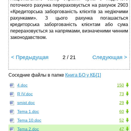
поточного рахунка перераховується на рахунок 2903
«Кредиторська заборгованість клієнтів за недіючими
рахунка­ми». З цього рахунка погашається
кредиторська заборгованість клієнтам або сума
перераховується за напрямами, визначеними чинним
законодавством.
< Предыдущая
2 / 21
Следующая >
Соседние файлы в папке
Книга БО у КБ[1]
4.doc
150
R IV.doc
73
smist.doc
29
Tema 1.doc
60
Tema 10.doc
52
Tema 2.doc
47