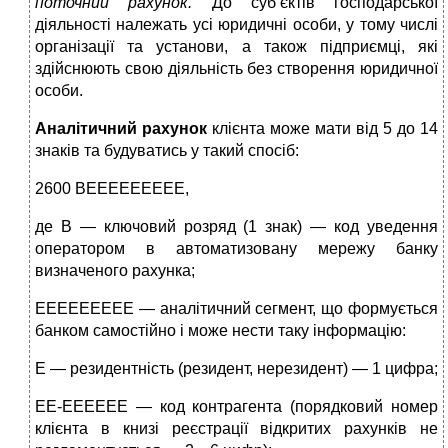
поточний рахунок.
До суб’єктів господарської
діяльності належать усі юридичні особи, у тому числі
організації та установи, а також підприємці, які
здійснюють свою діяльність без створення юридичної
особи.
Аналітичний рахунок
клієнта може мати від 5 до 14
знаків та будуватись у такий спосіб:
2600 ВЕЕЕЕЕЕЕЕЕ,
де В — ключовий розряд (1 знак) — код уведення
оператором в автоматизовану мережу банку
визначеного рахунка;
ЕЕЕЕЕЕЕЕЕ — аналітичний сегмент, що формується
банком самостійно і може нести таку інформацію:
Е — резидентність (резидент, нерезидент) — 1 цифра;
ЕЕ-ЕЕЕЕЕЕ — код контрагента (порядковий номер
клієнта в кни­зі реєстрації відкритих рахунків не