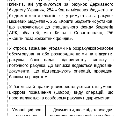
клієнтів, які утримуються за рахунок Державного
бюджету України», 254 «Кошти місцевих бюджетів та
бюджетні кошти клієнтів, які утримуються за рахунок
місцевих бюджетів», 255 «Кошти бюджетних установ,
що включаються до спеціального фонду бюджетів
АРК, областей, міст Києва і Севастополя», 256
«Кошти позабюджетних фондів».
У строки, визначені угодами на розрахунково-касове
обслуговування або розпорядженнями на відкриття
рахунка, банк надає підприємству виписку з
поточного рахунка. До виписки додаються відповідні
документи, що підтверджують операції, проведені
банком за рахунком.
У банківській практиці використовуються такі умовні
цифрові позначення (шифри) виду операцій, що
проставляються в особо­вому рахунку підприємства:
Умовні цифрові
Документи, що є підставою для
позначення
проведення операцій за особови