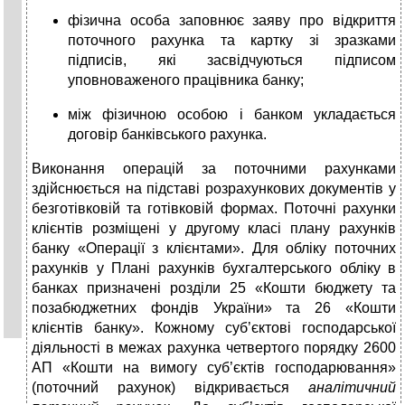
фізична особа заповнює заяву про відкриття
поточного рахунка та картку зі зразками
підписів, які засвідчуються підписом
уповноваженого працівника банку;
між фізичною особою і банком укладається
договір банківського рахунка.
Виконання операцій за поточними рахунками
здійснюється на підставі розрахункових документів у
безготівковій та готівковій формах. Поточні рахунки
клієнтів розміщені у другому класі плану рахунків
банку «Операції з клієнтами». Для обліку поточних
рахун­ків у Плані рахунків бухгалтерського обліку в
банках призначені розділи 25 «Кошти бюджету та
позабюджетних фондів України» та 26 «Кошти
клієнтів банку». Кожному суб’єктові господарської
діяльності в межах рахунка четвертого порядку 2600
АП «Кошти на вимогу суб’єктів господарювання»
(поточний рахунок) відкрива­ється
аналітичний