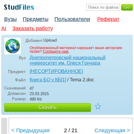
Вузы
Предметы
Пользователи
Реферат
AI
Заказать работу
Upload
Добавил:
Опубликованный материал нарушает ваши авторские
права?
Сообщите нам.
Днепропетровский национальный
Вуз:
университет им. Олеся Гончара
[НЕСОРТИРОВАННОЕ]
Предмет:
Книга БО у КБ[1]
/ Tema 2
.doc
Файл:
Скачиваний:
47
Добавлен:
23.03.2015
Размер:
490 Кб
☆
Скачать
< Предыдущая
2 / 21
Следующая >