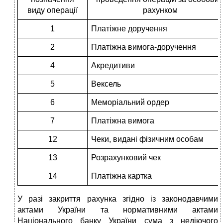
виду операції
рахунком
1
Платіжне доручення
2
Платіжна вимога-доручення
4
Акредитиви
5
Вексель
6
Меморіальний ордер
7
Платіжна вимога
12
Чеки, видані фізичним особам
13
Розрахунковий чек
14
Платіжна картка
У разі закриття рахунка згідно із законодавчими
актами Украї­ни та нормативними актами
Національного банку України сума з недіючого