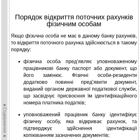
Порядок відкриття поточних рахунків
фізичним особам
Якщо
фізична особа
не має в даному банку рахунків,
то відкриття поточного рахунка здійснюється в такому
порядку:
фізична особа пред’являє уповноваженому
працівникові банку паспорт або документ, що
його замінює. Фізичні особи-резиденти
додатково повинні пред’явити документ,
виданий органом держав­ної податкової служби,
що засвідчує присвоєння їм ідентифікацій­ного
номера платника податків;
►Содержание►
уповноважений працівник банку ідентифікує
фізичну особу, яка відкриває рахунок, та
підтверджує здійснення ідентифікації
копіюванням зазначених документів;