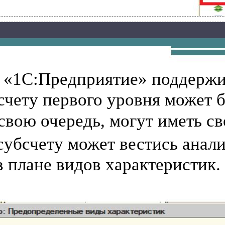
е «1С:Предприятие» поддерж
счету первого уровня может 
свою очередь, могут иметь сво
убсчету может вестись анали
 плане видов характеристик.