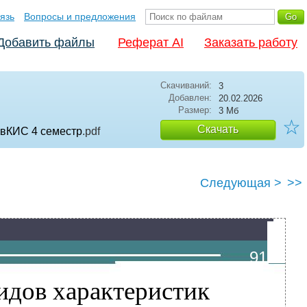
язь
Вопросы и предложения
Добавить файлы
Реферат AI
Заказать работу
Скачиваний:
3
Добавлен:
20.02.2026
Размер:
3 Мб
☆
Скачать
КвКИС 4 семестр
.pdf
Следующая >
>>
91
идов характеристик