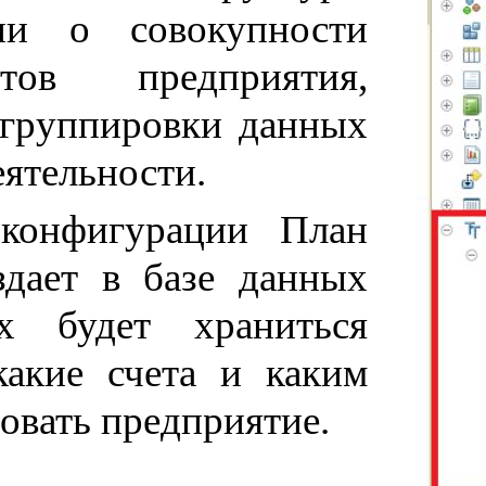
ии о совокупности
етов предприятия,
 группировки данных
еятельности.
 конфигурации План
здает в базе данных
х будет храниться
акие счета и каким
овать предприятие.