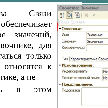
тва Связи
обеспечивает
е значений,
вочнике, для
аться только
 относятся к
ике, а не
ь
в
этом