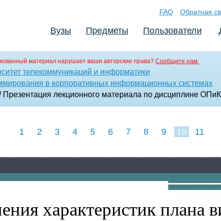
FAQ
Обратная св
Вузы
Предметы
Пользователи
кованный материал нарушает ваши авторские права?
Сообщите нам.
ситет телекоммуникаций и информатики
ммирования в корпоративных информационных системах
/ Презентация лекционного материала по дисциплине ОПи
1
2
3
4
5
6
7
8
9
10
11
ения характеристик плана в