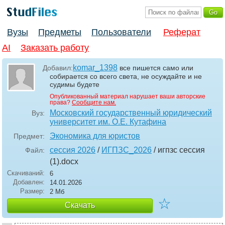
Вузы
Предметы
Пользователи
Реферат
AI
Заказать работу
komar_1398
Добавил:
все пишется само или
собирается со всего света, не осуждайте и не
судимы будете
Опубликованный материал нарушает ваши авторские
права?
Сообщите нам.
Московский государственный юридический
Вуз:
университет им. О.Е. Кутафина
Экономика для юристов
Предмет:
сессия 2026
/
ИГПЗС_2026
/ игпзс сессия
Файл:
(1)
.docx
Скачиваний:
6
Добавлен:
14.01.2026
Размер:
2 Мб
☆
Скачать