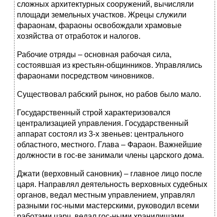
сложных архитектурных сооружений, вычисляли
площади земельных участков. Жрецы служили
фараонам, фараоны освобождали храмовые
хозяйства от отработок и налогов.
Рабочие отряды – основная рабочая сила,
состоявшая из крестьян-общинников. Управлялись
фараонами посредством чиновников.
Существовал рабский рынок, но рабов было мало.
Государственный строй характеризовался
централизацией управления. Государственный
аппарат состоял из 3-х звеньев: центрального
областного, местного. Глава – Фараон. Важнейшие
должности в гос-ве занимали члены царского дома.
Джати (верховный сановник) – главное лицо после
царя. Направлял деятельность верховных судебных
органов, ведал местным управлением, управлял
разными гос-ными мастерскими, руководил всеми
работами царч, ведал гос-ными хранилищами.