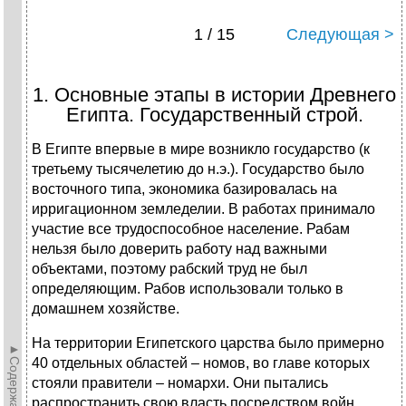
1 / 15
Следующая >
1. Основные этапы в истории Древнего
Египта. Государственный строй.
В Египте впервые в мире возникло государство (к
третьему тысячелетию до н.э.). Государство было
восточного типа, экономика базировалась на
ирригационном земледелии. В работах принимало
участие все трудоспособное население. Рабам
нельзя было доверить работу над важными
объектами, поэтому рабский труд не был
определяющим. Рабов использовали только в
домашнем хозяйстве.
На территории Египетского царства было примерно
►Содержание►
40 отдельных областей – номов, во главе которых
стояли правители – номархи. Они пытались
распространить свою власть посредством войн.