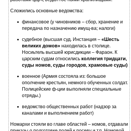
Сложились основные ведомства:
финансовое (у чиновников – сбор, хранение и
передача по назначению имущ-ва; налоги)
судебное (высшая суд. Инстанция –
«Шесть
великих домов»
находилась в столице.
Носиьтель высшей юрисдикции – Фараон. К
царским судам относились
коллегия тридцати,
суды номов, суды городов, храмовые суды)
военное (Армия состояла из: большое
ополчение крестьян, немного обученных солдат.
Полицейские ф-ции выполняли специальные
отряды.)
ведомство общественных работ (надзор за
каналами и выполнением работ)
Номархи стояли во главе областей – номов, отдавали
приказы о подготовке полей к посеву и т.п. Номовой