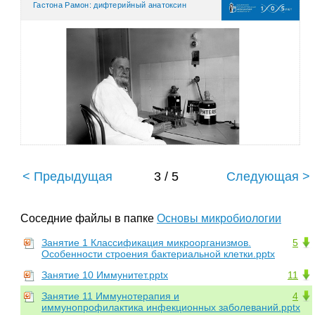
Гастона Рамон: дифтерийный анатоксин
< Предыдущая
3 / 5
Следующая >
Соседние файлы в папке
Основы микробиологии
Занятие 1 Классификация микроорганизмов.
5
Особенности строения бактериальной клетки.pptx
Занятие 10 Иммунитет.pptx
11
Занятие 11 Иммунотерапия и
4
иммунопрофилактика инфекционных заболеваний.pptx