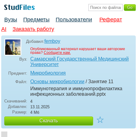
Вузы
Предметы
Пользователи
Реферат
AI
Заказать работу
femboy
Добавил:
Опубликованный материал нарушает ваши авторские
права?
Сообщите нам.
Самарский Государственный Медицинский
Вуз:
Университет
Микробиология
Предмет:
Основы микробиологии
/ Занятие 11
Файл:
Иммунотерапия и иммунопрофилактика
инфекционных заболеваний
.pptx
Скачиваний:
4
Добавлен:
13.11.2025
Размер:
4 Мб
☆
Скачать