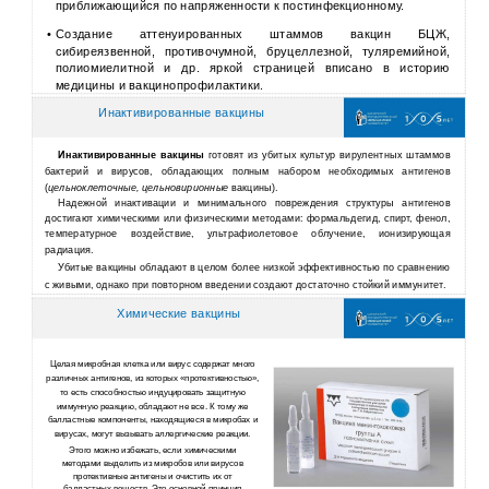
приближающийся по напряженности к постинфекционному.
•
Создание аттенуированных штаммов вакцин БЦЖ,
сибиреязвенной, противочумной, бруцеллезной, туляремийной,
полиомиелитной и др. яркой страницей вписано в историю
медицины и вакцинопрофилактики.
Инактивированные вакцины
Инактивированные вакцины
готовят из убитых культур­ вирулентных штаммов
бактерий и вирусов, обладающих полным набором необходимых антигенов
(
цельноклеточные, цельновирионные
вакцины).
Надежной инактивации и минимального повреждения структуры антигенов
достигают химическими­ или физическими методами: формальдегид, спирт, фенол,
температурное воздействие, ультрафиолетовое­ облучение, ионизирующая
радиация.
Убитые вакцины обладают в целом более низкой эффективностью по сравнению
с живыми, однако при повторном введении создают достаточно стойкий иммунитет.
Химические вакцины
Целая микробная клетка или вирус содержат много
различных антигенов, из которых «протективностью»,
то есть способностью индуцировать защитную
иммунную реакцию, обладают не все. К тому же
балластные компоненты, находящиеся в микробах и
вирусах, могут вызывать аллергические реакции.
Этого можно избежать, если химическими
методами выделить из микробов или вирусов
протективные антигены и очистить их от