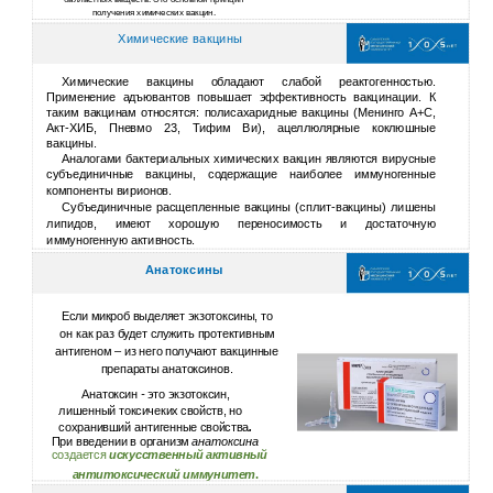
балластных веществ. Это основной принцип
получения химических вакцин.
Химические вакцины
Химические вакцины обладают слабой реактогенностью.
Применение адъювантов повышает эффективность вакцинации. К
таким вакцинам относятся: полисахаридные вакцины (Менинго А+С,
Акт-ХИБ, Пневмо 23, Тифим Ви), ацеллюлярные коклюшные
вакцины.
Аналогами бактериальных химических вакцин являются вирусные
субъединичные вакцины, содержащие наиболее иммуногенные
компоненты вирионов.
Субъединичные расщепленные вакцины (сплит-вакцины) лишены
липидов, имеют хорошую переносимость и достаточную
иммуногенную активность.
Анатоксины
Если микроб выделяет экзотоксины, то
он как раз будет служить протективным
антигеном – из него получают вакцинные
препараты анатоксинов.
Анатоксин
-
это экзотоксин,
лишенный токсичеких свойств, но
сохранивший антигенные свойства
.
При введении в организм
анатоксина
создается
искусственный активный
антитоксический иммунитет
.