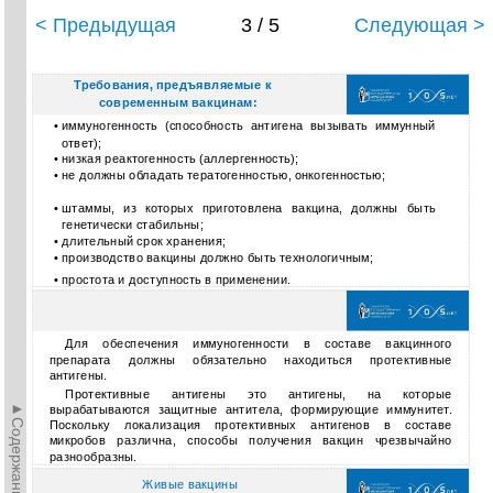
< Предыдущая
3 / 5
Следующая >
Требования, предъявляемые к
современным вакцинам:
•
иммуногенность (способность антигена вызывать иммунный
ответ);
•
низкая реактогенность (аллергенность);
•
не должны обладать тератогенностью, онкогенностью;
•
штаммы, из которых приготовлена вакцина, должны быть
генетически стабильны;
•
длительный срок хранения;
•
производство вакцины должно быть технологичным;
•
простота и доступность в применении.
Для обеспечения иммуногенности в составе вакцинного
препарата должны обязательно находиться протективные
антигены.
Протективные антигены это антигены, на которые
►Содержание►
вырабатываются защитные антитела, формирующие иммунитет.
Поскольку локализация протективных антигенов в составе
микробов различна, способы получения вакцин чрезвычайно
разнообразны.
Живые вакцины