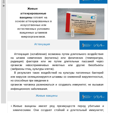
Живые
аттенуированные
вакцины
готовят на
основе аттенуированных в
искусственных или
естественных условиях
вакцинных штаммов
микроорганизмов.
Аттенуация
Аттенуация (ослабление) возможна путем длительного воздействия
на штамм химических (мутагены) или физических (температура,
радиация) факторов или же путем длительных пассажей через
организм невосприимчивых животных или другие биообъекты
(эмбрионы птиц, культуры клеток).
В результате таких воздействий на культуры патогенных бактерий
или вирусов селекционируются штаммы со сниженной вирулентностью,
но способные при введении в
организм человека размножаться и создавать иммунитет, не вызывая
инфекционного заболевания.
Живые вакцины
•
Живые вакцины имеют ряд преимуществ перед убитыми и
химическими. Они создают стойкий и длительный иммунитет,