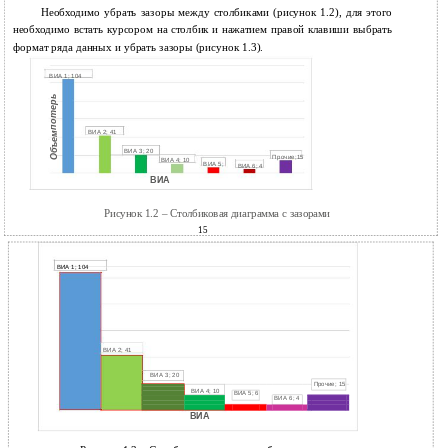
Необходимо убрать зазоры между столбиками (рисунок 1.2), для этого
необходимо встать курсором на столбик и нажатием правой клавиши выбрать
формат ряда данных и убрать зазоры (рисунок 1.3).
ВИА 1; 104
потерь
ВИА 2; 41
Объем
ВИА 3; 20
Прочие;15
ВИА 4; 10
ВИА 5;
ВИА 6; 4
ВИА
Рисунок 1.2 – Столбиковая диаграмма с зазорами
15
ВИА 1; 104
ВИА 2; 41
ВИА 3; 20
Прочие; 15
ВИА 4; 10
ВИА 5; 6
ВИА 6; 4
ВИА