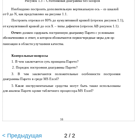
Рисунок 1.3 – Столбиковая диаграмма без зазоров
Необходимо построить дополнительную вертикальную ось – со шкалой
от 0 до N, как представлено на рисунке 1.1.
Построить отрезки от 80% до кумулятивной кривой (отрезок рисунок 1.1),
от кумулятивной кривой до оси Х – типы дефектов (отрезок АВ рисунок 1.1).
Отчет:
должен содержать построенную диаграмму Парето с условными
обозначениями и ответ, в котором обозначаются первоочередные меры для ор-
ганизации в области улучшения качества.
Контрольные вопросы
1. В чем заключается суть принципа Парето?
2.
Порядок построения диаграммы Парето?
3.
В чем заключаются положительные особенности построения
диаграммы Парето в среде MS Excel?
5.
Какие инструментальные средства могут быть также использованы
для анализа Парето кроме табличного процессора MS Excel?
16
< Предыдущая
2 / 2