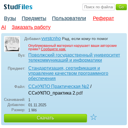
Вузы
Предметы
Пользователи
Реферат
AI
Заказать работу
vvrstcnho
Добавил:
Рад, если кому-то помог
Опубликованный материал нарушает ваши авторские
права?
Сообщите нам.
Поволжский государственный университет
Вуз:
телекоммуникаций и информатики
Стандартизация, сертификация и
Предмет:
управление качеством программного
обеспечения
ССиУКПО Практическая №2
/
Файл:
ССиУКПО_практика 2
.pdf
Скачиваний:
1
Добавлен:
01.11.2025
Размер:
1 Мб
☆
Скачать