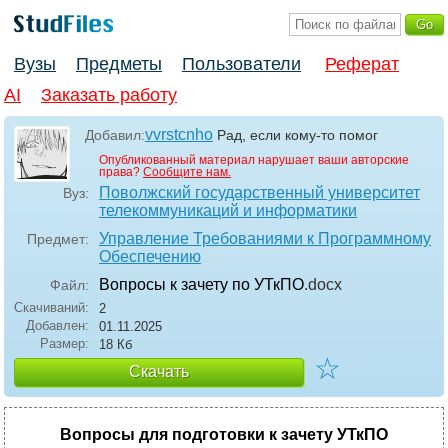
Вузы
Предметы
Пользователи
Реферат
AI
Заказать работу
vvrstcnho
Добавил:
Рад, если кому-то помог
Опубликованный материал нарушает ваши авторские
права?
Сообщите нам.
Поволжский государственный университет
Вуз:
телекоммуникаций и информатики
Управление Требованиями к Программному
Предмет:
Обеспечению
Вопросы к зачету по УТкПО
.docx
Файл:
Скачиваний:
2
Добавлен:
01.11.2025
Размер:
18 Кб
☆
Скачать
Вопросы для подготовки к зачету УТкПО