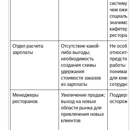
систему 
чем ожид
социаль
значимос
кафетери
ресторан
Отдел расчета
Отсутствие какой-
Не особо
зарплаты
либо выгоды;
относите
необходимость
предсто
создания схемы
работы н
удержания
понимают
стоимости заказов
для комп
из зарплаты
сотрудни
Менеджеры
Увеличение продаж;
Поддержи
ресторанов
выход на новые
осторож
области рынка для
привлечения новых
клиентов