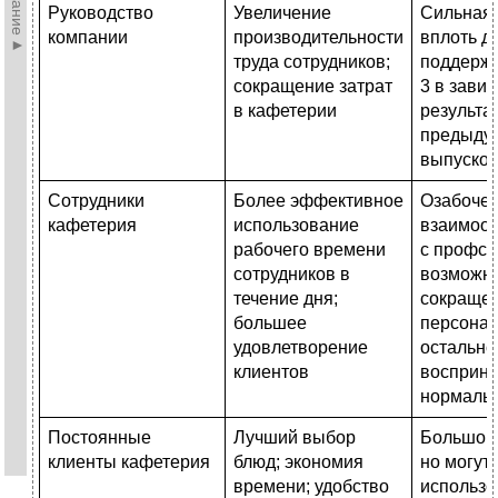
Руководство
Увеличение
Сильная
компании
производительности
вплоть д
труда сотрудников;
поддержк
сокращение затрат
3 в зави
в кафетерии
результа
предыду
выпуско
Сотрудники
Более эффективное
Озабочен
кафетерия
использование
взаимоо
рабочего времени
с профсо
сотрудников в
возможн
течение дня;
сокраще
большее
персонал
удовлетворение
остально
клиентов
восприн
нормаль
Постоянные
Лучший выбор
Большой 
клиенты кафетерия
блюд; экономия
но могут
времени; удобство
использо