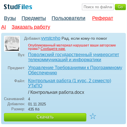
Вузы
Предметы
Пользователи
Реферат
AI
Заказать работу
vvrstcnho
Добавил:
Рад, если кому-то помог
Опубликованный материал нарушает ваши авторские
права?
Сообщите нам.
Поволжский государственный университет
Вуз:
телекоммуникаций и информатики
Управление Требованиями к Программному
Предмет:
Обеспечению
Контрольная работа (1 курс, 2 семестр)
Файл:
УТкПО
/ Контрольная работа
.docx
Скачиваний:
4
Добавлен:
01.11.2025
Размер:
435 Кб
☆
Скачать