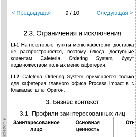
< Предыдущая
9 / 10
Следующая >
2.3. Ограничения и исключения
LI-1
На некоторые пункты меню кафетерия доставка
не распространяется, поэтому блюда, доступные
клиентам Cafeteria Ordering System, будут
подмножеством полных меню кафетерия.
LI-2
Cafeteria Ordering System применяется только
для кафетерия главного офиса Process Impact в г.
Клакамас, штат Орегон.
3. Бизнес контекст
3.1. Профили заинтересованных лиц
►Содержание►
Заинтересованное
Основная
Отн
лицо
ценность