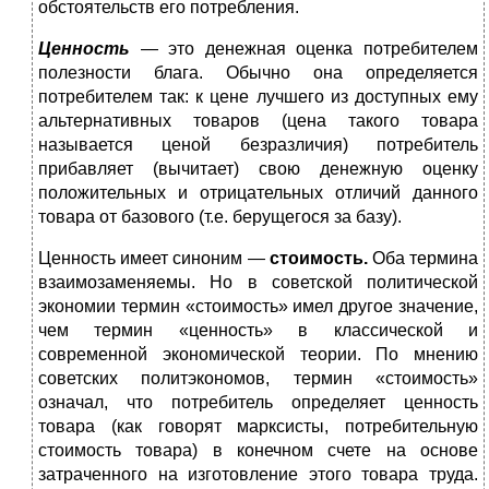
обстоятельств его потребления.
Ценность
— это денежная оценка потребителем
полезности блага. Обычно она определяется
потребителем так: к цене лучшего из доступных ему
альтернативных товаров (цена такого товара
называется ценой безразличия) потребитель
прибавляет (вычитает) свою денежную оценку
положительных и отрицательных отличий данного
товара от базового (т.е. берущегося за базу).
Ценность имеет синоним —
стоимость.
Оба термина
взаимозаменяемы. Но в советской политической
экономии термин «стоимость» имел другое значение,
чем термин «ценность» в классической и
современной экономической теории. По мнению
советских политэкономов, термин «стоимость»
означал, что потребитель определяет ценность
товара (как говорят марксисты, потребительную
стоимость товара) в конечном счете на основе
затраченного на изготовление этого товара труда.