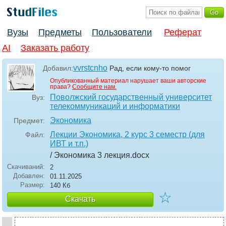
Вузы
Предметы
Пользователи
Реферат
AI
Заказать работу
vvrstcnho
Добавил:
Рад, если кому-то помог
Опубликованный материал нарушает ваши авторские
права?
Сообщите нам.
Поволжский государственный университет
Вуз:
телекоммуникаций и информатики
Экономика
Предмет:
Лекции Экономика, 2 курс 3 семестр (для
Файл:
ИВТ и т.п.)
/ Экономика 3 лекция
.docx
Скачиваний:
2
Добавлен:
01.11.2025
Размер:
140 Кб
☆
Скачать