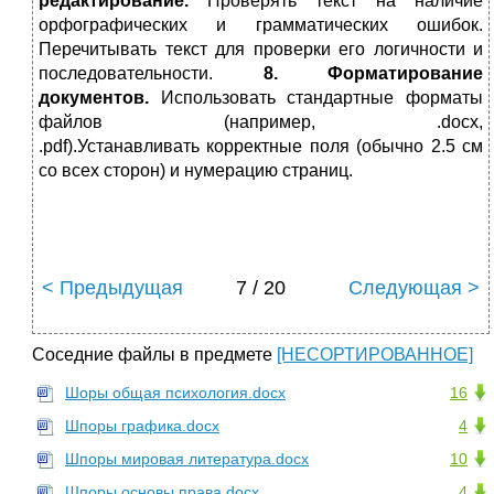
редактирование.
Проверять текст на наличие
орфографических и грамматических ошибок.
Перечитывать текст для проверки его логичности и
последовательности.
8. Форматирование
документов.
Использовать стандартные форматы
файлов (например, .docx,
.pdf).Устанавливать корректные поля (обычно 2.5 см
со всех сторон) и нумерацию страниц.
< Предыдущая
7 / 20
Следующая >
Соседние файлы в предмете
[НЕСОРТИРОВАННОЕ]
Шоры общая психология.docx
16
Шпоры графика.docx
4
Шпоры мировая литература.docx
10
Шпоры основы права.docx
4