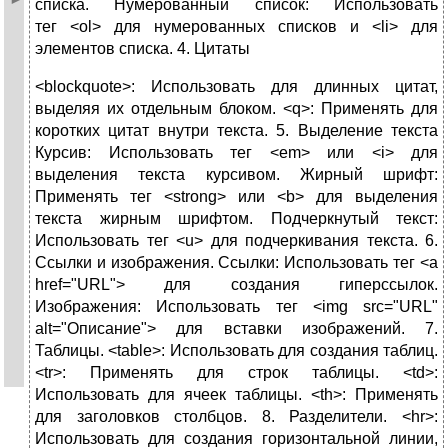
списка. Нумерованный список: Использовать
тег <ol> для нумерованных списков и <li> для
элементов списка. 4. Цитаты
<blockquote>: Использовать для длинных цитат,
выделяя их отдельным блоком. <q>: Применять для
коротких цитат внутри текста. 5. Выделение текста
Курсив: Использовать тег <em> или <i> для
выделения текста курсивом. Жирный шрифт:
Применять тег <strong> или <b> для выделения
текста жирным шрифтом. Подчеркнутый текст:
Использовать тег <u> для подчеркивания текста. 6.
Ссылки и изображения. Ссылки: Использовать тег <a
href="URL"> для создания гиперссылок.
Изображения: Использовать тег <img src="URL"
alt="Описание"> для вставки изображений. 7.
Таблицы. <table>: Использовать для создания таблиц.
<tr>: Применять для строк таблицы. <td>:
Использовать для ячеек таблицы. <th>: Применять
для заголовков столбцов. 8. Разделители. <hr>:
Использовать для создания горизонтальной линии,