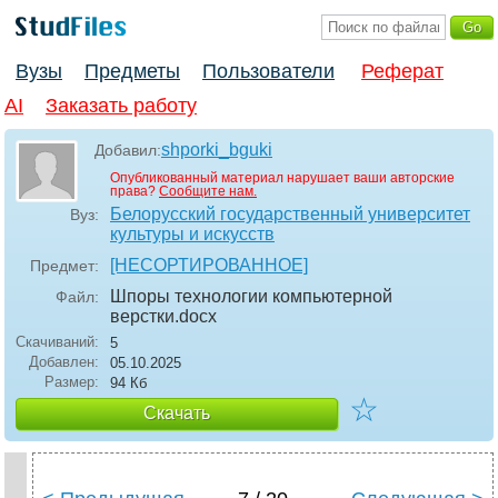
Вузы
Предметы
Пользователи
Реферат
AI
Заказать работу
shporki_bguki
Добавил:
Опубликованный материал нарушает ваши авторские
права?
Сообщите нам.
Белорусский государственный университет
Вуз:
культуры и искусств
[НЕСОРТИРОВАННОЕ]
Предмет:
Шпоры технологии компьютерной
Файл:
верстки
.docx
Скачиваний:
5
Добавлен:
05.10.2025
Размер:
94 Кб
☆
Скачать