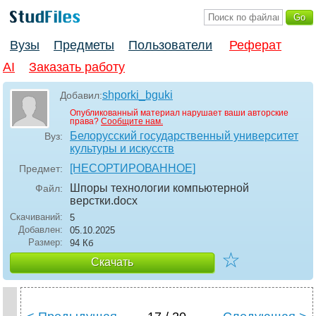
Вузы
Предметы
Пользователи
Реферат
AI
Заказать работу
shporki_bguki
Добавил:
Опубликованный материал нарушает ваши авторские
права?
Сообщите нам.
Белорусский государственный университет
Вуз:
культуры и искусств
[НЕСОРТИРОВАННОЕ]
Предмет:
Шпоры технологии компьютерной
Файл:
верстки
.docx
Скачиваний:
5
Добавлен:
05.10.2025
Размер:
94 Кб
☆
Скачать