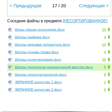
< Предыдущая
17 / 20
Следующая >
Соседние файлы в предмете
[НЕСОРТИРОВАННОЕ]
Шоры общая психология.docx
16
Шпоры графика.docx
4
Шпоры мировая литература.docx
10
Шпоры основы права.docx
4
Шпоры политэкономия.docx
35
Шпоры технологии компьютерной верстки.docx
5
Шпоры этнокультурология.docx
8
ЭКРАННОЕ искусство 1.docx
1
ЭКРАННОЕ искусство 2.docx
0