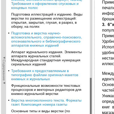
Приме
Требования к оформлению спусковых и
концевых полос
печат
инфо
Подготовка иллюстраций к изданию. Виды
верстки по размещению иллюстраций:
брошю
открытая, закрытая, глухая, в разрез, в
3. 6"
оборку, на полях
попул
•
Подготовка и верстка научно-
Приме
вспомогательного, справочно-поискового,
опознавательного и библиографического
Удобн
аппаратов книжных изданий
Испол
Аппарат журнального издания. Элементы
удоб
аппарата журнальных статей.
◄Содержание◄
неста
Международная стандартная нумерация
иллюс
сериальных изданий
•
Требования к предоставляемым в
Межд
типографию файлам оригинал-макетов
книжных и журнальных
идент
Основ
Функциональные возможности текстовых
процессоров и векторных редакторов для
часте
книжно-журнальной верстки
Уника
•
Верстка многоколонного текста. Форматы
опред
газет. Композиция номера газеты
книг 
Основные типы и виды верстки (по
магаз