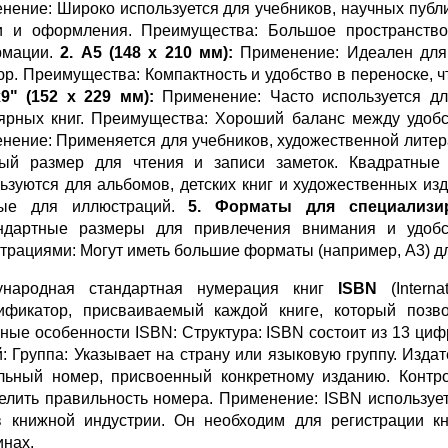
нение: Широко используется для учебников, научных публи
и и оформления. Преимущества: Большое пространство 
рмации.
2. A5 (148 x 210 мм):
Применение: Идеален для к
р. Преимущества: Компактность и удобство в переноске, ч
x9" (152 x 229 мм):
Применение: Часто используется дл
ярных книг. Преимущества: Хороший баланс между удобс
нение: Применяется для учебников, художественной лите
ый размер для чтения и записи заметок. Квадратные
ьзуются для альбомов, детских книг и художественных из
ные для иллюстраций.
5. Форматы для специализи
ндартные размеры для привлечения внимания и удобс
трациями: Могут иметь большие форматы (например, A3) д
ународная стандартная нумерация книг
ISBN
(Intern
ификатор, присваиваемый каждой книге, который позво
ные особенности ISBN: Структура: ISBN состоит из 13 цифр
й: Группа: Указывает на страну или языковую группу. Изда
льный номер, присвоенный конкретному изданию. Контр
елить правильность номера. Применение: ISBN используе
в книжной индустрии. Он необходим для регистрации кн
инах.