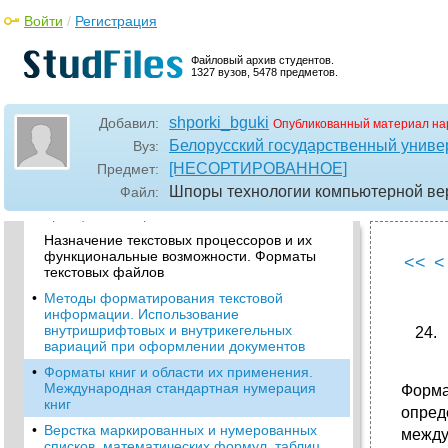
гарнитура, начертание, базовая линия,
Войти
/
Регистрация
кернинг, трекинг) и параметры абзаца
(интерлиньяж, выключка, отступы и
интервалы, уровни текста)
Файловый архив студентов.
1327 вузов, 5478 предметов.
Макетирование документа.
Принципиальный и полнообъемный
(расчетный макет
shporki_bguki
Добавил:
Опубликованный материал на
•
Макетирование документов в текстовых
Белорусский государственный универ
Вуз:
процессорах и настольных издательских
[НЕСОРТИРОВАННОЕ]
Предмет:
системах
Шпоры технологии компьютерной ве
Файл:
•
Модульная сетка: «шаг», высота, основные
принципы построения
Назначение текстовых процессоров и их
функциональные возможности. Форматы
<<
<
текстовых файлов
•
Методы форматирования текстовой
информации. Использование
внутришрифтовых и внутрикегельных
вариаций при оформлении документов
•
Форматы книг и области их применения.
Международная стандартная нумерация
Форма
книг
опред
•
Верстка маркированных и нумерованных
между
списков, математических формул, таблиц.