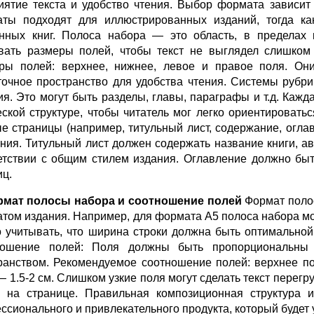
иятие текста и удобство чтения. Выбор формата зависит
ты подходят для иллюстрированных изданий, тогда к
нных книг. Полоса набора — это область, в пределах 
вать размеры полей, чтобы текст не выглядел слишком
ры полей: верхнее, нижнее, левое и правое поля. Он
точное пространство для удобства чтения. Системы рубр
ия. Это могут быть разделы, главы, параграфы и т.д. Кажд
еской структуре, чтобы читатель мог легко ориентироват
е страницы (например, титульный лист, содержание, огла
ния. Титульный лист должен содержать название книги, 
етствии с общим стилем издания. Оглавление должно быт
иц.
рмат полосы набора и соотношение полей
Формат поло
том издания. Например, для формата A5 полоса набора може
 учитывать, что ширина строки должна быть оптимальной 
ошение полей:
Поля должны быть пропорциональны 
ранством. Рекомендуемое соотношение полей: верхнее по
 1.5-2 см.
Слишком узкие поля могут сделать текст перег
а на странице. Правильная композиционная структура 
ссионального и привлекательного продукта, который будет 