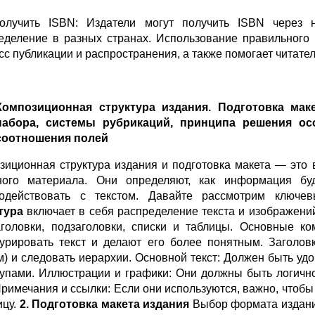
олучить ISBN: Издатели могут получить ISBN через н
еделение в разных странах. Использование правильного
сс публикации и распространения, а также помогает читате
Композиционная структура издания. Подготовка ма
набора, системы рубрикаций, принципа решения ос
соотношения полей
зиционная структура издания и подготовка макета — это 
ного материала. Они определяют, как информация буд
одействовать с текстом. Давайте рассмотрим ключе
тура
включает в себя распределение текста и изображений
аголовки, подзаголовки, списки и таблицы. Основные к
турировать текст и делают его более понятным. Загол
м) и следовать иерархии. Основной текст: Должен быть 
тупами. Иллюстрации и графики: Они должны быть логично
Примечания и ссылки: Если они используются, важно, что
ицу.
2. Подготовка макета издания
Выбор формата издания: