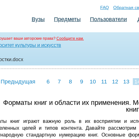
FAQ
Обратная св
Вузы
Предметы
Пользователи
рушает ваши авторские права?
Сообщите нам.
ситет культуры и искусств
рстки
.docx
 Предыдущая
6
7
8
9
10
11
12
13
1
Форматы книг и области их применения. 
книг
ты книг играют важную роль в их восприятии и исп
еленных целей и типов контента. Давайте рассмотрим
народную стандартную нумерацию книг. Основные фо