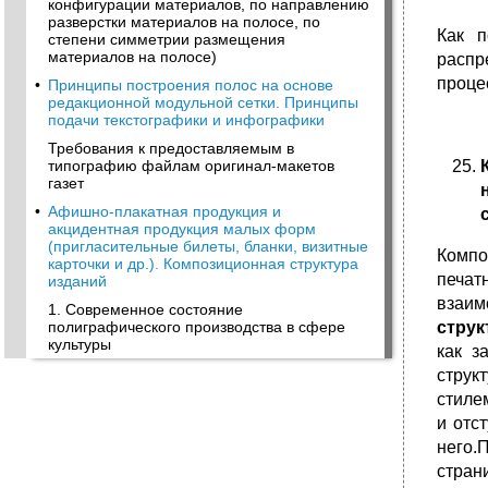
конфигурации материалов, по направлению
разверстки материалов на полосе, по
Как п
степени симметрии размещения
материалов на полосе)
распр
проце
•
Принципы построения полос на основе
редакционной модульной сетки. Принципы
подачи текстографики и инфографики
Требования к предоставляемым в
типографию файлам оригинал-макетов
газет
•
Афишно-плакатная продукция и
акцидентная продукция малых форм
(пригласительные билеты, бланки, визитные
Компо
карточки и др.). Композиционная структура
печат
изданий
взаим
1. Современное состояние
полиграфического производства в сфере
струк
культуры
как з
струк
стиле
и отс
него.
стран