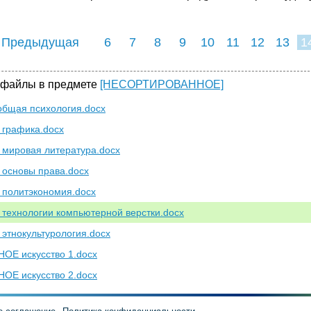
 Предыдущая
6
7
8
9
10
11
12
13
1
 файлы в предмете
[НЕСОРТИРОВАННОЕ]
бщая психология.docx
графика.docx
мировая литература.docx
основы права.docx
политэкономия.docx
технологии компьютерной верстки.docx
этнокультурология.docx
ОЕ искусство 1.docx
ОЕ искусство 2.docx