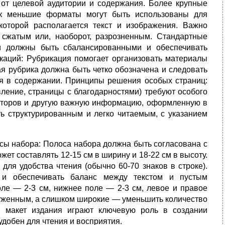
 от целевой аудитории и содержания. Более крупные
ак меньшие форматы могут быть использованы для
которой располагается текст и изображения. Важно
 сжатым или, наоборот, разрозненным. Стандартные
и должны быть сбалансированными и обеспечивать
икаций: Рубрикация помогает организовать материалы
ая рубрика должна быть четко обозначена и следовать
ься в содержании. Принципы решения особых страниц:
вление, страницы с благодарностями) требуют особого
авторов и другую важную информацию, оформленную в
ь структурированным и легко читаемым, с указанием
сы набора:
Полоса набора должна быть согласована с
т составлять 12-15 см в ширину и 18-22 см в высоту.
для удобства чтения (обычно 60-70 знаков в строке).
и обеспечивать баланс между текстом и пустым
ле — 2-3 см, нижнее поле — 2-3 см, левое и правое
руженным, а слишком широкие — уменьшить количество
и макет издания играют ключевую роль в создании
удобен для чтения и восприятия.