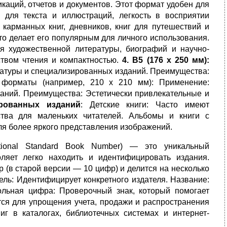
каций, отчетов и документов. Этот формат удобен для
для текста и иллюстраций, легкость в восприятии
арманных книг, дневников, книг для путешествий и
то делает его популярным для личного использования.
я художественной литературы, биографий и научно-
твом чтения и компактностью.
4. B5 (176 x 250 мм):
ратуры и специализированных изданий. Преимущества:
 форматы (например, 210 x 210 мм): Применение:
даний. Преимущества: Эстетически привлекательные и
рованных изданий
: Детские книги: Часто имеют
тва для маленьких читателей. Альбомы и книги с
ля более яркого представления изображений.
ational Standard Book Number) — это уникальный
ляет легко находить и идентифицировать издания.
 (в старой версии — 10 цифр) и делится на несколько
тель: Идентифицирует конкретного издателя. Название:
ольная цифра: Проверочный знак, который помогает
тся для упрощения учета, продажи и распространения
иг в каталогах, библиотечных системах и интернет-