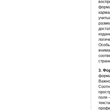
воспр
форма
карма
учиты
разме
доста
издан
логич
Особы
внима
соотв
стран
3. Фо
форма
Важно
Соотн
прост
поля —
текст
профе