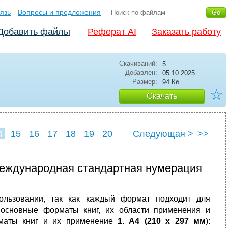
язь
Вопросы и предложения
Добавить файлы
Реферат AI
Заказать работу
Скачиваний:
5
Добавлен:
05.10.2025
Размер:
94 Кб
☆
Скачать
4
15
16
17
18
19
20
Следующая >
>>
Международная стандартная нумерация
ользовании, так как каждый формат подходит для
 основные форматы книг, их области применения и
рматы книг и их применение
1. A4 (210 x 297 мм
):