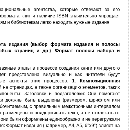
ациональные агентства, которые отвечают за его
 формата книг и наличие ISBN значительно упрощает
лям и библиотекам легко находить нужные издания.
кета издания (выбор формата издания и полосы
обых страниц и др.). Формат полосы набора и
важные этапы в процессе создания книги или другого
ет представлена визуально и как читатели будут
вые аспекты этих процессов.
1. Композиционная
 на страницах, а также организацию элементов, таких
омпоненты: Заголовки и подзаголовки: Они помогают
овки должны быть выделены (размером, шрифтом или
удобочитаемым, с правильным межстрочным интервалом
 размещены и поддерживать текст, а не отвлекать от
бы они были оформлены единообразно и не перегружали
 Формат издания (например, A4, A5, 6"x9") влияет на