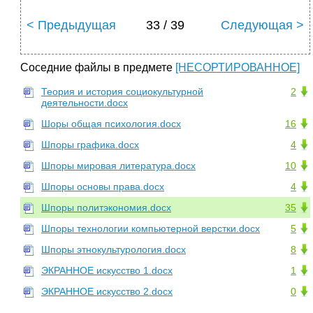
< Предыдущая
33 / 39
Следующая >
Соседние файлы в предмете
[НЕСОРТИРОВАННОЕ]
Теория и история социокультурной
2
деятельности.docx
Шоры общая психология.docx
16
Шпоры графика.docx
4
Шпоры мировая литература.docx
10
Шпоры основы права.docx
4
Шпоры политэкономия.docx
35
Шпоры технологии компьютерной верстки.docx
5
Шпоры этнокультурология.docx
8
ЭКРАННОЕ искусство 1.docx
1
ЭКРАННОЕ искусство 2.docx
0