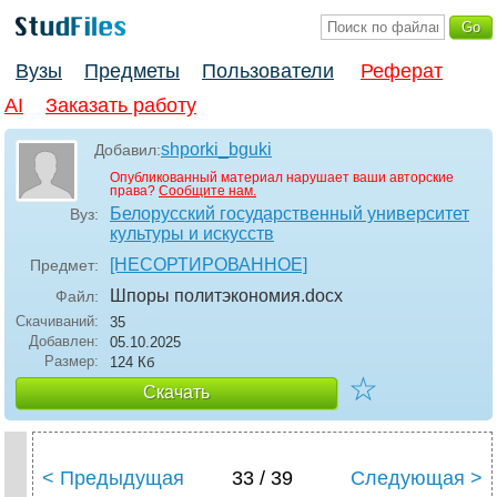
Вузы
Предметы
Пользователи
Реферат
AI
Заказать работу
shporki_bguki
Добавил:
Опубликованный материал нарушает ваши авторские
права?
Сообщите нам.
Белорусский государственный университет
Вуз:
культуры и искусств
[НЕСОРТИРОВАННОЕ]
Предмет:
Шпоры политэкономия
.docx
Файл:
Скачиваний:
35
Добавлен:
05.10.2025
Размер:
124 Кб
☆
Скачать
< Предыдущая
33 / 39
Следующая >