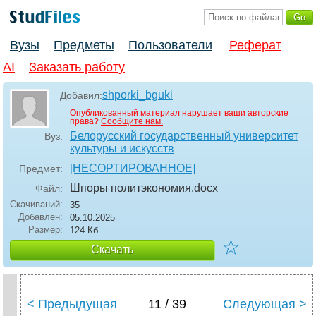
Вузы
Предметы
Пользователи
Реферат
AI
Заказать работу
shporki_bguki
Добавил:
Опубликованный материал нарушает ваши авторские
права?
Сообщите нам.
Белорусский государственный университет
Вуз:
культуры и искусств
[НЕСОРТИРОВАННОЕ]
Предмет:
Шпоры политэкономия
.docx
Файл:
Скачиваний:
35
Добавлен:
05.10.2025
Размер:
124 Кб
☆
Скачать
< Предыдущая
11 / 39
Следующая >