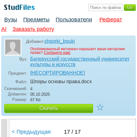
Вузы
Предметы
Пользователи
Реферат
AI
Заказать работу
shporki_bguki
Добавил:
Опубликованный материал нарушает ваши авторские
права?
Сообщите нам.
Белорусский государственный университет
Вуз:
культуры и искусств
[НЕСОРТИРОВАННОЕ]
Предмет:
Шпоры основы права
.docx
Файл:
Скачиваний:
4
Добавлен:
05.10.2025
Размер:
67 Кб
☆
Скачать
< Предыдущая
17 / 17