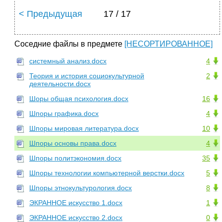
< Предыдущая
17 / 17
Соседние файлы в предмете
[НЕСОРТИРОВАННОЕ]
системный анализ.docx
4
Теория и история социокультурной
2
деятельности.docx
Шоры общая психология.docx
16
Шпоры графика.docx
4
Шпоры мировая литература.docx
10
Шпоры основы права.docx
4
Шпоры политэкономия.docx
35
Шпоры технологии компьютерной верстки.docx
5
Шпоры этнокультурология.docx
8
ЭКРАННОЕ искусство 1.docx
1
ЭКРАННОЕ искусство 2.docx
0