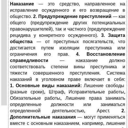
Наказание
— это средство, направленное на
исправление осужденного и его возвращение в
общество.
2.
Предупреждение преступлений
— как
общего (предупреждение других потенциальных
правонарушителей), так и частного (предупреждение
рецидива у конкретного осужденного).
3.
Защита
общества
— от преступных посягательств, что
достигается путем изоляции преступника или
ограничения его прав.
4.
Восстановление
справедливости
— наказание должно
соответствовать степени вины преступника и
тяжести совершенного преступления.
Система
наказаний в уголовном праве включает в себя:
1.
Основные виды наказаний:
Лишение свободы
(разные сроки)
,
Штраф
,
Исправительные работы
,
Обязательные работы
,
Лишение права занимать
определенные должности или заниматься
определенной деятельностью
,
Арест.
2.
Дополнительные наказания
— могут применяться
вместе с основным наказанием, например, лишение