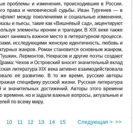
ные проблемы и изменения, происходившие в России.
го права и человеческой судьбы. Иван Тургенев — в
конфликт между поколениями и социальные изменения,
казы и пьесы, такие как «Вишнёвый сад», акцентируют
ользуя элементы иронии и трагедии. В XIX веке также
ают занимать важное место в литературном процессе.
рами, исследующими женскую идентичность, любовь и
ратурных жанров. Роман становится основным жанром,
 Пушкин, Лермонтов, Некрасов и другие поэты создают
Драма: Чехов и Островский вносят значительный вклад
сская литература XIX века активно взаимодействовала
вовало её развитию. В то же время, русские авторы
тражая специфику русской жизни. Русская литература
й и значительных достижений. Авторы этого времени
о времени, но и задали важные вопросы, актуальные и
елей по всему миру.
10
11
12
13
14
15
Следующая >
>>
22
23
24
25