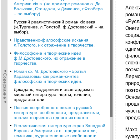
Америки хіх в. (на примере романов о. Де
Алекс
Бальзака, Стендаля, ч.Диккенса, г.Флобера
– по выбору).
роман
«Русл
Русский реалистический роман хіх века
(и.Тургенев, л.Толстой, ф.Достоевский – на
Онеги
выбор).
социа
•
Нравственно-философские искания
конфл
л.Толстого, их отражение в творчестве.
одним
•
Философские и творческие идеи
филос
ф.М.Достоевского, их отражение в
сложн
творчестве.
поэма
◄Содержание◄
•
Роман ф. М. Достоевского «Братья
Карамазовы» как роман-синтез
Лермо
философских и творческих идей.
приро
Декаданс, модернизм и авангардизм в
поэто
мировой литературе: черты, течения,
Основ
представители.
прошл
•
Поэзия «серебряного века» в русской
чувст
литературе: особенности, представители,
анализ творчества одного из поэтов.
предк
•
Реалистическая литература стран Западной
Маха 
Европы и Америки хх в.: представители,
тематика, художественные особенности.
культ