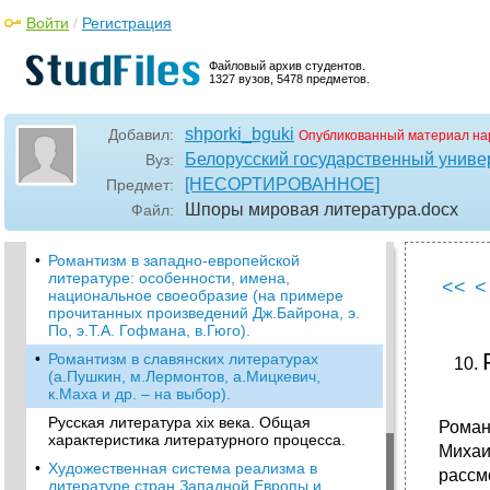
Литература эпохи Возрождения:
Войти
/
Регистрация
представители, произведения (на примере
прочитанного).
Файловый архив студентов.
•
Трагедии и комедии у. Шекспира. Анализ
1327 вузов, 5478 предметов.
пьесы «Гамлет».
•
Классицизм как художественная система (на
примере произведений Расина, Мольера –
shporki_bguki
Добавил:
Опубликованный материал на
на выбор)
Белорусский государственный универ
Вуз:
Эпоха Просвещения в западноевропейских
[НЕСОРТИРОВАННОЕ]
Предмет:
литературах: основные литературные
Шпоры мировая литература
.docx
Файл:
направления, имена, проблематика (на
примере прочитанного).
•
Романтизм в западно-европейской
литературе: особенности, имена,
<<
<
национальное своеобразие (на примере
прочитанных произведений Дж.Байрона, э.
По, э.Т.А. Гофмана, в.Гюго).
•
Романтизм в славянских литературах
(а.Пушкин, м.Лермонтов, а.Мицкевич,
к.Маха и др. – на выбор).
Русская литература хіх века. Общая
Роман
характеристика литературного процесса.
Михаи
•
Художественная система реализма в
рассм
литературе стран Западной Европы и