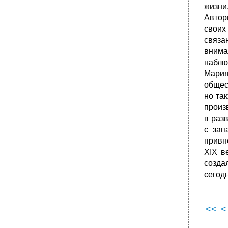
жизни
•
Немецкая литература: классики и
современники, анализ произведений (на
Автор
выбор).
своих
Английская и американская литературы:
связа
тематическое и жанровое своеобразие,
внима
представители, анализ произведений (на
наблю
выбор).
Мария
•
Тематика и проблематика современной
русской прозы и драматургии.
общес
но та
Основные сведения из истории польской
литературы. Особенности развития
произ
польской литературы хх – нач. Ххi вв.
в раз
•
История становления и развития чешской
с зап
литературы. Современное состояние,
привн
литературные направления, представители.
XIX в
•
Основные сведения из истории болгарской
созда
(или сербской) литературы, представители,
тематика, жанровые особенности.
сегод
•
Поэтика и символика постмодернистской
литературы (Дж.Фаулз, п.Зюскинд, у. Эко,
х.Л. Борхес, м. Павич, г.Петрович,
<<
<
в.Сорокин, в.Пелевин, а.Битов и др. – на
выбор).