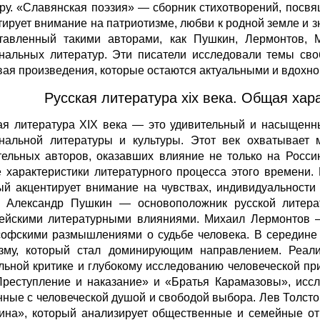
уру. «Славянская поэзия» — сборник стихотворений, посв
тирует внимание на патриотизме, любви к родной земле и з
тавленный такими авторами, как Пушкин, Лермонтов, 
нальных литератур. Эти писатели исследовали темы сво
вая произведения, которые остаются актуальными и вдохн
Русская литература хіх века. Общая хар
ая литература XIX века — это удивительный и насыщенн
нальной литературы и культуры. Этот век охватывает 
тельных авторов, оказавших влияние не только на Росси
 характеристики литературного процесса этого времени.
ый акцентирует внимание на чувствах, индивидуальност
: Александр Пушкин — основоположник русской литера
ейскими литературными влияниями. Михаил Лермонтов —
офскими размышлениями о судьбе человека. В середине X
зму, который стал доминирующим направлением. Реали
льной критике и глубокому исследованию человеческой пр
Преступление и наказание» и «Братья Карамазовы», ис
нные с человеческой душой и свободой выбора. Лев Толсто
ина», который анализирует общественные и семейные от