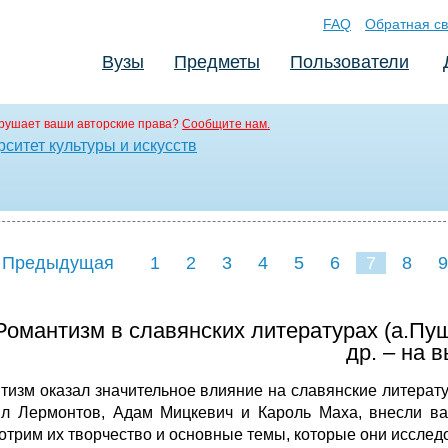
FAQ
Обратная св
Вузы
Предметы
Пользователи
рушает ваши авторские права?
Сообщите нам.
ситет культуры и искусств
 Предыдущая
1
2
3
4
5
6
7
8
9
16
17
18
19
20
21
Романтизм в славянских литературах (а.Пуш
др. – на в
тизм оказал значительное влияние на славянские литератур
л Лермонтов, Адам Мицкевич и Кароль Маха, внесли ва
отрим их творчество и основные темы, которые они исслед