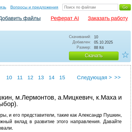
язь
Вопросы и предложения
Добавить файлы
Реферат AI
Заказать работу
Скачиваний:
10
Добавлен:
05.10.2025
Размер:
88 Кб
☆
Скачать
10
11
12
13
14
15
Следующая >
>>
22
23
24
25
кин, м.Лермонтов, а.Мицкевич, к.Маха и
ыбор).
ы, и его представители, такие как Александр Пушкин,
жный вклад в развитие этого направления. Давайте
овали.