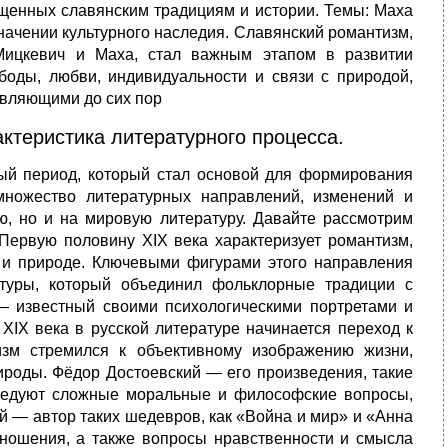
ященных славянским традициям и истории. Темы: Маха
начении культурного наследия. Славянский романтизм,
Мицкевич и Маха, стал важным этапом в развитии
боды, любви, индивидуальности и связи с природой,
овляющими до сих пор
актеристика литературного процесса.
ый период, который стал основой для формирования
множество литературных направлений, изменений и
ю, но и на мировую литературу. Давайте рассмотрим
 Первую половину XIX века характеризует романтизм,
и и природе. Ключевыми фигурами этого направления
туры, который объединил фольклорные традиции с
 известный своими психологическими портретами и
IX века в русской литературе начинается переход к
зм стремился к объективному изображению жизни,
ироды. Фёдор Достоевский — его произведения, такие
следуют сложные моральные и философские вопросы,
й — автор таких шедевров, как «Война и мир» и «Анна
ношения, а также вопросы нравственности и смысла