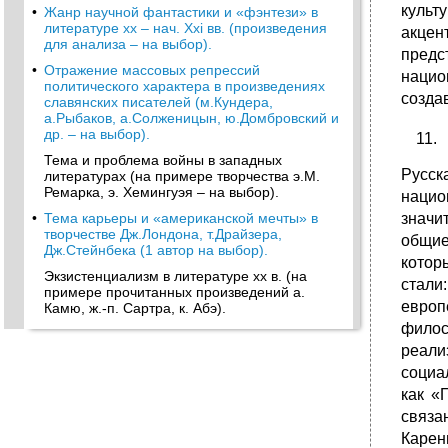
культ
•
Жанр научной фантастики и «фэнтези» в
литературе хх – нач. Ххі вв. (произведения
акцен
для анализа – на выбор).
предс
•
Отражение массовых репрессий
нацио
политического характера в произведениях
созда
славянских писателей (м.Кундера,
а.Рыбаков, а.Солженицын, ю.Домбровский и
др. – на выбор).
Тема и проблема войны в западных
Русск
литературах (на примере творчества э.М.
Ремарка, э. Хемингуэя – на выбор).
нацио
•
Тема карьеры и «американской мечты» в
значи
творчестве Дж.Лондона, т.Драйзера,
общие
Дж.Стейнбека (1 автор на выбор).
котор
Экзистенциализм в литературе хх в. (на
стали
примере прочитанных произведений а.
европ
Камю, ж.-п. Сартра, к. Абэ).
филос
•
Жанр романа-антиутопии в мировой
литературе (на примере произведений
реали
Дж.Оруэлла, о.Хаксли, е. Замятина – на
социа
выбор).
как «
Французская литература: представители,
связа
тематическое и жанровое своеобразие,
Карен
анализ произведений (на выбор).