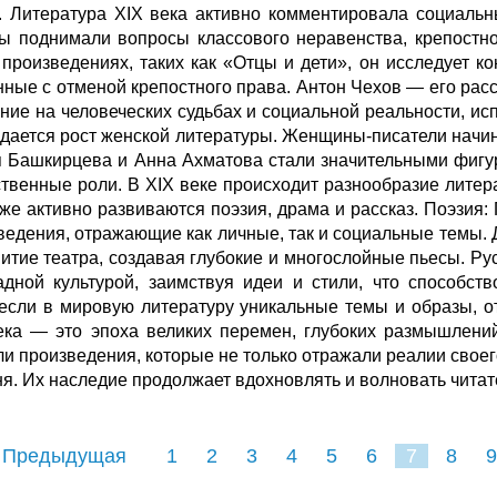
. Литература XIX века активно комментировала социаль
ы поднимали вопросы классового неравенства, крепостно
 произведениях, таких как «Отцы и дети», он исследует 
нные с отменой крепостного права. Антон Чехов — его расс
ние на человеческих судьбах и социальной реальности, исп
дается рост женской литературы. Женщины-писатели начин
 Башкирцева и Анна Ахматова стали значительными фигу
твенные роли. В XIX веке происходит разнообразие лите
кже активно развиваются поэзия, драма и рассказ. Поэзия:
ведения, отражающие как личные, так и социальные темы. 
витие театра, создавая глубокие и многослойные пьесы. Ру
адной культурой, заимствуя идеи и стили, что способст
если в мировую литературу уникальные темы и образы, о
ека — это эпоха великих перемен, глубоких размышлени
ли произведения, которые не только отражали реалии своег
ня. Их наследие продолжает вдохновлять и волновать читат
 Предыдущая
1
2
3
4
5
6
7
8
9
16
17
18
19
20
21