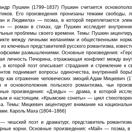
андр Пушкин (1799–1837) Пушкин считается основополо
тиков. Его произведения пронизаны темами свободы, л
ан и Людмила» — поэма, в которой переплетаются элем
н» — роман в стихах, где Пушкин исследует внутренний
льные проблемы своего времени. Темы: Пушкин акцентиру
икте между личными желаниями и общественными норма
 из ключевых представителей русского романтизма, извес
офскими размышлениями. Основные произведения: «Геро
ая личность Печорина, отражающая конфликт между вн
, в которой поэт описывает страдания и стремление к с
нтов поднимает вопросы одиночества, внутренней борьб
ду как отражение человеческих эмоций.Адам Мицкевич (
в и основоположник польского романтизма, чьи произ
ные произведения: «Дзяды» — драма, в которой иссле
ым и настоящим. «Крымские сонеты» — цикл стихотворен
ва. Темы: Мицкевич акцентирует внимание на национальн
ами. Кароль Маха (1804–1866)
— чешский поэт и драматург, представитель романтизм
урные корни. Основные произведения: «Май» — поэма, в