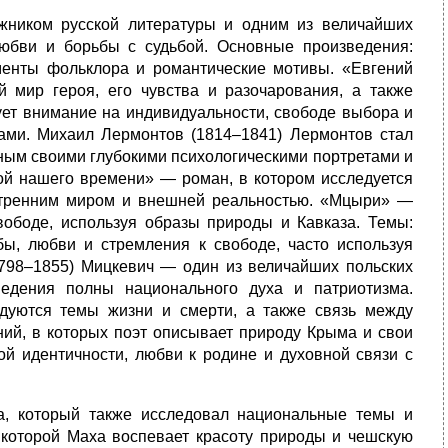
жником русской литературы и одним из величайших
юбви и борьбы с судьбой. Основные произведения:
енты фольклора и романтические мотивы. «Евгений
 мир героя, его чувства и разочарования, а также
ет внимание на индивидуальности, свободе выбора и
ми. Михаил Лермонтов (1814–1841) Лермонтов стал
тным своими глубокими психологическими портретами и
й нашего времени» — роман, в котором исследуется
утренним миром и внешней реальностью. «Мцыри» —
вободе, используя образы природы и Кавказа. Темы:
ы, любви и стремления к свободе, часто используя
1798–1855) Мицкевич — один из величайших польских
ведения полны национального духа и патриотизма.
дуются темы жизни и смерти, а также связь между
ий, в которых поэт описывает природу Крыма и свои
ой идентичности, любви к родине и духовной связи с
а, который также исследовал национальные темы и
 которой Маха воспевает красоту природы и чешскую