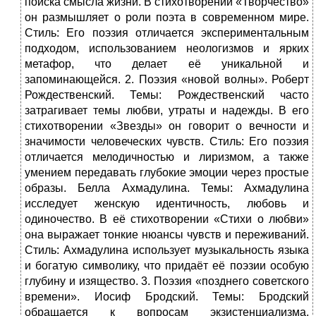
поиска смысла жизни. В стихотворении «Творчество»
он размышляет о роли поэта в современном мире.
Стиль: Его поэзия отличается экспериментальным
подходом, использованием неологизмов и ярких
метафор, что делает её уникальной и
запоминающейся. 2. Поэзия «новой волны». Роберт
Рождественский. Темы: Рождественский часто
затрагивает темы любви, утраты и надежды. В его
стихотворении «Звезды» он говорит о вечности и
значимости человеческих чувств. Стиль: Его поэзия
отличается мелодичностью и лиризмом, а также
умением передавать глубокие эмоции через простые
образы. Белла Ахмадулина. Темы: Ахмадулина
исследует женскую идентичность, любовь и
одиночество. В её стихотворении «Стихи о любви»
она выражает тонкие нюансы чувств и переживаний.
Стиль: Ахмадулина использует музыкальность языка
и богатую символику, что придаёт её поэзии особую
глубину и изящество. 3. Поэзия «позднего советского
времени». Иосиф Бродский. Темы: Бродский
обращается к вопросам экзистенциализма,