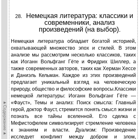
Немецкая литература: классики и
современники, анализ
произведений (на выбор).
Немецкая литература обладает богатой историей,
охватывающей множество эпох и стилей. В этом
анализе мы рассмотрим несколько классиков, таких
как Иоганн Вольфганг Гёте и Фридрих Шиллер, а
также современных авторов, таких как Херман Хессе
и Даниэль Кельман. Каждое из этих произведений
предлагает уникальный взгляд на человеческую
природу, общество и философские вопросы.Классики
немецкой литературы: Иоганн Вольфганг Гёте —
►Содержание►
«Фауст», Темы и анализ: Поиск смысла: Главный
герой, доктор Фауст, стремится понять смысл жизни и
познать все тайны вселенной. Его сделка с
Мефистофелем символизирует стремление человека
к знаниям и власти. Дуализм: Произведение
исследует конфликт между добром и злом,