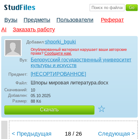
Вузы
Предметы
Пользователи
Реферат
AI
Заказать работу
shporki_bguki
Добавил:
Опубликованный материал нарушает ваши авторские
права?
Сообщите нам.
Белорусский государственный университет
Вуз:
культуры и искусств
[НЕСОРТИРОВАННОЕ]
Предмет:
Шпоры мировая литература
.docx
Файл:
Скачиваний:
10
Добавлен:
05.10.2025
Размер:
88 Кб
☆
Скачать
< Предыдущая
18 / 26
Следующая >