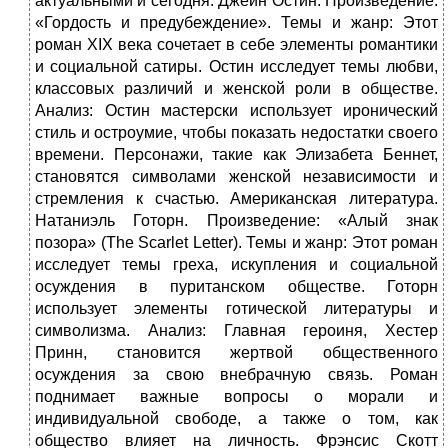
актуальными и сегодня. Джейн Остин. Произведение:
«Гордость и предубеждение». Темы и жанр: Этот
роман XIX века сочетает в себе элементы романтики
и социальной сатиры. Остин исследует темы любви,
классовых различий и женской роли в обществе.
Анализ: Остин мастерски использует иронический
стиль и остроумие, чтобы показать недостатки своего
времени. Персонажи, такие как Элизабета Беннет,
становятся символами женской независимости и
стремления к счастью. Американская литература.
Натаниэль Готорн. Произведение: «Алый знак
позора» (The Scarlet Letter). Темы и жанр: Этот роман
исследует темы греха, искупления и социальной
осуждения в пуританском обществе. Готорн
использует элементы готической литературы и
символизма. Анализ: Главная героиня, Хестер
Принн, становится жертвой общественного
осуждения за свою внебрачную связь. Роман
поднимает важные вопросы о морали и
индивидуальной свободе, а также о том, как
общество влияет на личность. Фрэнсис Скотт