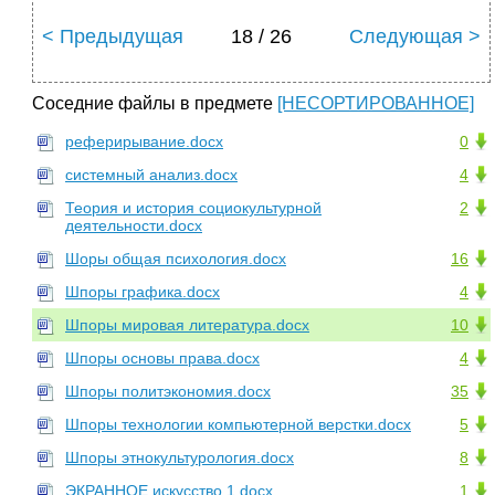
< Предыдущая
18 / 26
Следующая >
Соседние файлы в предмете
[НЕСОРТИРОВАННОЕ]
реферирывание.docx
0
системный анализ.docx
4
Теория и история социокультурной
2
деятельности.docx
Шоры общая психология.docx
16
Шпоры графика.docx
4
Шпоры мировая литература.docx
10
Шпоры основы права.docx
4
Шпоры политэкономия.docx
35
Шпоры технологии компьютерной верстки.docx
5
Шпоры этнокультурология.docx
8
ЭКРАННОЕ искусство 1.docx
1