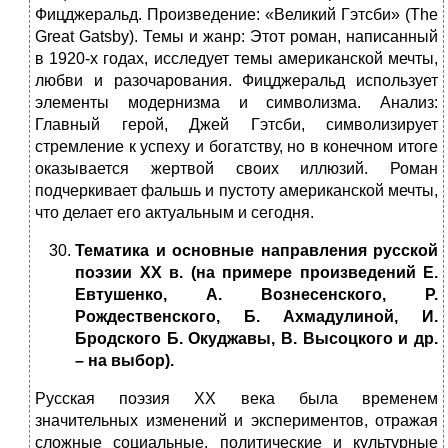
Фицджеральд. Произведение: «Великий Гэтсби» (The
Great Gatsby). Темы и жанр: Этот роман, написанный
в 1920-х годах, исследует темы американской мечты,
любви и разочарования. Фицджеральд использует
элементы модернизма и символизма. Анализ:
Главный герой, Джей Гэтсби, символизирует
стремление к успеху и богатству, но в конечном итоге
оказывается жертвой своих иллюзий. Роман
подчеркивает фальшь и пустоту американской мечты,
что делает его актуальным и сегодня.
Тематика и основные направления русской
поэзии ХХ в. (на примере произведений Е.
Евтушенко, А. Вознесенского, Р.
Рождественского, Б. Ахмадулиной, И.
Бродского Б. Окуджавы, В. Высоцкого и др.
– на выбор).
Русская поэзия XX века была временем
значительных изменений и экспериментов, отражая
сложные социальные, политические и культурные