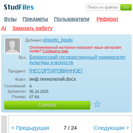
Вузы
Предметы
Пользователи
Реферат
AI
Заказать работу
shporki_bguki
Добавил:
Опубликованный материал нарушает ваши авторские
права?
Сообщите нам.
Белорусский государственный университет
Вуз:
культуры и искусств
[НЕСОРТИРОВАННОЕ]
Предмет:
инф.технологий
.docx
Файл:
Скачиваний:
4
Добавлен:
05.10.2025
Размер:
67 Кб
☆
Скачать
< Предыдущая
7 / 24
Следующая >