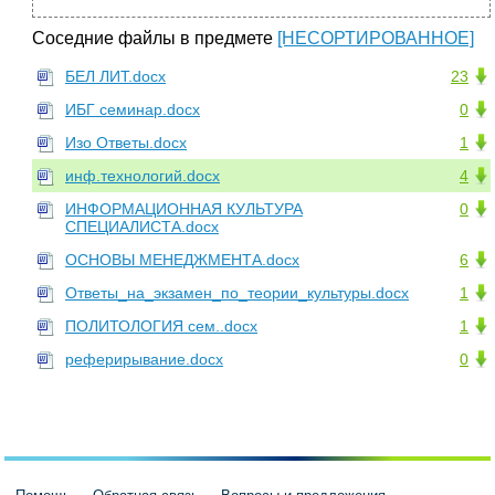
Соседние файлы в предмете
[НЕСОРТИРОВАННОЕ]
БЕЛ ЛИТ.docx
23
ИБГ семинар.docx
0
Изо Ответы.docx
1
инф.технологий.docx
4
ИНФОРМАЦИОННАЯ КУЛЬТУРА
0
СПЕЦИАЛИСТА.docx
ОСНОВЫ МЕНЕДЖМЕНТА.docx
6
Ответы_на_экзамен_по_теории_культуры.docx
1
ПОЛИТОЛОГИЯ сем..docx
1
реферирывание.docx
0