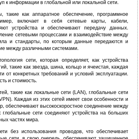
уп к информации в глобальной или локальной сети.
, такие как аппаратное обеспечение, программное
ример, включает в себя сетевые карты, кабели,
яют устройства и обеспечивают передачу данных.
вление сетевыми процессами и взаимодействие между
вила и стандарты, по которым данные передаются и
вие между различными системами.
пология сети, которая определяет, как устройства
й, такие как звезда, шина, кольцо и ячеистая, каждая
ти от конкретных требований и условий эксплуатации.
ть и стоимость.
ей, такие как локальные сети (LAN), глобальные сети
VPN). Каждая из этих сетей имеет свои особенности и
ер, обеспечивают высокоскоростное соединение между
ак глобальные сети соединяют устройства на больших
ных частях мира.
ети без использования проводов, что обеспечивает
ные сети, в свою очередь, обеспечивают защищенное