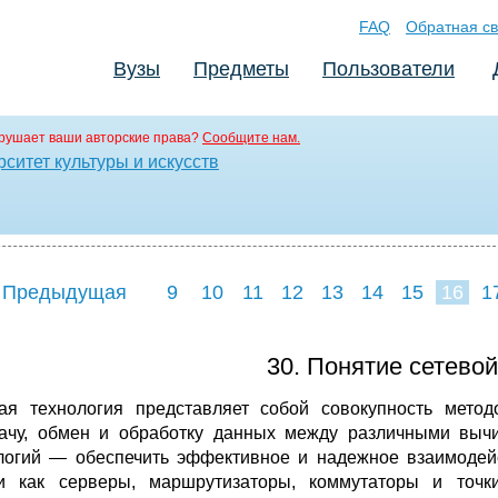
FAQ
Обратная св
Вузы
Предметы
Пользователи
рушает ваши авторские права?
Сообщите нам.
ситет культуры и искусств
 Предыдущая
9
10
11
12
13
14
15
16
1
24
30. Понятие сетевой
ая технология представляет собой совокупность метод
ачу, обмен и обработку данных между различными вычи
логий — обеспечить эффективное и надежное взаимодей
и как серверы, маршрутизаторы, коммутаторы и точки