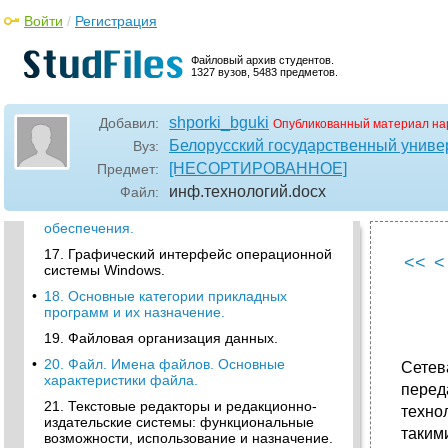
11. Принципы Фон-Неймана.
Войти
/
Регистрация
•
12. Основные блоки базовой конфигурации,
их назначение.
Файловый архив студентов.
13. Внутренние устройства системного
1327 вузов, 5483 предметов.
блока: микропроцессор, внутренняя и
внешняя память, электронные платы,
контроллеры, шины и порты, видеокарта,
shporki_bguki
Добавил:
Опубликованный материал на
звуковая карта,сетевая карта.
Белорусский государственный универ
Вуз:
•
14. Периферийные устройства.
[НЕСОРТИРОВАННОЕ]
Предмет:
15. Устройства для хранения данных.
инф.технологий
.docx
Файл:
•
16. Классификация программного
обеспечения.
17. Графический интерфейс операционной
<<
<
системы Windows.
•
18. Основные категории прикладных
программ и их назначение.
19. Файловая организация данных.
•
20. Файл. Имена файлов. Основные
Сетев
характеристики файла.
перед
21. Текстовые редакторы и редакционно-
техно
издательские системы: функциональные
таким
возможности, использование и назначение.