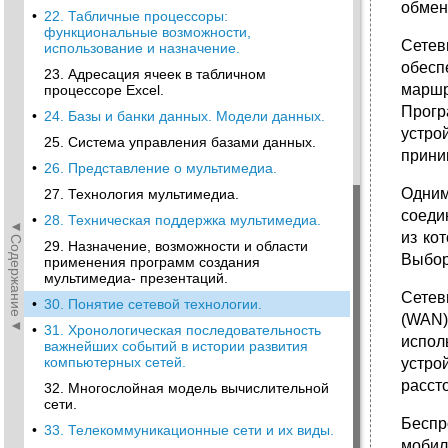
обмен
•
22. Табличные процессоры:
функциональные возможности,
Сетев
использование и назначение.
обесп
23. Адресация ячеек в табличном
маршр
процессоре Excel.
Прогр
•
24. Базы и банки данных. Модели данных.
устро
25. Система управления базами данных.
прини
•
26. Представление о мультимедиа.
Одним
27. Технология мультимедиа.
соеди
•
28. Техническая поддержка мультимедиа.
◄Содержание◄
из ко
29. Назначение, возможности и области
Выбор
применения программ создания
мультимедиа- презентаций.
Сетев
•
30. Понятие сетевой технологии.
(WAN)
•
31. Хронологическая последовательность
испол
важнейших событий в истории развития
компьютерных сетей.
устро
расст
32. Многослойная модель вычислительной
сети.
Беспр
•
33. Телекоммуникационные сети и их виды.
мобил