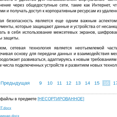
нение через общедоступные сети, такие как Интернет, ч
ми и получать доступ к корпоративным ресурсам из удален
ая безопасность является еще одним важным аспектом
ументы, которые защищают данные и устройства от несанкци
ать в себя использование межсетевых экранов, шифрова
ы защиты.
ом, сетевая технология является неотъемлемой час
ечивая основу для передачи данных и взаимодействия ме
родолжает развиваться, адаптируясь к новым требованиям
м числа подключенных устройств и развитием новых техноло
 Предыдущая
9
10
11
12
13
14
15
16
1
24
 файлы в предмете
[НЕСОРТИРОВАННОЕ]
Т.docx
минар.docx