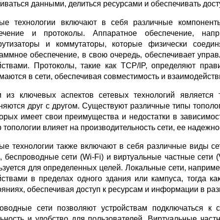
иваться данными, делиться ресурсами и обеспечивать дост
ые технологии включают в себя различные компоненты
ечение и протоколы. Аппаратное обеспечение, нап
утизаторы и коммутаторы, которые физически соедин
аммное обеспечение, в свою очередь, обеспечивает упра
йствами. Протоколы, такие как TCP/IP, определяют пра
маются в сети, обеспечивая совместимость и взаимодейст
 из ключевых аспектов сетевых технологий является то
няются друг с другом. Существуют различные типы топологи
торых имеет свои преимущества и недостатки в зависимос
 топологии влияет на производительность сети, ее надежнос
ые технологии также включают в себя различные виды сет
, беспроводные сети (Wi-Fi) и виртуальные частные сети (
ьзуется для определенных целей. Локальные сети, наприм
йствами в пределах одного здания или кампуса, тогда к
ояниях, обеспечивая доступ к ресурсам и информации в раз
оводные сети позволяют устройствам подключаться к с
ьность и удобство для пользователей. Виртуальные част