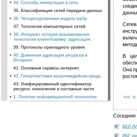
•
34. Способы коммутации в сети.
соеди
35. Классификация сетей передачи данных.
данны
•
36. Четырехуровневая модель tcp/ip.
Сетев
37. Топология компьютерных сетей.
инстр
•
38. Интернет, история возникновения,
включ
технология клиент/сервер, адресация.
метод
39. Протоколы прикладного уровня.
•
40. Доменная адресация ресурсов в
В цел
Интернет.
обесп
41. Основные сервисы интернет.
Она п
•
42. Гипертекстовая мультимедийная среда.
росто
43. Унифицированный идентификатор
ресурса: назначение и составные части.
<<
<
•
1. Понятие информационной технологии.
Соседние
БЕЛ ЛИ
ИБГ се