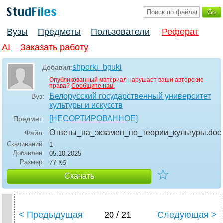
Вузы
Предметы
Пользователи
Реферат
AI
Заказать работу
shporki_bguki
Добавил:
Опубликованный материал нарушает ваши авторские
права?
Сообщите нам.
Белорусский государственный университет
Вуз:
культуры и искусств
[НЕСОРТИРОВАННОЕ]
Предмет:
Ответы_на_экзамен_по_теории_культуры
.doc
Файл:
Скачиваний:
1
Добавлен:
05.10.2025
Размер:
77 Кб
☆
Скачать
< Предыдущая
20 / 21
Следующая >