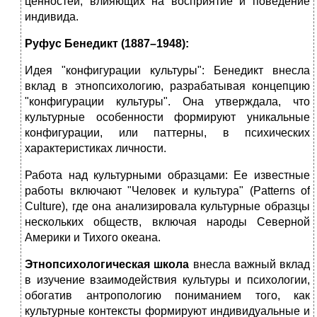
ценностей, влияющих на восприятие и поведение
индивида.
Руфус Бенедикт (1887–1948):
Идея "конфигурации культуры": Бенедикт внесла
вклад в этнопсихологию, разрабатывая концепцию
"конфигурации культуры". Она утверждала, что
культурные особенности формируют уникальные
конфигурации, или паттерны, в психических
характеристиках личности.
Работа над культурными образцами: Ее известные
работы включают "Человек и культура" (Patterns of
Culture), где она анализировала культурные образцы
нескольких обществ, включая народы Северной
Америки и Тихого океана.
Этнопсихологическая школа
внесла важный вклад
в изучение взаимодействия культуры и психологии,
обогатив антропологию пониманием того, как
культурные контексты формируют индивидуальные и