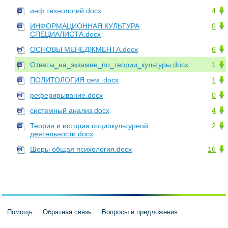
инф.технологий.docx
4
ИНФОРМАЦИОННАЯ КУЛЬТУРА
0
СПЕЦИАЛИСТА.docx
ОСНОВЫ МЕНЕДЖМЕНТА.docx
6
Ответы_на_экзамен_по_теории_культуры.docx
1
ПОЛИТОЛОГИЯ сем..docx
1
реферирывание.docx
0
системный анализ.docx
4
Теория и история социокультурной
2
деятельности.docx
Шоры общая психология.docx
16
Помощь
Обратная связь
Вопросы и предложения