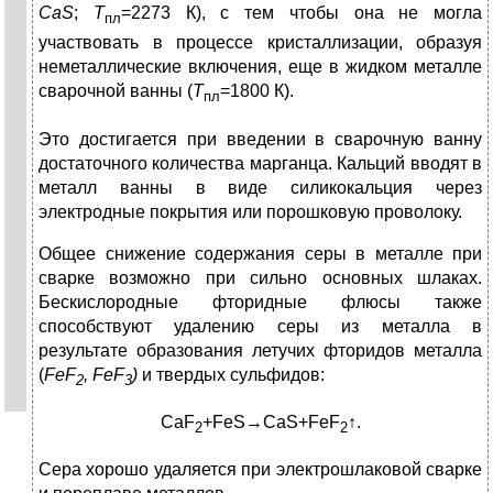
CaS
;
Т
=2273 К), с тем чтобы она не могла
пл
участвовать в процессе кристаллизации, образуя
неметаллические включения, еще в жидком металле
сварочной ванны (
Т
=1800 К).
пл
Это достигается при введении в сварочную ванну
достаточного количества марганца. Кальций вводят в
металл ванны в виде силикокальция через
электродные покрытия или порошковую проволоку.
Общее снижение содержания серы в металле при
сварке возможно при сильно основных шлаках.
Бескислородные фторидные флюсы также
способствуют удалению серы из металла в
результате образования летучих фторидов металла
(
FeF
,
FeF
)
и твердых сульфидов:
2
3
CaF
+FeS→CaS+FeF
↑.
2
2
Сера хорошо удаляется при электрошлаковой сварке