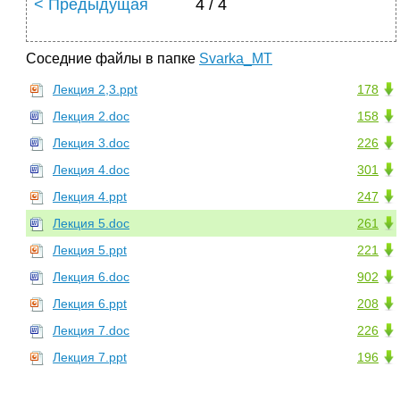
< Предыдущая
4 / 4
Соседние файлы в папке
Svarka_MT
Лекция 2,3.ppt
178
Лекция 2.doc
158
Лекция 3.doc
226
Лекция 4.doc
301
Лекция 4.ppt
247
Лекция 5.doc
261
Лекция 5.ppt
221
Лекция 6.doc
902
Лекция 6.ppt
208
Лекция 7.doc
226
Лекция 7.ppt
196