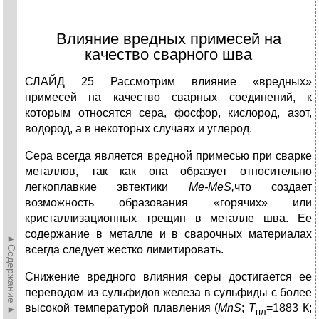
Влияние вредных примесей на
качество сварного шва
СЛАЙД 25 Рассмотрим влияние «вредных»
примесей на качество сварных соединений, к
которым относятся сера, фосфор, кислород, азот,
водород, а в некоторых случаях и углерод.
Сера всегда является вредной примесью при сварке
металлов, так как она образует относительно
легкоплавкие эвтектики
Ме-Ме
S
,
что создает
возможность образования «горячих» или
кристаллизационных трещин в металле шва. Ее
содержание в металле и в сварочных материалах
►Содержание►
всегда следует жестко лимитировать.
Снижение вредного влияния серы достигается ее
переводом из сульфидов железа в сульфиды с более
высокой температурой плавления (
MnS
;
T
=1883 К;
пл