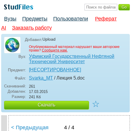
Вузы
Предметы
Пользователи
Реферат
AI
Заказать работу
Upload
Добавил:
Опубликованный материал нарушает ваши авторские
права?
Сообщите нам.
Уфимский Государственный Нефтяной
Вуз:
Технический Университет
[НЕСОРТИРОВАННОЕ]
Предмет:
Svarka_MT
/ Лекция 5
.doc
Файл:
Скачиваний:
261
Добавлен:
17.03.2015
Размер:
241 Кб
☆
Скачать
< Предыдущая
4 / 4