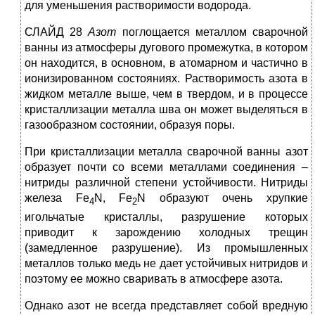
для уменьшения растворимости водорода.
СЛАЙД 28
Азот
поглощается металлом сварочной
ванны из атмосферы дугового промежутка, в котором
он находится, в основном, в атомарном и частично в
ионизированном состояниях. Растворимость азота в
жидком металле выше, чем в твердом, и в процессе
кристаллизации металла шва он может выделяться в
газообразном состоянии, образуя поры.
При кристаллизации металла сварочной ванны азот
образует почти со всеми металлами соединения –
нитриды различной степени устойчивости. Нитриды
железа Fe
N, Fe
N образуют очень хрупкие
4
2
игольчатые кристаллы, разрушение которых
приводит к зарождению холодных трещин
(замедленное разрушение). Из промышленных
металлов только медь не дает устойчивых нитридов и
поэтому ее можно сваривать в атмосфере азота.
Однако азот не всегда представляет собой вредную