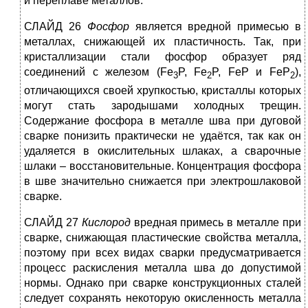
и переплаве металлов.
СЛАЙД 26
Фосфор
является вредной примесью в
металлах, снижающей их пластичность. Так, при
кристаллизации стали фосфор образует ряд
соединений с железом (Fe
P, Fe
P, FeP и FeP
),
3
2
2
отличающихся своей хрупкостью, кристаллы которых
могут стать зародышами холодных трещин.
Содержание фосфора в металле шва при дуговой
сварке понизить практически не удаётся, так как он
удаляется в окислительных шлаках, а сварочные
шлаки – восстановительные. Концентрация фосфора
в шве значительно снижается при электрошлаковой
сварке.
СЛАЙД 27
Кислород
вредная примесь в металле при
сварке, снижающая пластические свойства металла,
поэтому при всех видах сварки предусматривается
процесс раскисления металла шва до допустимой
нормы. Однако при сварке конструкционных сталей
следует сохранять некоторую окисленность металла