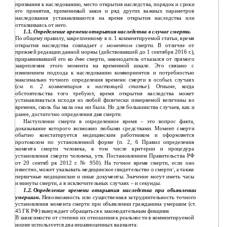
призвания к наследованию, место открытия наследства, порядок и сроки
его принятия, применимый закон и ряд других важных параметров
наследования устанавливаются на время открытия наследства или
отталкиваясь от него.
1.1.
Определение времени открытия наследства в случае смерти.
По общему правилу, закрепленному в п. 1 комментируемой статьи, время
открытия наследства совпадает с
моментом
смерти. В отличие от
прежней редакции данной нормы (действовавшей до 1 сентября 2016 г.),
приравнивавшей его ко
дню
смерти, законодатель отказался от прямого
закрепления этого момента на временно́й шкале. Это связано с
изменением подхода к наследованию коммориентов и потребностью
максимально точного определения времени смерти в особых случаях
(
см. п.
2
комментария к настоящей статье
). Отныне, когда
обстоятельства того требуют, время открытия наследства может
устанавливаться исходя из любой физически измеряемой величины во
времени, сколь бы мала она ни была. Но для большинства случаев, как и
ранее, достаточно определения дня смерти.
Наступление смерти в определенное время – это вопрос факта,
доказывание которого возможно любыми средствами. Момент смерти
обычно констатируется медицинским работником и оформляется
протоколом по установленной форме (п. 2, 6 Правил определения
момента смерти человека, в том числе критерии и процедура
установления смерти человека, утв. Постановлением Правительства РФ
от 20 сентяб­ ря 2012 г. № 950). На точное время смерти, если оно
известно, может указывать медицинское свидетельство о смерти
, а также
1
первичные медицинские и иные документы. Значение могут иметь часы
и минуты смерти, а в исключительных случаях – и секунды.
1.2.
Определение времени открытия наследства при объявлении
умершим.
Невозможность или существенная затруднительность точного
установления момента смерти при объявлении гражданина умершим (ст.
45 ГК РФ) вынуждает обращаться к законодательным фикциям.
В
зависимости от степени их отношения к реальности в комментируемой
норме используется два неравноценных варианта: