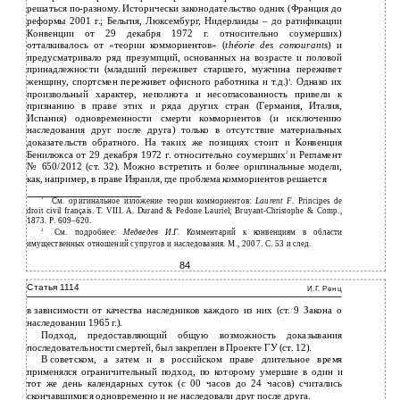
решаться по-разному. Исторически законодательство одних (Франция до
реформы 2001 г.; Бельгия, Люксембург, Нидерланды – до ратификации
Конвенции от 29 декабря 1972 г. относительно соумерших)
отталкивалось от «теории коммориентов» (
théorie des comourants
) и
предусматривало ряд презумпций, основанных на возрасте и половой
принадлежности (младший переживет старшего, мужчина переживет
женщину, спортсмен переживет офисного работника и т.д.)
. Однако их
1
произвольный характер, неполнота и несогласованность привели к
признанию в праве этих и ряда других стран (Германия, Италия,
Испания) одновременности смерти коммориентов (и исключению
наследования друг после друга) только в отсутствие материальных
доказательств обратного. На таких же позициях стоит и Конвенция
Бенилюкса от 29 декабря 1972 г. относительно соумерших
и Регламент
2
№ 650/2012 (ст. 32). Можно встретить и более оригинальные модели,
как, например, в праве Израиля, где проблема коммориентов решается
1
См. оригинальное изложение теории коммориентов:
Laurent F.
Principes de
droit civil français. T. VIII. A. Durand & Pedone Lauriel; Bruyant-Christophe & Comp.,
1873. Р. 609–620.
2
См. подробнее:
Медведев И.Г.
Комментарий к конвенциям в области
имущественных отношений супругов и наследования. М., 2007. С. 53 и след.
84
Статья 1114
И.Г. Ренц
в
зависимости от качества наследников каждого из них (ст. 9 Закона о
наследовании 1965 г.).
Подход, предоставляющий общую возможность доказывания
последовательности смертей, был закреплен в Проекте ГУ (ст. 12).
В
советском, а затем и в российском праве длительное время
применялся ограничительный подход, по которому умершие в один и
тот же день календарных суток (с 00 часов до 24 часов) считались
скончавшимися одновременно и не наследовали друг после друга.