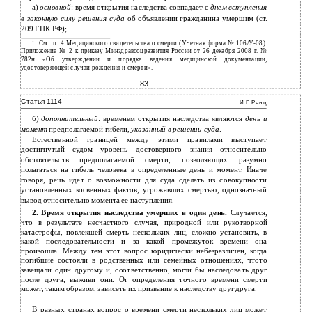
а)
основной
: время открытия наследства совпадает с
днем вступления
в законную силу решения суда
об объявлении гражданина умершим (ст.
209 ГПК РФ);
1
См.: п. 4 Медицинского свидетельства о смерти (Учетная форма № 106/У-08).
Приложение № 2 к приказу Минздравсоцразвития России от 26 декабря 2008 г. №
782н «Об утверждении и порядке ведения медицинской документации,
удостоверяющей случаи рождения и смерти».
83
Статья 1114
И.Г. Ренц
б)
дополнительный
: временем открытия наследства являются
день и
момент
предполагаемой гибели,
указанный в решении суда
.
Естественной границей между этими правилами выступает
достигнутый судом уровень достоверного знания относительно
обстоятельств предполагаемой смерти, позволяющих разумно
полагаться на гибель человека в определенные день и момент. Иначе
говоря, речь идет о возможности для суда сделать из совокупности
установленных косвенных фактов, угрожавших смертью, однозначный
вывод относительно момента ее наступления.
2. Время открытия наследства умерших в один день.
Случается,
что в результате несчастного случая, природной или рукотворной
катастрофы, повлекшей смерть нескольких лиц, сложно установить, в
какой последовательности и за какой промежуток времени она
произошла. Между тем этот вопрос юридически небезразличен, когда
погибшие состояли в родственных или семейных отношениях, чтото
завещали один другому и, соответственно, могли бы наследовать друг
после друга, выживи они. От определения точного времени смерти
может, таким образом, зависеть их призвание к наследству друг друга.
В разных странах вопрос о времени смерти нескольких лиц может