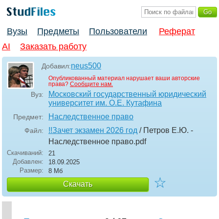
Вузы
Предметы
Пользователи
Реферат
AI
Заказать работу
neus500
Добавил:
Опубликованный материал нарушает ваши авторские
права?
Сообщите нам.
Московский государственный юридический
Вуз:
университет им. О.Е. Кутафина
Наследственное право
Предмет:
!!Зачет экзамен 2026 год
/ Петров Е.Ю. -
Файл:
Наследственное право
.pdf
Скачиваний:
21
Добавлен:
18.09.2025
Размер:
8 Мб
☆
Скачать