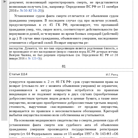
документ, позволяющий зарегистрировать смерть, не представляется
возможным получить (см., например: Определение ВС РФ от 11 октября
2016 г.
№
50-КГ16-20
)).
Установление судом факта смерти отличается от объявления судом
гражданина умершим. В последнем случае суд при наличии условий,
предусмотренных в ст. 45 ГК РФ, презюмирует, что пропавший
гражданин умер, что, скорее всего, соответствует действительности (не
вернувшиеся домой, исчезнувшие во время боевых операций (действий)
и др.). В случае явки гражданина, объявленного умершим, наследование
отменяется с обратной силой. Возврат имущества ре-
наследства. Думается, что все-таки определяющим является родственная близость, а
не производное от нее наследование (вопрос ставился перед КС РФ дочерью летчика
Валерия Чкалова, но был разрешен отрицательно (см. Определение КС РФ от 28
января 2016 г.
№
123-О
)).
81
Статья 1114
И.Г. Ренц
гулируется правилами п. 2 ст. 46 ГК РФ: срок существования права на
возврат (столько-то лет с момента объявления умершим) не ограничен;
сохранившееся в натуре имущество истребуется по правилам
виндикации и не подлежит возврату в двух случаях (приобретенные
добросовестным третьим лицом деньги и ценные бумаги, а также иное
имущество, возмездно приобретенное добросовестным третьим лицом);
стоимость, вырученная «наследниками» от продажи имущества,
возвращается по правилам о неосновательном обогащении. Критерий
выбытия имущества помимо воли собственника не учитывается.
На основании медицинского свидетельства о смерти, решения суда об
установлении факта смерти или судебного акта об объявлении
гражданина умершим производится государственная регистрация
смерти (ст. 64 Федерального закона от 15 ноября 1997 г. № 143-ФЗ «Об