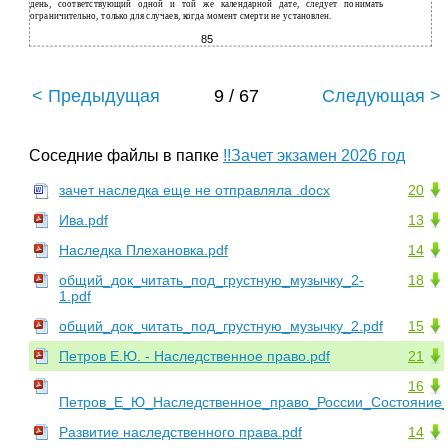
день, соответствующий одной и той же календарной дате, следует понимать
ограничительно, только для случаев, когда момент смерти не установлен.
85
< Предыдущая
9 / 67
Следующая >
Соседние файлы в папке
!!Зачет экзамен 2026 год
зачет наследка еще не отправляла .docx
20
Ива.pdf
13
Наследка Плехановка.pdf
14
общий_док_читать_под_грустную_музычку_2-
18
1.pdf
общий_док_читать_под_грустную_музычку_2.pdf
15
Петров Е.Ю. - Наследственное право.pdf
21
16
Петров_Е_Ю_Наследственное_право_России_Состояние_и
Развитие наследственного права.pdf
14