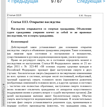
< Предыдущая
9 / 67
Следующая >
Статья 1113
Е.Ю. Петров
Статья 1113. Открытие наследства
Наследство открывается со смертью гражданина. Объявление
судом гражданина умершим влечет за собой те же правовые
последствия, что и смерть гражданина.
Комментарий
Действующий закон устанавливает два основания открытия
наследства: смерть и объявление гражданина умершим. Такие основания,
как лишение прав состояния и пострижение в монашество,
существовавшие в русском дореволюционном праве, ушли в прошлое.
Право не регулирует смерть, но в состоянии определить момент и
последствия ее наступления. Статья 66 Федерального закона от 21 но­
ября 2011 г. № 323-ФЗ «Об основах охраны здоровья граждан в
Российской Федерации» признает факт наступления смерти в двух
случаях: биологическая смерть (выражается посмертными изменениями
во всех органах и системах, которые носят постоянный, необратимый,
трупный характер); смерть головного мозга (проявляется развитием
необратимых изменений в головном мозге, а в других органах и системах
►Содержание►
– частично или полностью обратимых; наступление смерти головного
мозга позволяет отключить гражданина от аппаратов искусственного
поддержания жизни и решить вопрос о судьбе внутренних органов). Для
целей наследования значение имеет биологическая смерть. Обычно
смерть констатируется медицинскими работниками. В исключительных
случаях факт смерти устанавливается решением суда, принимаемым в
порядке особого производства (известно, что гражданин умер, но