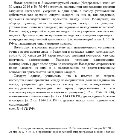
Новая редакция п. 2 комментируемой статьи (Федеральный закон от
30 марта 2016 г. № 79-ФЗ) сместила акценты при определении времени
открытия наследства умерших в один день в пользу установления
действительного времени смерти каждого из них и, как следствие,
признания наследственного преемства между ними. Во-первых,
по
общему правилу
, если моменты смерти каждого из умерших
установлены и они не совпадают, наследование между ними возможно
.
1
Иначе говоря, умерший позднее наследует после умершего раньше в тот
же день. При этом право на принятие наследства последнего переходит
в
порядке наследственной трансмиссии (
см. комментарий к ст.
1156
ГК
РФ
) к наследникам лица, умершего позднее.
Во-вторых, в качестве
исключения
при невозможности установить
точное время смерти двух и более лиц в пределах одних календарных
суток (с 00 часов до 24 часов местного времени) считается, что она
наступила одновременно. Граждане, умершие одновременно
(коммориенты), друг после друга не наследуют. Наследство открывается
после каждого из них, и к наследованию по соответствующим
основаниям призываются наследники каждого.
Следует, однако, учитывать, что в изъятие из запрета
наследственного преемства между коммориентами доля наследника по
закону, умершего до открытия наследства или
одновременно
с
наследодателем, переходит по праву представления к его
соответствующим потомкам – внукам и правнукам (п. 2 ст. 1142 ГК РФ),
племянникам и племянницам (п. 2 ст. 1143 ГК РФ), двоюродным братьям
и сестрам (п. 2 ст. 1144 ГК РФ) и делится между ними поровну (
см.
комментарий
к ст. 1146 ГК РФ
).
1
Поэтому разъяснение, содержащееся в п. 16 Постановления Пленума ВС РФ от
29 мая 2012 г.
№ 9
, о признании одновременной смерти граждан в один и тот же