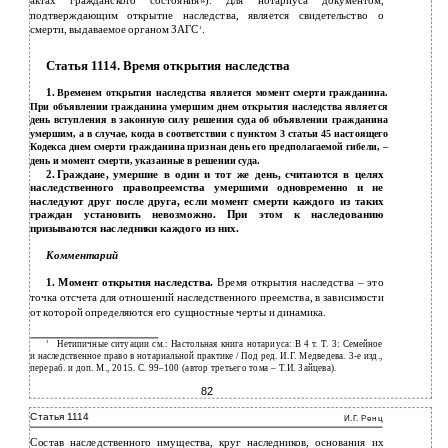
актах гражданского состояния»). Для нотариуса документом,
подтверждающим открытие наследства, является свидетельство о
смерти, выдаваемое органом ЗАГС
.
1
Статья 1114. Время открытия наследства
1.
Временем открытия наследства является момент смерти гражданина.
При объявлении гражданина умершим днем открытия наследства является
день вступления в законную силу решения суда об объявлении гражданина
умершим, а в случае, когда в соответствии с пунктом 3 статьи 45 настоящего
Кодекса днем смерти гражданина признан день его предполагаемой гибели, –
день и момент смерти, указанные в решении суда.
2.
Граждане, умершие в один и тот же день, считаются в целях
наследственного правопреемства умершими одновременно и не
наследуют друг после друга, если момент смерти каждого из таких
граждан установить невозможно. При этом к наследованию
призываются наследники каждого из них.
Комментарий
1. Момент открытия наследства.
Время открытия наследства – это
точка отcчета для отношений наследственного преемства, в зависимости
от которой определяются его сущностные черты и динамика.
1
Нетипичные ситуации см.: Настольная книга нотариуса: В 4 т. Т. 3: Семейное
и наследственное право в нотариальной практике / Под ред. И.Г. Медведева. 3-е изд.,
перераб. и доп. М., 2015. С. 99–100 (автор третьего тома – Т.И. Зайцева).
82
Статья 1114
И.Г. Ренц
Состав наследственного имущества, круг наследников, основания их