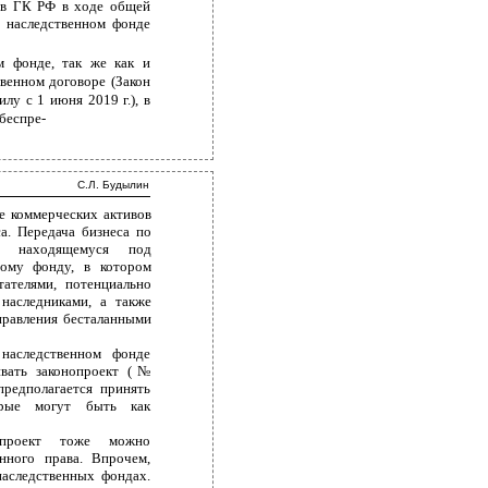
в ГК РФ в ходе общей
 наследственном фонде
м фонде, так же как и
венном договоре (Закон
лу с 1 июня 2019 г.), в
беспре-
С.Л. Будылин
ие коммерческих активов
а. Передача бизнеса по
а находящемуся под
ному фонду, в котором
ателями, потенциально
 наследниками, а также
правления бесталанными
наследственном фонде
ивать законопроект (№
редполагается принять
рые могут быть как
т проект тоже можно
нного права. Впрочем,
аследственных фондах.