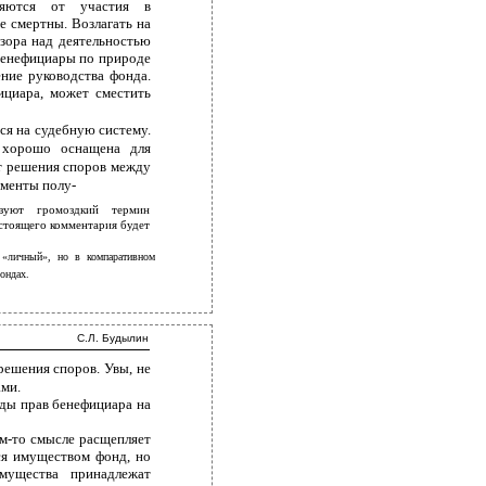
няются от участия в
же смертны. Возлагать на
зора над деятельностью
 Бенефициары по природе
ние руководства фонда.
ициара, может сместить
ся на судебную систему.
 хорошо оснащена для
ыт решения споров между
ументы полу-
зуют громоздкий термин
стоящего комментария будет
 «личный», но в компаративном
ондах.
С.Л. Будылин
решения споров. Увы, не
ами.
ды прав бенефициара на
ом-то смысле расщепляет
ся имуществом фонд, но
мущества принадлежат