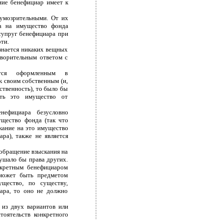
ние бенефициар имеет к
умозрительными. От их
ва на имущество фонда
супруг бенефициара при
ти.
знается никаких вещных
творительным ответом с
ется оформленным в
 своим собственным (и,
ственность), то было бы
ать это имущество от
нефициара безусловно
ущество фонда (так что
кание на это имущество
ра), также не является
 обращение взыскания на
ушало бы права других.
нкретным бенефициаром
может быть предметом
щество, по существу,
ара, то оно не должно
 из двух вариантов или
тоятельств конкретного