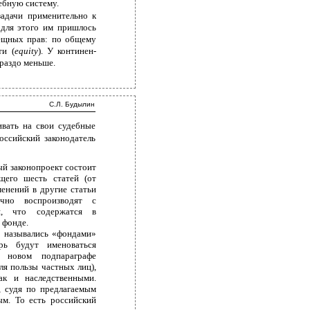
дебную систему.
задачи применительно к
 для этого им пришлось
вещных прав: по общему
ти (
equity
). У континен-
ораздо меньше.
С.Л. Будылин
ивать на свои судебные
оссийский законодатель
й законопроект состоит
щего шесть статей (от
менений в другие статьи
чно воспроизводят с
я, что содержатся в
 фонде.
о назывались «фондами»
рь будут именоваться
 новом подпараграфе
я пользы частных лиц),
ак и наследственными.
 судя по предлагаемым
ым. То есть российский