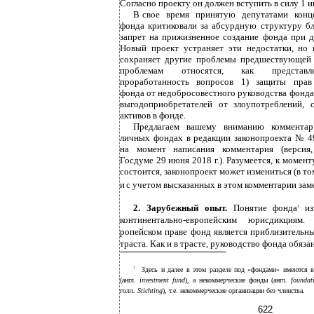
Согласно проекту он должен вступить в силу 1 и
В
свое время принятую депутатами конц
фонда критиковали за абсурдную структуру б
запрет на прижизненное создание фонда при 
Новый проект устраняет эти недостатки, но 
сохраняет другие проблемы предшествующей 
проблемам относятся, как представля
проработанность вопросов 1) защиты прав
фонда от недобросовестного руководства фонда
выгодоприобретателей от злоупотреблений, 
активов в фонде.
Предлагаем вашему вниманию комментар
личных фондах в редакции законопроекта № 
на момент написания комментария (версия,
Госдуме 29 июня 2018 г.). Разумеется, к момент
состоится, законопроект может измениться (в то
и
с учетом высказанных в этом комментарии зам
2. Зарубежный опыт.
Понятие фонда
и
1
континентально-европейским юрисдикциям. 
ропейском праве фонд является приблизительны
траста. Как и в трасте, руководство фонда обяза
1
Здесь и далее в этом разделе под «фондами» имеются 
(англ.
investment fund
), а некоммерческие фонды (англ.
foundat
голл
. Stichting
), т.е. некоммерческие организации без членства.
622