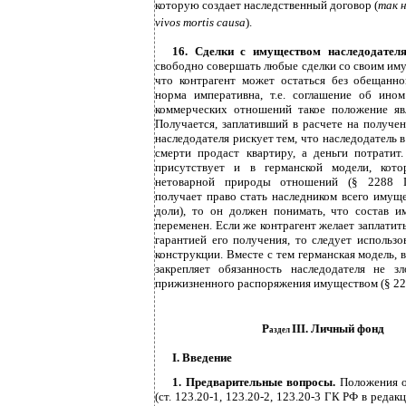
которую создает наследственный договор (
так н
vivos mortis causa
).
16. Сделки с имуществом наследодател
свободно совершать любые сделки со своим иму
что контрагент может остаться без обещанн
норма императивна, т.е. соглашение об ино
коммерческих отношений такое положение яв
Получается, заплативший в расчете на получе
наследодателя рискует тем, что наследодатель 
смерти продаст квартиру, а деньги потратит
присутствует и в германской модели, кот
нетоварной природы отношений (§ 2288 Г
получает право стать наследником всего имущ
доли), то он должен понимать, что состав и
переменен. Если же контрагент желает заплатит
гарантией его получения, то следует использ
конструкции. Вместе с тем германская модель, 
закрепляет обязанность наследодателя не з
прижизненного распоряжения имуществом (§ 228
Р
III. Личный фонд
аздел
I. Введение
1. Предварительные вопросы.
Положения 
(ст.
123.20-1,
123.20-2,
123.20-3
ГК РФ в редакц