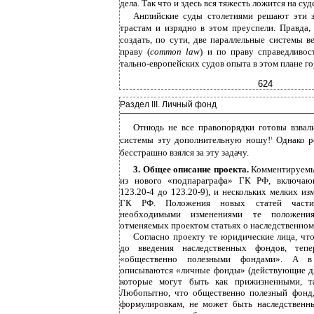
дела. Так что и здесь вся тяжесть ложится на су
Английские суды столетиями решают эти 
трастам и изрядно в этом преуспели. Правда,
создать, по сути, две параллельные системы 
праву (
common law
) и по праву справедливос
тально-европейских судов опыта в этом плане г
624
Раздел III. Личный фонд
Отнюдь не все правопорядки готовы взвал
системы эту дополнительную ношу!
Однако р
1
бесстрашно взялся за эту задачу.
3. Общее описание проекта.
Комментируемы
из нового «подпараграфа» ГК РФ, включаю
123.20-4 до 123.20-9), и нескольких мелких из
ГК РФ. Положения новых статей части
необходимыми изменениями те положени
отменяемых проектом статьях о наследственном
Согласно проекту те юридические лица, чт
до введения наследственных фондов, тепе
«общественно полезными фондами». А в
описываются «личные фонды» (действующие дл
которые могут быть как прижизненными, т
Любопытно, что общественно полезный фонд,
формулировкам, не может быть наследственн