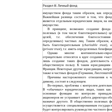
Раздел III. Личный фонд
имуществом фонда таким образом, как опред
Важнейшая разница состоит в том, что фонд
является отдельным юридическим лицом, на им
имущество.
В принципе, возможно создание фонда
полезных (в том числе благотворительных) це
целей, т.е. обеспечения благосостояни
определимых) частных лиц. Таким образом, 
быть благотворительным (
charitable trust
), 
(
private trust
), т.е. иметь определенных бенефиц
Однако многие континентально-евро
отрицательно относятся к идее создания «час
лишь создание таких фондов, деятельность 
общественную пользу. К таким юрисдикциям о
Франция. Некоторые другие юрисдикции, напро
также и частных фондов (Германия, Лихтенштей
Причины настороженного отношения к ча
димому, состоят в следующем.
Во-первых, проблемы с контролем деятельн
В «обычных» юридических лицах, таких как 
основные функции по контролю принадле
акционеров не устраивает работа директора общ
назначат другого. В общественно полезных 
осуществляется специализированным государс
будет контролировать руководство частного фо