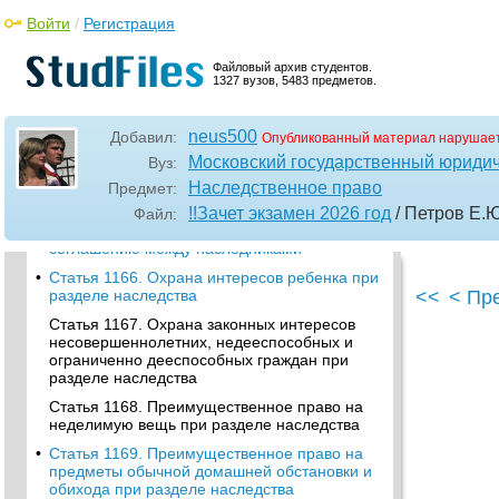
наследства (наследственная трансмиссия)
Войти
/
Регистрация
•
Статья 1157. Право отказа от наследства
•
Статья 1159. Способы отказа от наследства
Файловый архив студентов.
1327 вузов, 5483 предметов.
•
Статья 1162. Свидетельство о праве на
наследство
neus500
•
Статья 1163. Сроки выдачи свидетельства о
Добавил:
Опубликованный материал нарушает
праве на наследство
Московский государственный юридич
Вуз:
•
Статья 1164. Общая собственность
Наследственное право
Предмет:
наследников
!!Зачет экзамен 2026 год
/ Петров Е.
Файл:
•
Статья 1165. Раздел наследства по
соглашению между наследниками
•
Статья 1166. Охрана интересов ребенка при
разделе наследства
<<
< Пр
Статья 1167. Охрана законных интересов
несовершеннолетних, недееспособных и
ограниченно дееспособных граждан при
разделе наследства
Статья 1168. Преимущественное право на
неделимую вещь при разделе наследства
•
Статья 1169. Преимущественное право на
предметы обычной домашней обстановки и
обихода при разделе наследства