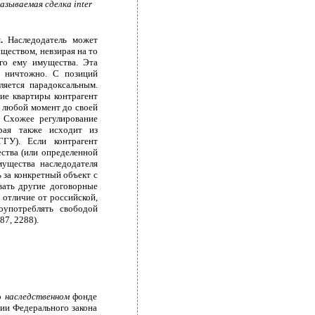
азываемая сделка inter
я.
Наследодатель может
ществом, невзирая на то
ого ему имущества. Эта
м ничтожно. C позиций
ляется парадоксальным.
ние квартиры контрагент
в любой момент до своей
. Схожее регулирование
орая также исходит из
ГУ). Если контрагент
ества (или определенной
мущества наследодателя
ь за конкретный объект с
овать другие договорные
в отличие от российской,
лоупотреблять свободой
7, 2288).
о
наследственном
фонде
ии Федерального закона