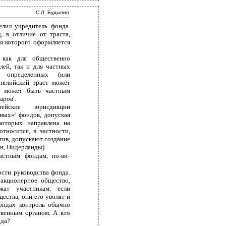
С.Л. Будылин
елил учредитель фонда.
, в отличие от траста,
я которого оформляется
 как для общественно
лей, так и для частных
я определенных (или
английский траст может
а может быть частным
иаров
.
1
пейские юрисдикции
тных»
фондов, допуская
2
которых направлена на
тносится, в частности,
тив, допускают создание
н, Нидерланды).
стным фондам, по-ви-
ости руководства фонда.
акционерное общество,
жат участникам: если
ества, они его уволят и
фондах контроль обычно
твенным органом. А кто
нда?