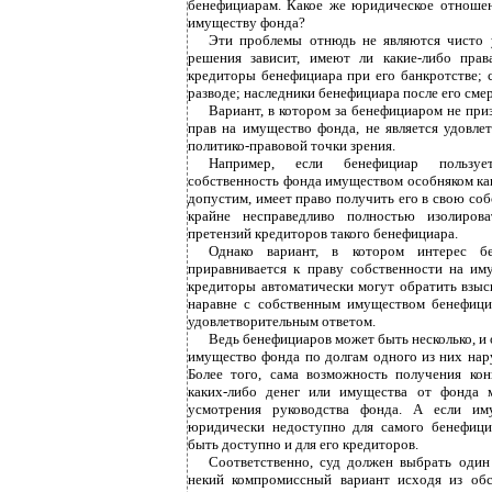
бенефициарам. Какое же юридическое отноше
имуществу фонда?
Эти проблемы отнюдь не являются чисто 
решения зависит, имеют ли какие-либо пра
кредиторы бенефициара при его банкротстве; 
разводе; наследники бенефициара после его смер
Вариант, в котором за бенефициаром не при
прав на имущество фонда, не является удовле
политико-правовой точки зрения.
Например, если бенефициар пользу
собственность фонда имуществом особняком как
допустим, имеет право получить его в свою соб
крайне несправедливо полностью изолиров
претензий кредиторов такого бенефициара.
Однако вариант, в котором интерес бе
приравнивается к праву собственности на им
кредиторы автоматически могут обратить взыс
наравне с собственным имуществом бенефициа
удовлетворительным ответом.
Ведь бенефициаров может быть несколько, и
имущество фонда по долгам одного из них нар
Более того, сама возможность получения ко
каких-либо денег или имущества от фонда 
усмотрения руководства фонда. А если иму
юридически недоступно для самого бенефици
быть доступно и для его кредиторов.
Соответственно, суд должен выбрать один
некий компромиссный вариант исходя из обс