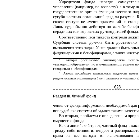
Учредители фонда нередко самоустра
управлении (например, по возрасту), а к тому 
государственные органы функции жесткого над
сугубо частных организаций вряд ли разумно.
своего статуса не имеют правомочий на смеще
Лишь суд, обычно действуя по жалобе бенеф
нерадивых или вороватых руководителей фонда.
Соответственно, вся тяжесть контроля ложит
Судебная система должна быть достаточно
выполнения этих задач. У нее должен быть оп
фидуциариями и бенефициарами, а также инстр
1
Авторы российского законопроекта исполь
«выгодоприобретатель», но в компаративном разделе на
говориться о «бенефициарах».
2
Авторы российского законопроекта предпочли термин
разделе настоящего комментария будет говориться о «частных» ф
623
Раздел III. Личный фонд
чения от фонда информации, необходимой для 
все судебные системы обладают такими качеств
Во-вторых, проблемы с определением приро
имущество фонда.
Как и английский траст, частный фонд в как
триаду собственности: владеет и распоряжает
права на все выгоды от использования и