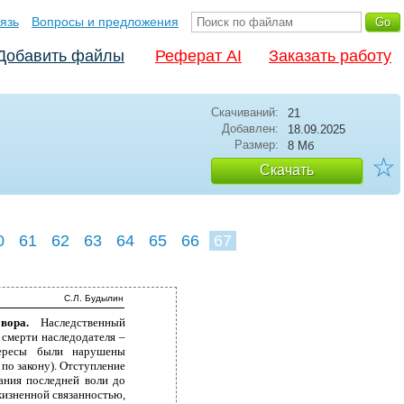
язь
Вопросы и предложения
Добавить файлы
Реферат AI
Заказать работу
Скачиваний:
21
Добавлен:
18.09.2025
Размер:
8 Мб
☆
Скачать
0
61
62
63
64
65
66
67
С.Л. Будылин
говора.
Наследственный
 смерти наследодателя –
тересы были нарушены
по закону). Отступление
ания последней воли до
жизненной связанностью,