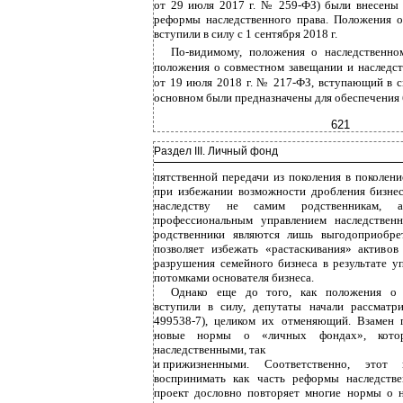
от 29 июля 2017 г. №
259-ФЗ)
были внесены 
реформы наследственного права. Положения о
вступили в силу с 1 сентября 2018 г.
По-видимому, положения о наследственно
положения о совместном завещании и наследст
от 19 июля 2018 г. № 217-ФЗ, вступающий в си
основном были предназначены для обеспечения 
621
Раздел III. Личный фонд
пятственной передачи из поколения в поколен
при избежании возможности дробления бизнес
наследству не самим родственникам, 
профессиональным управлением наследствен
родственники являются лишь выгодоприобрет
позволяет избежать «растаскивания» активов
разрушения семейного бизнеса в результате у
потомками основателя бизнеса.
Однако еще до того, как положения о 
вступили в силу, депутаты начали рассматр
499538-7), целиком их отменяющий. Взамен п
новые нормы о «личных фондах», кото
наследственными, так
и
прижизненными. Соответственно, это
воспринимать как часть реформы наследстве
проект дословно повторяет многие нормы о н