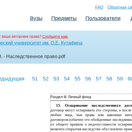
FAQ
Обратная св
Вузы
Предметы
Пользователи
 ваши авторские права?
Сообщите нам.
еский университет им. О.Е. Кутафина
Ю. - Наследственное право
.pdf
едыдущая
51
52
53
54
55
56
57
58
59
6
Раздел III. Личный фонд
15. Оспаривание наследственного до
договор могут оспаривать его стороны, а после
любые лица, чьи права или законные ин
договором (обычно это обойденные наследники 
от общего правила о недопустимости оспарив
момента открытия наследства обусловлено при