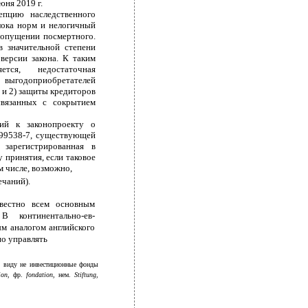
юня 2019 г.
епцию наследственного
лока норм и нелогичный
допущении посмертного.
в значительной степени
версии закона. К таким
ется, недостаточная
 выгодоприобретателей
 и 2) защиты кредиторов
связанных с сокрытием
ий к законопроекту о
499538-7, существующей
 зарегистрированная в
у принятия, если таковое
м числе, возможно,
ечаний).
звестно всем основным
В континентально-ев-
м аналогом английского
но управлять
в виду не инвестиционные фонды
ion
, фр.
fondation
, нем.
Stiftung
,