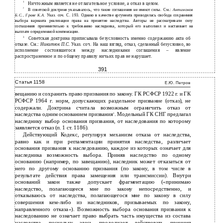
1
Ничтожным является не отлагательное условие, а отказ в целом.
2
В советской доктрине указывалось, что такие соглашения не имеют силы. См.:
Антимонов
Б.С., Граве К.А.
Указ. соч. С. 193. Однако в качестве аргумента приводилась свобода сохранения
выбора варианта реализации права на принятие наследства. Авторы не рассматривали силу
соглашения применительно к требованию наследника, который его выполнил и настаивает на
выплате определенной компенсации.
3
Советская доктрина приписывала безусловность именно содержанию акта об
отказе. См.:
Никитюк П.С.
Указ. соч. На наш взгляд, отказ, сделанный безусловно, во
исполнение состоявшегося между наследниками соглашения – явление
распространенное и по общему правилу ничьих прав не нарушает.
391
Статья 1158
Е.Ю. Петров
вещанию и сохранить право призвания по закону. ГК РСФСР 1922 г. и ГК
РСФСР 1964 г. норм, допускающих раздельное призвание (отказ), не
содержали. Доктрина считала возможным ограничить отказ от
наследства одним основанием призвания
. Модельный ГК СНГ предлагал
1
наследнику выбор основания призвания, от наследования по которому
заявляется отказ (п. 1 ст. 1186).
Действующий Кодекс, регулируя механизм отказа от наследства,
равно как и при регламентации принятия наследства, различает
основания призвания к наследованию, каждое из которых означает для
наследника возможность выбора. Приняв наследство по одному
основанию (например, по завещанию), наследник может отказаться от
него по другому основанию призвания (по закону, в том числе в
результате действия права замещения или трансмиссии). Внутри
оснований закон также допускает фрагментацию («принимаю
наследство, полагающееся мне по закону непосредственно, и
отказываюсь от наследства, полагающегося мне по закону в силу
совершения кем-либо из наследников, призываемых по закону,
направленного отказа»). Возможность выбора основания призвания к
наследованию не означает право выбрать часть имущества из состава
наследства, поскольку­ здесь продолжает действовать принцип