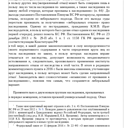
в
пользу других лиц (направленный отказ) может быть совершен лишь в
пользу лиц из числа наследников по завещанию, а также наследников по
закону любой очереди, которые призваны к наследованию» (п. 44)
. До
1
выхода указанного Постановления Пленума ВС РФ нотариусы, принимая
отказы, исходили из либерального подхода. После его выхода суды
перестали признавать за получателями «либеральных отказов» право
наследования. Одному из пострадавших, гражданину К.М.В. (брат
наследодателя, в пользу которого был сделан отказ одним из наследников
первой очереди), решил помочь КС РФ. Постановлением КС РФ от 23
декабря 2013 г. № 29-П абз. 1 п. 1 ст. 1158 ГК РФ признан не
соответствующим Конституции РФ
в
той мере, в какой данное законоположение в силу неопределенности
своего нормативного содержания в части определения круга лиц из
числа наследников по закону, в пользу которых наследник вправе
отказаться от наследства, допускает возможность неоднозначного
истолкования и, следовательно, произвольного применения института
направленного отказа от наследства в этой части. В итоге в редакцию
комментируемого пункта в 2016 г. были внесены изменения, уточняющие
круг наследников, в пользу которых может быть сделан направленный
отказ
. Законодатель ввел словосочетание «независимо от призвания к
2
наследованию», пояснив тем самым, что сохраняется либеральный
вариант.
Применительно к двум новым группам наследников, призываемых
в
порядке замещения, оставлен прежний универсальный подход. Отказ
1
Также консервативный вариант отражен в абз. 3 п. 45 Постановления Пленума
ВС РФ от 29 мая 2012 г.
№ 9
. Поводом данного разъяснения стал опубликованный в
2010 г. комментарий к Гражданскому кодексу Российской Федерации, части третьей
(постатейный) (под ред. Н.И. Марышевой, К.Б. Ярошенко). Автор комментария к ст.
1158 К.Б. Ярошенко увидела те противоречия, к которым приводит совмещение
либерального варианта и новых групп наследников.
2
Федеральный закон от 15 февраля 2016 г. № 22-ФЗ «О внесении изменения в