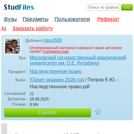
Вузы
Предметы
Пользователи
Реферат
AI
Заказать работу
neus500
Добавил:
Опубликованный материал нарушает ваши авторские
права?
Сообщите нам.
Московский государственный юридический
Вуз:
университет им. О.Е. Кутафина
Наследственное право
Предмет:
!!Зачет экзамен 2026 год
/ Петров Е.Ю. -
Файл:
Наследственное право
.pdf
Скачиваний:
21
Добавлен:
18.09.2025
Размер:
8 Мб
☆
Скачать