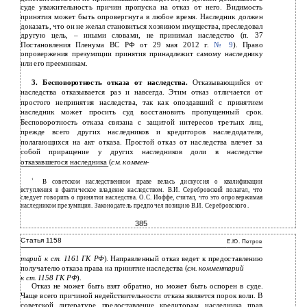
суде уважительность причин пропуска на отказ от него. Видимость
принятия может быть опровергнута в любое время. Наследник должен
доказать, что он не желал становиться хозяином имущества, преследовал
другую цель, – иными словами, не принимал наследство (п. 37
Постановления Пленума ВС РФ от 29 мая 2012 г.
№ 9
). Право
опровержения презумпции принятия принадлежит самому наследнику
или его преемникам.
3. Бесповоротность отказа от наследства.
Отказывающийся от
наследства отказывается раз и навсегда. Этим отказ отличается от
простого непринятия наследства, так как опоздавший с принятием
наследник может просить суд восстановить пропущенный срок.
Бесповоротность отказа связана с защитой интересов третьих лиц,
прежде всего других наследников и кредиторов наследодателя,
полагающихся на акт отказа. Простой отказ от наследства влечет за
собой приращение у других наследников доли в наследстве
отказавшегося наследника (
см. коммен-
1
В советском наследственном праве велась дискуссия о квалификации
вступления в фактическое владение наследством. В.И. Серебровский полагал, что
следует говорить о принятии наследства. О.С. Иоффе, считал, что это опровержимая
наследником презумпция. Законодатель предпочел позицию В.И. Серебровского.
385
Статья 1158
Е.Ю. Петров
тарий к ст.
1161
ГК РФ
). Направленный отказ ведет к предоставлению
получателю отказа права на принятие наследства (
см. комментарий
к ст. 1158 ГК РФ
).
Отказ не может быть взят обратно, но может быть оспорен в суде.
Чаще всего причиной недействительности отказа является порок воли. В
советской литературе предоставление кредиторам наследника прав