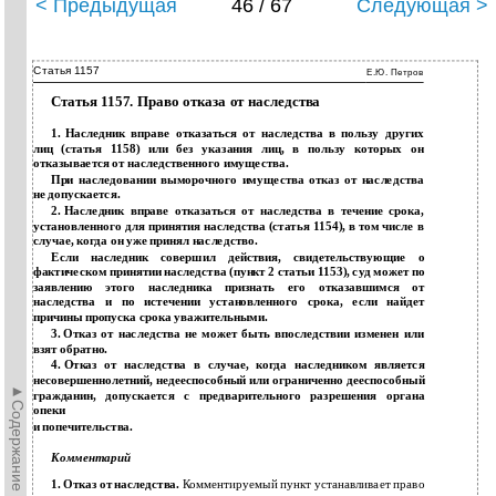
< Предыдущая
46 / 67
Следующая >
Статья 1157
Е.Ю. Петров
Статья 1157. Право отказа от наследства
1.
Наследник вправе отказаться от наследства в пользу других
лиц (статья
1158) или без указания лиц, в пользу которых он
отказывается от наследственного имущества.
При наследовании выморочного имущества отказ от наследства
не допускается.
2.
Наследник вправе отказаться от наследства в течение срока,
установленного для принятия наследства (статья
1154), в том числе в
случае, когда он уже принял наследство.
Если наследник совершил действия, свидетельствующие о
фактическом принятии наследства (пункт 2 статьи 1153), суд может по
заявлению этого наследника признать его отказавшимся от
наследства и по истечении установленного срока, если найдет
причины пропуска срока уважительными.
3.
Отказ от наследства не может быть впоследствии изменен или
взят обратно.
4.
Отказ от наследства в случае, когда наследником является
несовершеннолетний, недееспособный или ограниченно дееспособный
►Содержание►
гражданин, допускается с предварительного разрешения органа
опеки
и
попечительства.
Комментарий
1. Отказ от наследства.
Комментируемый пункт устанавливает право