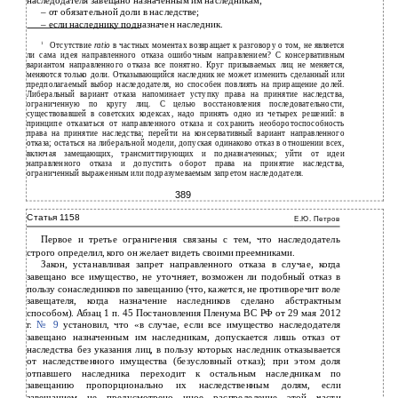
наследодателя завещано назначенным им наследникам;
–
от обязательной доли в наследстве;
–
если наследнику подназначен наследник.
1
Отсутствие
ratio
в частных моментах возвращает к разговору о том, не является
ли сама идея направленного отказа ошибочным направлением? С консервативным
вариантом направленного отказа все понятно. Круг призываемых лиц не меняется,
меняются только доли. Отказывающийся наследник не может изменить сделанный или
предполагаемый выбор наследодателя, но способен повлиять на приращение долей.
Либеральный вариант отказа напоминает уступку права на принятие наследства,
ограниченную по кругу лиц. С целью восстановления последовательности,
существовавшей в советских кодексах, надо принять одно из четырех решений: в
принципе отказаться от направленного отказа и сохранить необоротоспособность
права на принятие наследства; перейти на консервативный вариант направленного
отказа; остаться на либеральной модели, допуская одинаково отказ в отношении всех,
включая замещающих, трансмиттирующих и подназначенных; уйти от идеи
направленного отказа и допустить оборот права на принятие наследства,
ограниченный выраженным или подразумеваемым запретом наследодателя.
389
Статья 1158
Е.Ю. Петров
Первое и третье ограничения связаны с тем, что наследодатель
строго определил, кого он желает видеть своими преемниками.
Закон, устанавливая запрет направленного отказа в случае, когда
завещано все имущество, не уточняет, возможен ли подобный отказ в
пользу сонаследников по завещанию (что, кажется, не противоречит воле
завещателя, когда назначение наследников сделано абстрактным
способом). Абзац 1 п. 45 Постановления Пленума ВС РФ от 29 мая 2012
г.
№ 9
установил, что «в случае, если все имущество наследодателя
завещано назначенным им наследникам, допускается лишь отказ от
наследства без указания лиц, в пользу которых наследник отказывается
от наследственного имущества (безусловный отказ); при этом доля
отпавшего наследника переходит к остальным наследникам по
завещанию пропорционально их наследственным долям, если
завещанием не предусмотрено иное распределение этой части