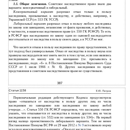
1.1. Общие замечания.
Советское наследственное право знало два
варианта: консервативный и либеральный.
Консервативный вариант
разрешал отказ только в пользу
наследников, призываемых к наследству, и действовал, например, в
Украинской ССР (ст. 553 ГК УССР).
Либеральный вариант
разрешал отказ в пользу любого наследника
по закону или завещанию, независимо от факта призвания, и действовал,
в частности, в нашем наследственном праве (ст. 550 ГК РСФСР). То есть
в РСФСР при наследовании по закону один из сыновей наследодателя
мог отказаться от наследства в пользу своего дяди, а в УССР не мог.
Что касается отказа в пользу наследников по праву представления, то
тут подход был универсальным. Отказ от наследства в пользу внука или
правнука наследодателя мог иметь место в том случае, если они являлись
наследниками по закону или по завещанию (т.е. призывались к
наследованию; подп. «б» п. 8 Постановления Пленума Верховного Суда
СССР от 1 июля 1966 г. № 6). Других наследников по праву
представления в советском наследственном праве не существовало.
387
Статья 1158
Е.Ю. Петров
Первоначальная редакция действующего Кодекса предусмотрела
право «отказаться от наследства в пользу других лиц из числа
наследников по завещанию или наследников по закону любой
очереди…». Статья 550 ГК РСФСР определяла, что наследник «может
указать, что отказывается от наследства в пользу других лиц из числа
наследников по закону (ст. 532) или по завещанию (ст. 534)». На первый
взгляд налицо преемственность либерального варианта. Тем не менее
Постановление Пленума ВС РФ от 29 мая 2012 г.
№ 9
истолковало норму
исходя из консервативного варианта: «Отказ от наследства