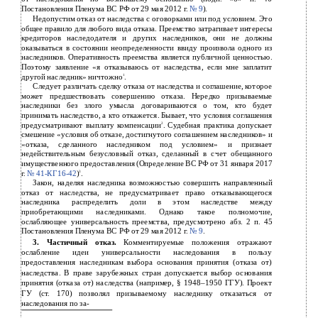
Постановления Пленума ВС РФ от 29 мая 2012 г.
№ 9
).
Недопустим отказ от наследства с оговорками или под условием. Это
общее правило для любого вида отказа. Преемство затрагивает интересы
кредиторов наследодателя и других наследников, они не должны
оказываться в состоянии неопределенности ввиду произвола одного из
наследников. Оперативность преемства является публичной ценностью.
Поэтому заявление «я отказываюсь от наследства, если мне заплатит
другой наследник» ничтожно
.
1
Следует различать сделку отказа от наследства и соглашение, которое
может предшествовать совершению отказа. Нередко призываемые
наследники без злого умысла договариваются о том, кто будет
принимать наследство, а кто откажется. Бывает, что условия соглашения
предусматривают выплату компенсации
. Судебная практика допускает
2
смешение «условия об отказе, достигнутого соглашением наследников» и
«отказа, сделанного наследником под условием» и признает
недействительным безусловный отказ, сделанный в счет обещанного
имущественного предоставления (Определение ВС РФ от 31 января 2017
г.
№
41-КГ16-42
)
.
3
Закон, наделяя наследника возможностью совершить направленный
отказ от наследства, не предусматривает право отказывающегося
наследника распределить доли в этом наследстве между
приобретающими наследниками. Однако такое полномочие,
ослабляющее универсальность преемства, предусмотрено абз. 2 п. 45
Постановления Пленума ВС РФ от 29 мая 2012 г.
№ 9
.
3. Частичный отказ.
Комментируемые положения отражают
ослабление идеи универсальности наследования в пользу
предоставления наследникам выбора основания принятия (отказа от)
наследства. В праве зарубежных стран допускается выбор основания
принятия (отказа от) наследства (например, § 1948–1950 ГГУ). Проект
ГУ (ст. 170) позволял призываемому наследнику отказаться от
наследования по за-