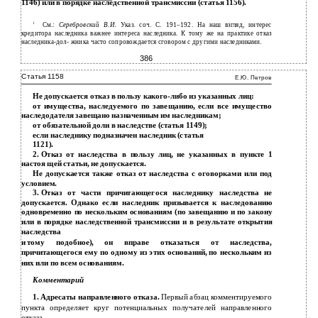
1146) или в порядке наследственной трансмиссии (статья 1156).
1
См.:
Серебровский В.И.
Указ. соч. С. 191–192. На наш взгляд, интерес
кредитора наследника важнее интереса наследника. К тому же на практике отказ
наследника-дол- жника часто сопровождается сговором с другими наследниками.
386
Статья 1158
Е.Ю. Петров
Не допускается отказ в пользу какого-либо из указанных лиц:
от имущества, наследуемого по завещанию, если все имущество
наследодателя завещано назначенным им наследникам;
от обязательной доли в наследстве (статья 1149);
если наследнику подназначен наследник (статья
1121).
2.
Отказ от наследства в пользу лиц, не указанных в пункте 1
настоя­ щей статьи, не допускается.
Не допускается также отказ от наследства с оговорками или под
условием.
3.
Отказ от части причитающегося наследнику наследства не
допускается. Однако если наследник призывается к наследованию
одновременно по нескольким основаниям (по завещанию и по закону
или в порядке наследственной трансмиссии и в результате открытия
наследства
и
тому подобное), он вправе отказаться от наследства,
причитающегося ему по одному из этих оснований, по нескольким из
них или по всем основаниям.
Комментарий
1. Адресаты направленного отказа.
Первый абзац комментируемого
пункта определяет круг потенциальных получателей направленного
отказа.