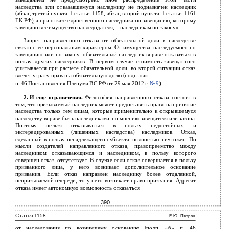
наследства или отказавшемуся наследнику не подназначен наследник
(абзац третий пункта 1 статьи 1158, абзац второй пунк­ та 1 статьи 1161
ГК РФ), а при отказе единственного наследника по завещанию, которому
завещано все имущество наследодателя, – наследникам по закону».
Запрет направленного отказа от обязательной доли в наследстве
связан с ее персональным характером. От имущества, наследуемого по
завещанию или по закону, обязательный наследник вправе отказаться в
пользу других наследников. В первом случае стоимость завещанного
учитывается при расчете обязательной доли, во второй ситуации отказ
влечет утрату права на обязательную долю (подп. «а»
п.
46 Постановления Пленума ВС РФ от 29 мая 2012 г.
№ 9
).
2.
И еще ограничения.
Философия направленного отказа состоит в
том, что призываемый наследник может предоставить право на принятие
наследства только тем лицам, которые применительно к открывшемуся
наследству вправе быть наследниками, по мнению завещателя или закона.
Поэтому нельзя отказываться в пользу недостойных и
эксгередированных (лишенных наследства) наследников. Отказ,
сделанный в пользу ненадлежащего субъекта, полностью ничтожен. По
мысли создателей направленного отказа, правопреемство между
наследником отказывающимся и наследником, в пользу которого
совершен отказ, отсутствует. В случае если отказ совершается в пользу
призванного лица, у него возникает дополнительное основание
призвания. Если отказ направлен наследнику более отдаленной,
непризываемой очереди, то у него возникает право призвания. Адресат
отказа имеет автономную возможность отказаться
390
Статья 1158
Е.Ю. Петров
от наследования по возникшему основанию (подп. «б» п. 46