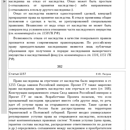
наследника на отказ от наследства. Отказ может быть простым
(«отказываюсь от принятия наследства») либо направленным
(«отказываюсь в пользу другого наследника»).
Отказ от наследства является односторонней сделкой, влекущей
прекращение права на принятие наследства. К отказу применимы общие
положения о сделках в части, не урегулированной специальными
правилами. Независимо от вида отказ от наследства не может быть
совершен под условием или в отношении части наследуемого имущества
(
см. комментарий к ст.
1158
ГК РФ
).
Возможность отказа от наследства в качестве генерального правила
признается всеми современными правопорядками. По российскому
праву принудительными наследниками являются лишь публичные
образования при получении в порядке наследования выморочного
имущества и наследственный фонд (
см. комментарии к ст.
1116, 1151
ГК
РФ
).
382
Статья 1157
Е.Ю. Петров
Право наследника на отречение от наследства было закреплено в ст.
1255 Свода законов Российской империи. Проект ГУ также закреплял
право наследника принять наследство или отречься от него (ст. 168).
Конструкции направленного отказа Свод законов Российской империи и
Проект ГУ не знали. Разработчики Проекта полагали, что если
призываемый наследник предлагает вместо себя другое лицо, то речь
идет об уступке права на открывшееся наследство. Такие сделки в
дореволюционной России были распространены на территории
Черниговской и Полтавской губерний. Проект вводил универсальное
регулирование уступки права на открывшееся наследство, используя
опыт континентальных правовых систем
. Условия уступки (цена права,
1
гарантии состава наследства, распределение ответственности по долгам
и др.) определялись соглашением между наследником и приобретателем