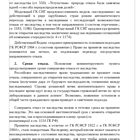
от наследства (ст. 550). «Уступочная» природа отказа была заменена
идеей «способа перераспределения долей»
.
1
Модельный ГК СНГ предложил изменить модель «наследование» на
действующий в ряде зарубежных стран режим автоматического
перехода имущества к наследникам с последующей возможностью
отказа от наследства, в том числе направленного («система отречения»;
ст. 1183, 1186). Одновременно Модельный ГК СНГ предлагал разрешить
после открытия наследства заключение между наследниками соглашений
об изменении очередности (п. 4 ст. 1174).
Действующий Кодекс сохранил приверженность основным подходам
ГК РСФСР 1964 г. («система принятия»). Право на принятие наследства
понимается как личное, но подлежащее переводу посредством
направленного отказа.
2. Сроки отказа.
Положения комментируемого пункта
предусматривают сроки совершения отказа от наследства.
Российское наследственное право традиционно не признает силы
отказа, совершенного до открытия наследства, независимо от основания
отказа (получение дара от будущего наследодателя, соглашение между
наследниками). Страны романской ветви континентального права в
последнее время идут вслед за государствами германской ветви по пути
либерализации в данном аспекте
. Возможно, появление эстоппеля в
2
общей части гражданского права приведет к смягчению подхода.
Совершить отказ от наследства можно в течение срока на принятие
наследства. Это как основной шестимесячный срок с момента открытия
наследства, так и присоединяющиеся к нему сроки (
см.
комментарий к ст. 1154 ГК РФ
).
Принятие наследства, в отличие от ГК РСФСР 1922 г. и ГК РСФСР
1964 г., стало поворотным. Наследнику, который вполне может оказаться
неосведомленным о состоянии наследства, предоставлена возможность
«занять место наследодателя на время», для того чтобы затем сделать