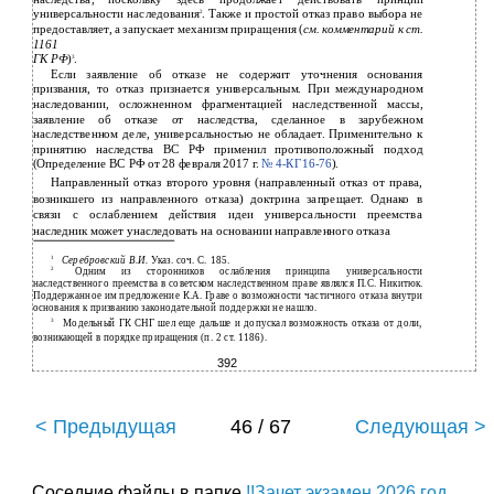
универсальности наследования
. Также и простой отказ право выбора не
2
предоставляет, а запускает механизм приращения (
см. комментарий к ст.
1161
ГК РФ
)
.
3
Если заявление об отказе не содержит уточнения основания
призвания, то отказ признается универсальным. При международном
наследовании, осложненном фрагментацией наследственной массы,
заявление об отказе от наследства, сделанное в зарубежном
наследственном деле, универсальностью не обладает. Применительно к
принятию наследства ВС РФ применил противоположный подход
(Определение ВС РФ от 28 февраля 2017 г.
№
4-КГ16-76
).
Направленный отказ второго уровня (направленный отказ от права,
возникшего из направленного отказа) доктрина запрещает. Однако в
связи с ослаблением действия идеи универсальности преемства
наследник может унаследовать на основании направленного отказа
1
Серебровский В.И.
Указ. соч. С. 185.
2
Одним из сторонников ослабления принципа универсальности
наследственного преемства в советском наследственном праве являлся П.С. Никитюк.
Поддержанное им предложение К.А. Граве о возможности частичного отказа внутри
основания к призванию законодательной поддержки не нашло.
3
Модельный ГК СНГ шел еще дальше и допускал возможность отказа от доли,
возникающей в порядке приращения (п. 2 ст. 1186).
392
< Предыдущая
46 / 67
Следующая >
Соседние файлы в папке
!!Зачет экзамен 2026 год