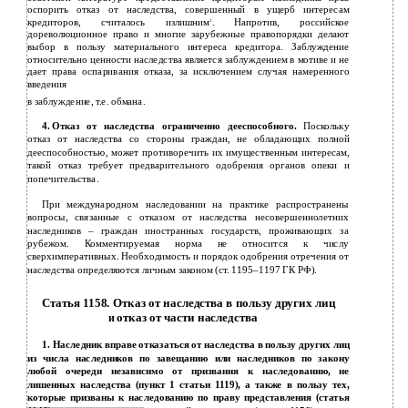
оспорить отказ от наследства, совершенный в ущерб интересам
кредиторов, считалось излишним
. Напротив, российское
1
дореволюционное право и многие зарубежные правопорядки делают
выбор в пользу материального интереса кредитора. Заблуждение
относительно ценности наследства является заблуждением в мотиве и не
дает права оспаривания отказа, за исключением случая намеренного
введения
в
заблуждение, т.е. обмана.
4.
Отказ от наследства ограниченно дееспособного.
Поскольку
отказ от наследства со стороны граждан, не обладающих полной
дееспособностью, может противоречить их имущественным интересам,
такой отказ требует предварительного одобрения органов опеки и
попечительства.
При международном наследовании на практике распространены
вопросы, связанные с отказом от наследства несовершеннолетних
наследников – граждан иностранных государств, проживающих за
рубежом. Комментируемая норма не относится к числу
сверхимперативных. Необходимость и порядок одобрения отречения от
наследства определяются личным законом (ст. 1195–1197 ГК РФ).
Статья 1158. Отказ от наследства в пользу других лиц
отказ от части наследства
и
1.
Наследник вправе отказаться от наследства в пользу других лиц
из числа наследников по завещанию или наследников по закону
любой очереди независимо от призвания к наследованию, не
лишенных наследства (пункт 1 статьи
1119), а также в пользу тех,
которые призваны к наследованию по праву представления (статья