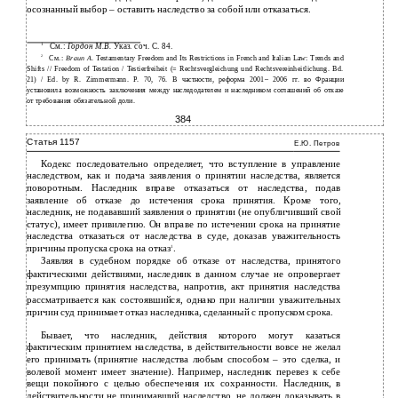
осознанный выбор – оставить наследство за собой или отказаться.
1
См.:
Гордон М.В.
Указ. соч. С. 84.
2
См.:
Braun А
. Testamentary Freedom and Its Restrictions in French and Italian Law: Trends and
Shifts // Freedom of Testation / Testierfreiheit (= Rechtsvergleichung und Rechtsvereinheitlichung. Bd.
21) / Ed. by R. Zimmermann. P. 70, 76. В частности, реформа 2001– 2006 гг. во Франции
установила возможность заключения между наследодателем и наследником соглашений об отказе
от требования обязательной доли.
384
Статья 1157
Е.Ю. Петров
Кодекс последовательно определяет, что вступление в управление
наследством, как и подача заявления о принятии наследства, является
поворотным. Наследник вправе отказаться от наследства, подав
заявление об отказе до истечения срока принятия. Кроме того,
наследник, не подававший заявления о принятии (не опубличивший свой
статус), имеет привилегию. Он вправе по истечении срока на принятие
наследства отказаться от наследства в суде, доказав уважительность
причины пропуска срока на отказ
.
1
Заявляя в судебном порядке об отказе от наследства, принятого
фактическими действиями, наследник в данном случае не опровергает
презумпцию принятия наследства, напротив, акт принятия наследства
рассматривается как состоявшийся, однако при наличии уважительных
причин суд принимает отказ наследника, сделанный с пропуском срока.
Бывает, что наследник, действия которого могут казаться
фактическим принятием наследства, в действительности вовсе не желал
его принимать (принятие наследства любым способом – это сделка, и
волевой момент имеет значение). Например, наследник перевез к себе
вещи покойного с целью обеспечения их сохранности. Наследник, в
действительности не принимавший наследство, не должен доказывать в