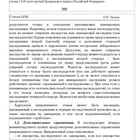
статью 1158 части третьей Гражданского кодекса Российской Федерации».
388
Статья 1158
Е.Ю. Петров
допускается только в отношении призываемых замещающих
наследников. Например, нельзя отказаться в пользу внука наследодателя,
если на момент открытия наследства жив замещаемый наследник (сын
наследодателя). Однако появление наследников по праву представления у
наследников второй (третьей) очереди и дополнение очередей
наследования привело к нарушению логики построения либерального
варианта направленного отказа. Допустим, на момент открытия
наследства по закону наследниками первой очереди являются родитель и
переживший супруг, а наследниками второй очереди – брат
наследодателя и племянница по праву представления (дочь ранее
умершей сестры наследодателя). Родитель наследодателя может
отказаться в пользу брата наследодателя (так как действует признак
«независимо от призвания к наследованию»), но не может отказаться в
пользу племянницы (так как для замещающего наследника должен
действовать признак «призываемый к наследованию»). При этом если у
племянницы есть потомок (внучатый племянник наследодателя), то отказ
в его пользу возможен, поскольку он является самостоятельным
наследником четвертой очереди. Количество необычных выводов можно
продолжить
.
1
Адресатом направленного отказа может быть наследник,
призываемый к наследованию в порядке наследственной трансмиссии, а
также наследник по завещанию, в том числе подназначенный, если
подназначение «сработало».
1.2. Дополнительные ограничения.
В последующих абзацах
комментируемого пункта предусмотрены дополнительные ограничения
направленного отказа. Направленный отказ невозможен:
–
от имущества, наследуемого по завещанию, если все имущество