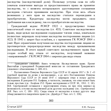
наследства (наследственной доли). Поскольку уступка сама по себе
означала извлечение выгоды из предоставленного права на принятие
наследства, то с момента нотариального удостоверения соглашения
наследник считался принявшим наследство. При этом весь объем
возникших у него прав на наследство считался перешедшим к
приобретателю. Кредиторы наследства могли предъявить свои
требования как к наследнику, так и к приобретателю наследства.
Гражданский кодекс РСФСР 1922 г. предусматривал только
классический отказ от наследства (ст. 433). Советское наследственное
право, видя целью наследования содержание членов семьи, изначально
полностью запрещало получение наследства посторонними лицами (ст.
422). В 1945 г. запрет был ослаблен, а с принятием ГК РСФСР 1964 г.
снят. Идее ограничения получения наследства посторонними лицами не
противоречило перераспределение наследства между призываемыми
наследниками. В итоге наукой советского наследственного права был
создан особый вид отказа от наследства, получивший название
«направленный»
. ГК РСФСР 1964 г. закрепил два вида отказа
2
1
Гражданское уложение. Книга четвертая: Наследственное право. Проект
Высочайше учрежденной Редакционной комиссии по составлению Гражданского
уложения с объяснениями. С. 409–415.
2
Постановление Пленума Верховного Суда СССР от 10 апреля 1957 г. № 2 «О
судебной практике по делам о наследовании», а до него Постановление Пленума
Верховного Суда СССР от 20 июня 1947 г. запрещали отказ в пользу других
наследников. В доктрине Р.О. Халфина, в частности, указывала, что отказ может быть
только простым (см.:
Халфина Р.О.
Право наследования в СССР. М., 1951. С. 58).
В.И. Серебровский соглашался с недопущением отказа, но при этом намекал на
возможность уступки наследственной доли другому наследнику (см.:
Серебровский
В.И.
Указ. соч. С. 180– 181). Следы отказа от наследства в пользу другого лица
обнаруживаются в пандектном праве (см.:
Дернбург Г.
Указ. соч. С. 336).
383
Статья 1157
Е.Ю. Петров