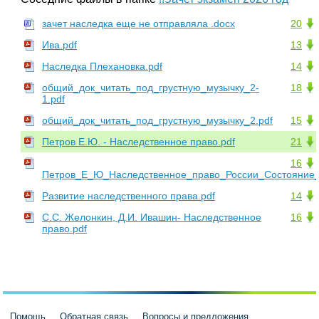
зачет наследка еще не отправляла .docx
20
Ива.pdf
13
Наследка Плехановка.pdf
14
общий_док_читать_под_грустную_музычку_2-
18
1.pdf
общий_док_читать_под_грустную_музычку_2.pdf
15
Петров Е.Ю. - Наследственное право.pdf
21
16
Петров_Е_Ю_Наследственное_право_России_Состояние_и
Развитие наследственного права.pdf
14
С.С. Желонкин, Д.И. Ивашин- Наследственное
16
право.pdf
Помощь
Обратная связь
Вопросы и предложения