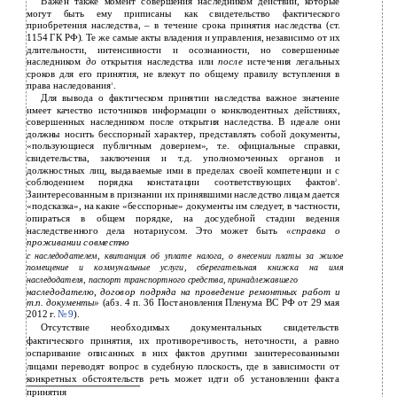
Важен также момент совершения наследником действий, которые
могут быть ему приписаны как свидетельство фактического
приобретения наследства, – в течение срока принятия наследства (ст.
1154 ГК РФ). Те же самые акты владения и управления, независимо от их
длительности, интенсивности и осознанности, но совершенные
наследником
до
открытия наследства или
после
истечения легальных
сроков для его принятия, не влекут по общему правилу вступления в
права наследования
.
1
Для вывода о фактическом принятии наследства важное значение
имеет качество источников информации о конклюдентных действиях,
совершенных наследником после открытия наследства. В идеале они
должны носить бесспорный характер, представлять собой документы,
«пользующиеся публичным доверием», т.е. официальные справки,
свидетельства, заключения и т.д. уполномоченных органов и
должностных лиц, выдаваемые ими в пределах своей компетенции и с
соблюдением порядка констатации соответствующих фактов
.
2
Заинтересованным в признании их принявшими наследство лицам дается
«подсказка», на какие «бесспорные» документы им следует, в частности,
опираться в общем порядке, на досудебной стадии ведения
наследственного дела нотариусом. Это может быть
«справка о
проживании совместно
с наследодателем, квитанция об уплате налога, о внесении платы за жилое
помещение и коммунальные услуги, сберегательная книжка на имя
наследодателя, паспорт транспортного средства, принадлежавшего
наследодателю, договор подряда на проведение ремонтных работ и
т.п. документы»
(абз. 4 п. 36 Постановления Пленума ВС РФ от 29 мая
2012 г.
№ 9
).
Отсутствие необходимых документальных свидетельств
фактического принятия, их противоречивость, неточности, а равно
оспаривание описанных в них фактов другими заинтересованными
лицами переводят вопрос в судебную плоскость, где в зависимости от
конкретных обстоятельств речь может идти об установлении факта
принятия