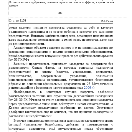
Но тогда это не «одобрение», лишенное правового смысла и эффекта, а принятие как
таковое.
349
Статья 1153
И.Г. Ренц
семьи является принятие наследства родителем за себя в качестве
ординарного наследника и за своего ребенка в качестве его законного
представителя. Никакого конфликта интересов, делающего невозможным
такое параллельное волеизъявление,
a priori
здесь не имеется, даже при
их разнонаправленности.
Аналогичным образом решается вопрос и о принятии наследства по
завещанию организациями и иными корпоративными образованиями,
приобретающими соответствующие права через действия своих органов
(ст. 53 ГК РФ).
Законный представитель принимает наследство за доверителя без
доверенности. Однако факты, на которых основаны полномочия
представителей по закону (родство, усыновление, опекунство,
попечительство, доверительное управление, полномочия
исполнительного органа организации), устанавливаются бесспорным
образом на основании официальных документов (п. 25 Методических
рекомендаций по оформлению наследственных прав
2006 г.
).
Необходимость в некоторых случаях получать одобрение
волеизъявления частично или ограниченно дееспособных наследников
(ст. 26, 30 ГК РФ) вряд ли стоит рассматривать как «принятие наследства
через представителя»: такие лица действуют в целом самостоятельно, а
Кодекс допускает последующее одобрение их сделок. Отсутствие
одобрения как такового еще не означает, что акт принятия наследства не
состоялся или недействителен.
В случае ненадлежащего исполнения законным представителем своих
функций (длительное бездействие, действия в противоречии с
интересами доверителя,
etc.
) имущественные права объективно