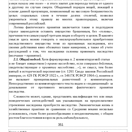
и
внук пахали это поле»
– и этого хватит для перехода титула от одного
к другому по случаю смерти. Обыденный порядок вещей, лежащий в
основе данной презумпции, помноженный на массовую безграмотность
целых социальных слоев в течение долгих столетий, позволил
укорениться этому правилу во многих правопорядках, включая
современный российский.
Логика фактического принятия заключается также в подспудном
страхе законодателя оставить имущество брошенным, без «головы»,
причинив тем самым ущерб третьим лицам и обороту в целом. В какомто
смысле здесь можно говорить о
квазипринудительном
приобретении
наследственного имущества теми из призванных наследников, кто
своими действиями явно обозначил такие намерения, а также об учете
рассуждений о том, что наследники склонны принимать наследство
(молчание = принятие).
2.1.
Общий подход.
Хотя формулировка п. 2 комментируемой статьи
и
не блещет изяществом («
принял наследство
, если совершил
действия
,
свидетельствующие
о принятии наследства
…»), ее смысл, тем более
взятый в исторической перспективе (ст. 1261 Свода законов Российской
империи, ст. 429 ГК РСФСР 1922 г., ст. 546 ГК РСФСР 1964 г.), понятен и
не вызывает принципиальных разночтений у комментаторов.
Непосредственно из комментируемого текста виден и «подвешенный» за
доказывание от противного механизм фактического принятия
наследства.
Сложности может, однако, представлять квалификация тех или иных
поведенческих актов-действий как указывающих на предполагаемое
стремление наследника приобрести наследство. Экономическая жизнь и
хозяйственные практики по сравнению со Средними веками несколько
усложнились, стали более разнообразными и неоднозначными; с общим
ростом благосостояния возросла роль
индивидуального
,
351