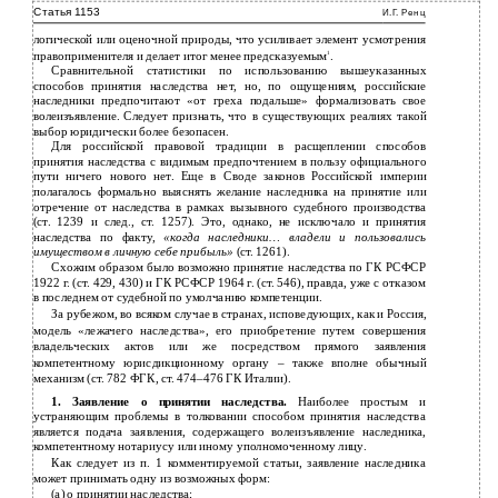
Статья 1153
И.Г. Ренц
логической или оценочной природы, что усиливает элемент усмотрения
правоприменителя и делает итог менее предсказуемым
.
1
Сравнительной статистики по использованию вышеуказанных
способов принятия наследства нет, но, по ощущениям, российские
наследники предпочитают «от греха подальше» формализовать свое
волеизъявление. Следует признать, что в существующих реалиях такой
выбор юридически более безопасен.
Для российской правовой традиции в расщеплении способов
принятия наследства с видимым предпочтением в пользу официального
пути ничего нового нет. Еще в Своде законов Российской империи
полагалось формально выяснять желание наследника на принятие или
отречение от наследства в рамках вызывного судебного производства
(ст. 1239 и след., ст. 1257). Это, однако, не исключало и принятия
наследства по факту,
«когда наследники… владели и пользовались
имуществом в личную себе прибыль»
(ст. 1261).
Схожим образом было возможно принятие наследства по ГК РСФСР
1922 г. (ст. 429, 430) и ГК РСФСР 1964 г. (ст. 546), правда, уже с отказом
в последнем от судебной по умолчанию компетенции.
За рубежом, во всяком случае в странах, исповедующих, как и Россия,
модель «лежачего наследства», его приобретение путем совершения
владельческих актов или же посредством прямого заявления
компетентному юрисдикционному органу – также вполне обычный
механизм (ст. 782 ФГК, ст. 474–476 ГК Италии).
1. Заявление о принятии наследства.
Наиболее простым и
устраняющим проблемы в толковании способом принятия наследства
является подача заявления, содержащего волеизъявление наследника,
компетентному нотариусу или иному уполномоченному лицу.
Как следует из п. 1 комментируемой статьи, заявление наследника
может принимать одну из возможных форм:
(а) о принятии наследства;