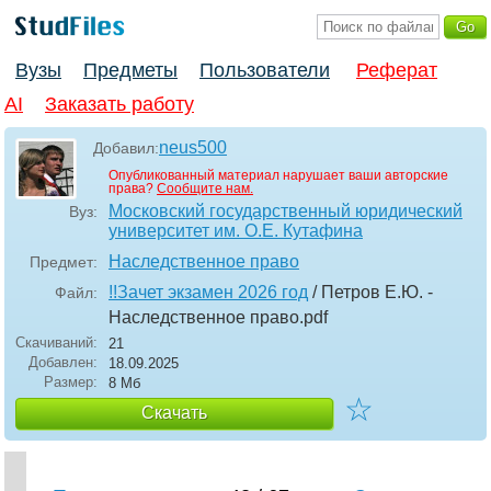
Вузы
Предметы
Пользователи
Реферат
AI
Заказать работу
neus500
Добавил:
Опубликованный материал нарушает ваши авторские
права?
Сообщите нам.
Московский государственный юридический
Вуз:
университет им. О.Е. Кутафина
Наследственное право
Предмет:
!!Зачет экзамен 2026 год
/ Петров Е.Ю. -
Файл:
Наследственное право
.pdf
Скачиваний:
21
Добавлен:
18.09.2025
Размер:
8 Мб
☆
Скачать