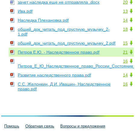
зачет наследка еще не отправляла .docx
20
Ива.pdf
13
Наследка Плехановка.pdf
14
общий_док_читать_под_грустную_музычку_2-
18
1.pdf
общий_док_читать_под_грустную_музычку_2.pdf
15
Петров Е.Ю. - Наследственное право.pdf
21
16
Петров_Е_Ю_Наследственное_право_России_Состояние_и
Развитие наследственного права.pdf
14
С.С. Желонкин, Д.И. Ивашин- Наследственное
16
право.pdf
Помощь
Обратная связь
Вопросы и предложения