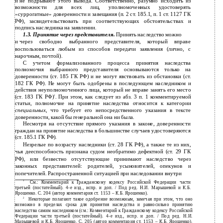
и
не подрывают этого вывода. Соответственно, разумно исходить из
возможности для всех лиц, уполномоченных удостоверять
«суррогатные» доверенности и завещания (п. 2 ст. 185.1, п. 1 ст. 1127 ГК
РФ), засвидетельствовать при соответствующих обстоятельствах и
подпись наследника на заявлении.
1.3.
Принятие через представителя.
Принять наследство можно
и
через свободно выбранного представителя, который вправе
воспользоваться любым из способов передачи заявления (лично, с
нарочным, почтой).
С учетом формализованного процесса принятия наследства
полномочия выбранного представителя основываются только на
доверенности (ст. 185 ГК РФ) и не могут явствовать из обстановки (ст.
182 ГК РФ). Не могут быть одобрены в последующем наследником и
действия неуполномоченного лица, который не вправе занять его место
(ст. 183 ГК РФ)
. При этом, как следует из абз. 3 п. 1 комментируемой
2
статьи, полномочие на принятие наследства относится к категории
специальных
, что требует его непосредственного указания в тексте
доверенности, какой бы генеральной она ни была.
Несмотря на отсутствие прямого указания в законе, доверенности
граждан на принятие наследства в большинстве случаев удостоверяются
(ст. 185.1 ГК РФ).
Незрелые по возрасту наследники (ст. 28 ГК РФ), а также те из них,
чья дееспособность признана судом необратимо дефектной (ст. 29 ГК
РФ), или безвестно отсутствующие принимают наследство через
законных представителей: родителей, усыновителей, опекунов и
попечителей. Распространенной ситуацией при наследовании внутри
1
См.: Комментарий к Гражданскому кодексу Российской Федерации части
третьей (постатейный). 4-е изд., испр. и доп. / Под ред. Н.И. Марышевой и К.Б.
Ярошенко. С. 204 (автор комментария ст. 1153 – К.Б. Ярошенко).
2
Некоторые полагают такое одобрение возможным, замечая при этом, что оно
возможно в пределах срока для принятия наследства и равносильно принятию
наследства самим наследником (см.: Комментарий к Гражданскому кодексу Российской
Федерации части третьей (постатейный). 4-е изд., испр. и доп. / Под ред. Н.И.
Марышевой и К.Б. Ярошенко. С. 205 (автор комментария ст. 1153 – К.Б. Ярошенко).