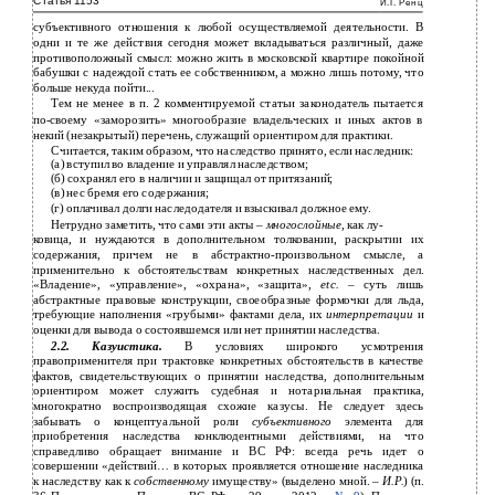
Статья 1153
И.Г. Ренц
субъективного отношения к любой осуществляемой деятельности. В
одни и те же действия сегодня может вкладываться различный, даже
противоположный смысл: можно жить в московской квартире покойной
бабушки с надеждой стать ее собственником, а можно лишь потому, что
больше некуда пойти...
Тем не менее в п. 2 комментируемой статьи законодатель пытается
по-своему «заморозить» многообразие владельческих и иных актов в
некий (незакрытый) перечень, служащий ориентиром для практики.
Считается, таким образом, что наследство принято, если наследник:
(а) вступил во владение и управлял наследством;
(б) сохранял его в наличии и защищал от притязаний;
(в) нес бремя его содержания;
(г) оплачивал долги наследодателя и взыскивал должное ему.
Нетрудно заметить, что сами эти акты –
многослойные
, как лу-
ковица, и нуждаются в дополнительном толковании, раскрытии их
содержания, причем не в абстрактно-произвольном смысле, а
применительно к обстоятельствам конкретных наследственных дел.
«Владение», «управление», «охрана», «защита»,
etc.
– суть лишь
абстрактные правовые конструкции, своеобразные формочки для льда,
требующие наполнения «грубыми» фактами дела, их
интерпретации
и
оценки для вывода о состоявшемся или нет принятии наследства.
2.2. Казуистика.
В условиях широкого усмотрения
правоприменителя при трактовке конкретных обстоятельств в качестве
фактов, свидетельствующих о принятии наследства, дополнительным
ориентиром может служить судебная и нотариальная практика,
многократно воспроизводящая схожие казусы. Не следует здесь
забывать о концептуальной роли
субъективного
элемента для
приобретения наследства конклюдентными действиями, на что
справедливо обращает внимание и ВС РФ: всегда речь идет о
совершении «действий… в которых проявляется отношение наследника
к наследству как к
собственному
имуществу» (выделено мной. –
И.Р.
) (п.