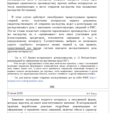
(принцип единичности производства), причем
любым
нотариусом из
числа практикующих в месте открытия наследства (так называемое
наследство без границ).
В этом случае действует своеобразное процессуальное правило
«первой ночи»: получение нотариусом первого документа,
свидетельствующего об открытии наследства, ведет к регистрации им
наследственного дела с внесением соответствующих сведений в ЕИС
.
1
Это не только исключает открытие параллельного производства к тому
же наследству, но и «привязывает» всех иных участников дела
(сонаследников, кредиторов, исполнителя завещания и т.д.) к
определенному нотариусу. Соответственно, выбрать из нескольких
одного «удобного» нотариуса
можно первый и, как правило,
2
единственный раз (кроме случаев передачи наследственного дела
другому нотариусу)
.
3
1
См. п. 117 Правил нотариального делопроизводства, п. 12 Методических
рекомендаций по оформлению наследственных прав 2007 г.
2
Речь не идет о коррупционных и (или) иных нелегальных практиках, а лишь о полноценной
реализации механизмов фидуциарного взаимодействия между нотариусом и обращающимися к
нему лицами. Кроме того, в расчет могут приниматься специальная компетенция нотариуса по
ведению сложных наследственных дел (крупных, особо конфликтных, трансграничных и других
нетипичных), его территориальная близость, качество «семейного» и другие неправовые мотивы.
3
См. для поиска сервис открытых наследственных дел на сайте ФНП:
https://
notariat.ru/ru-ru/help/probate-cases/
.
346
Статья 1153
И.Г. Ренц
Заявление наследника подается нотариусу в письменной форме,
которая, впрочем, не имеет конститутивного значения
. В нотариальной
1
практике выработаны довольно подробные рекомендации по
оформлению и принятию таких заявлений, включая объем и характер