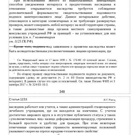
При использовании любого из вышеуказанных замещающих
способов уведомления нотариуса о предпочтениях наследника в
отношении открывшегося наследства требуется соблюдение
дополнительной формальности: свидетельствование подлинности
подписи заинтересованного лица
. Данное нотариальное действие,
2
относящееся к категории элементарных и не требующее развернутых
проверок, может совершить
любой
нотариус на всей территории страны,
а также должностные лица органов местного самоуправления и
консульских учреждений РФ за границей – на установленных для них
условиях (
см. п. 7 комментария
ст. 1125 ГК РФ
).
Кроме того, подпись под заявлением о принятии наследства может
быть засвидетельствована уполномоченными лицами организации, где
1
См. Федеральный закон от 17 июля 1999 г. № 176-ФЗ «О почтовой связи». Сложно,
однако, представить, чтобы нотариус стал контролировать операторов почтовой связи: это никому
не нужно, а любые самые «страшные» пороки субъекта или процедуры пересылки никак не влияют
на действительность пересылаемых волеизъявлений.
2
По общему правилу свидетельствование подлинности подписи на документе,
содержащем сделку, не допускается (ч. 2 ст. 80 Основ законодательства РФ о
нотариате). В данном случае это одно из исключений. См. также Письмо ФНП от 3
октября 2017 г. № 324/03-16-3.
348
Статья 1153
И.Г. Ренц
наследник работает или учится, а также администрацией стационарного
лечебного учреждения, где он находится на излечении. С учетом
достаточно широкого круга и в отсутствие публичного статуса у таких
«уполномоченных лиц» налицо деформализация процедур, стремление к
большей простоте и удобству для граждан. При этом некоторые
отмеченные специалистами странности комментируемых положений
указывают скорее на огрехи юридико-технического свойства
1