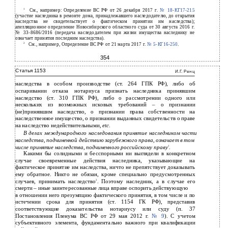
1
См., например: Определение ВС РФ от 26 декабря 2017 г.
№
18-КГ17-215
(участие наследника в ремонте дома, принадлежавшего наследодателю, до открытия
наследства не свидетельствует о фактическом принятии им наследства);
апелляционное определение Новосибирского областного суда от 30 августа 2016 г.
№ 33-8686/2016 (передача наследодателем при жизни имущества наследнику не
означает принятия последним наследства).
2
См., например, Определение ВС РФ от 21 марта 2017 г.
№
5-КГ16-250
.
354
Статья 1153
И.Г. Ренц
наследства в особом производстве (ст. 264 ГПК РФ), либо об
оспаривании отказа нотариуса признать наследника принявшим
наследство (ст. 310 ГПК РФ), либо о рассмотрении одного или
нескольких из возможных исковых требований – о признании
(не)принявшим наследство, о признании права собственности на
наследственное имущество, о признании выданных свидетельств о праве
на наследство недействительными,
etc
.
В делах международного наследования принятие наследником части
наследства, подчиненной действию зарубежного права, означает в том
числе принятие наследства, подчиненного российскому праву
.
1
Какими бы солидными и бесспорными ни выглядели в конкретном
случае своевременные действия наследника, указывающие на
фактическое принятие им наследства, ничто не препятствует доказывать
ему обратное. Никто не обязан, кроме специально предусмотренных
случаев, принимать наследство
. Поэтому наследник, а в случае его
2
смерти – иные заинтересованные лица вправе оспорить действующую
в
отношении него презумпцию фактического принятия, в том числе и по
истечении срока для принятия (ст. 1154 ГК РФ), представив
соответствующие доказательства нотариусу или суду (п. 37
Постановления Пленума ВС РФ от 29 мая 2012 г.
№ 9
). С учетом
субъективного элемента, фундаментально важного при квалификации