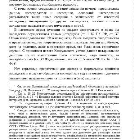
разъяснений, предоставляемых нотариусом заинтересованному лицу; и
поэтому формальные ошибки здесь редкость
.
2
С точки зрения содержания в таком заявлении помимо персональных
данных наследодателя и наследника, оснований наследования
указываются также иные сведения в зависимости от известной
наследнику информации (о других наследниках, составе и месте
нахождения наследственного имущества и проч.).
В настоящее время функции по выдаче свидетельств о праве на
наследство осуществляют только нотариусы (ст. 1162 ГК РФ, ст. 37
Основ законодательства РФ о нотариате). Ранее выдавать свидетельства
о праве на наследство теоретически могли и консулы России за рубежом,
хотя на практике, даже в советское время, это были лишь единичные
случаи
. С принятием нового Консульского устава данное нотариальное
3
действие из их компетенции было исключено, надо полагать, за
ненадобностью (ст. 39 Федерального закона от 5 июля 2010 г. № 154-
ФЗ)
.
4
Нет серьезных препятствий для вывода о формальном принятии
наследства и в случае обращения наследника в суд с исковыми и другими
заявлениями, направленными на признание и (или) защиту их
1
См.
contra
: Комментарий законодательства Российской Федерации о нотариате /
Под ред. Д.Я. Малешина. С. 321 (автор комментария к статье – Н.Ю. Рассказова).
2
См. п. 20–22 Методических рекомендаций по оформлению наследственных
прав 2006 г., п. 38–46 Порядка ведения реестров Единой информационной системы
нотариата (утв. Приказом Минюста России от 17 июня 2014 г. № 129).
3
См. отдельные примеры:
Рубанов А.А.
Наследование в международном
частном праве. Отношения СССР с капиталистическими странами. С. 89 и след.
4
Следует также учитывать, что непосредственный объем полномочий консулов,
в
том числе в наследственных делах, больше зависит от положений соответствующих
международных договоров, чем от внутреннего законодательства. Например, если консульские
соглашения с Великобританией (п. 2(b) ст. 34 Консульской конвенции между СССР и
Великобританией от 2 декабря 1965 г.) или США (п. 2(b) ст. 10 Консульской конвенции между
СССР и США от 1 июня 1964 г.) говорят о возможности для консула при определенных условиях
распоряжаться ex officio
имуществом, оставшимся после смерти граждан представляемого
государства в стране пребывания, то этого одного уже достаточно для реализации данных
полномочий с соблюдением правил и ограничений, установленных во внутреннем законодательстве
иностранного государства. Другое дело, что практическое использование таких полномочий