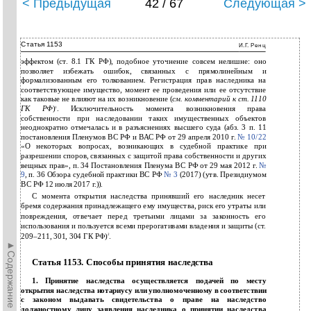
< Предыдущая
42 / 67
Следующая >
Статья 1153
И.Г. Ренц
эффектом (ст. 8.1 ГК РФ), подобное уточнение совсем нелишне: оно
позволяет избежать ошибок, связанных с прямолинейным и
формализованным его толкованием. Регистрация прав наследника на
соответствующее имущество, момент ее проведения или ее отсутствие
как таковые не влияют на их возникновение (
см. комментарий к ст.
1110
ГК РФ
)
. Исключительность момента возникновения права
1
собственности при наследовании таких имущественных объектов
неоднократно отмечалась и в разъяснениях высшего суда (абз. 3 п. 11
постановления Пленумов ВС РФ и ВАС РФ от 29 апреля 2010 г.
№
10/22
«О некоторых вопросах, возникающих в судебной практике при
разрешении споров, связанных с защитой права собственности и других
вещных прав», п. 34 Постановления Пленума ВС РФ от 29 мая 2012 г.
№
9
, п. 36 Обзора судебной практики ВС РФ
№ 3
(2017) (утв. Президиумом
ВС РФ 12 июля 2017 г.)).
С момента открытия наследства принявший его наследник несет
бремя содержания принадлежащего ему имущества, риск его утраты или
повреждения, отвечает перед третьими лицами за законность его
использования и пользуется всеми прерогативами владения и защиты (ст.
209–211, 301, 304 ГК РФ)
.
2
►Содержание►
Статья 1153. Способы принятия наследства
1. Принятие наследства осуществляется подачей по месту
открытия наследства нотариусу или уполномоченному в соответствии
с законом выдавать свидетельства о праве на наследство
должностному лицу заявления наследника о принятии наследства