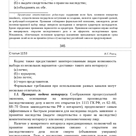
(б) о выдаче свидетельства о праве на наследство;
(в) объединять их обе.
1
Примечание ответственного редактора:
выражение воли быть хозяином имущества
покойного, осуществляемое посредством вступления во владение, является односторонней сделкой,
не требующей восприятия. Признавая соблюдение формальностей излишним, законодатель делает
политико-правовой выбор между интересом наследников и интересом кредиторов наследодателя.
Бремя определения преемников переносится на кредиторов. Принявшие наследники вправе вообще
не инициировать открытие наследственного дела и не оформлять наследственные права.
Механизмов, облегчающих положение кредитора (назначение призываемым наследникам срока
доведения своей воли на принятие (отказ от) наследства) российский закон не предусматривает.
345
Статья 1153
И.Г. Ренц
Кодекс также предоставляет заинтересованным лицам возможность
выбора из нескольких вариантов «доставки» такого акта нотариусу:
(а) лично;
(б) с курьером;
(в) по почте;
(г) через представителя.
Формальные требования при использовании разных каналов могут
несколько отличаться.
1.1. Принцип: подача нотариусу.
Соображения процессуальной
экономии, основанные на концентрации производства по
наследственному делу в месте его открытия (ст.
1115
ГК РФ, ст.
62–66,
68–70
Основ законодательства РФ о нотариате), предполагают самым
эффективным и быстрым решением для наследника подать заявление о
принятии наследства (выдаче свидетельства о праве на наследство)
компетентному нотариусу или иному уполномоченному лицу.
Наличие у конкретного нотариуса юрисдикционных полномочий на
принятие заявлений наследников связано с открытием им
наследственного дела после смерти (объявления умершим)
наследодателя. Дело к наследству умершего заводится только одно