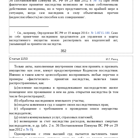
36 Постановления Пленума ВС РФ от 29 мая 2012 г.
№ 9
). При этом
фактическое принятие наследства возможно не только
собственными
действиями наследника, но и через представителя, по крайней мере в
ситуации, когда сам наследник в силу объективных причин
(недееспособность) не способен к их совершению
.
1
1
См., например, Определение ВС РФ от 19 января 2016 г.
№
5-КГ15-180
. Само
по себе привлечение наследником представителя для управления и защиты
наследственного имущества можно рассматривать как владельческий акт,
указывающий на принятие им наследства.
352
Статья 1153
И.Г. Ренц
Только акты, наполненные внутренним смыслом принять и признать
имущество
как свое
, влекут предусмотренные Кодексом последствия.
Именно в таком ключе целесообразно воспринимать любые перечни и
примеры «фактического» принятия наследства, включая такие
распространенные, как:
(а)
вселение наследника в принадлежавшее наследодателю жилое
помещение или проживание в нем на день открытия наследства (в том
числе без регистрации)
;
1
(б) обработка наследником земельного участка;
(в) подача заявления в суд о защите своих наследственных прав;
(г) обращение с требованием о проведении описи имущества
наследодателя;
(д) оплата коммунальных услуг, страховых платежей;
(е) возмещение за счет наследства расходов, вызванных смертью
наследодателя, и др. (абз. 2 п. 36 Постановления Пленума ВС РФ от 29
мая 2012 г.
№ 9
).
Одновременно с этим высший суд пытается вычленить такие