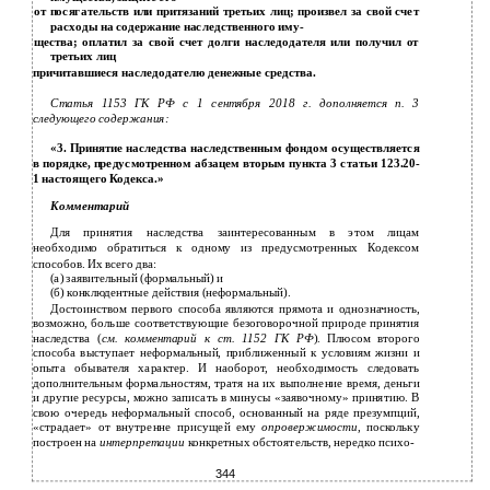
от посягательств или притязаний третьих лиц; произвел за свой счет
расходы на содержание наследственного иму-
щества; оплатил за свой счет долги наследодателя или получил от
третьих лиц
причитавшиеся наследодателю денежные средства.
Статья 1153 ГК РФ с 1 сентября 2018 г. дополняется п. 3
следующего содержания:
«3. Принятие наследства наследственным фондом осуществляется
в порядке, предусмотренном абзацем вторым пункта 3 статьи 123.20-
1 настоящего Кодекса.»
Комментарий
Для принятия наследства заинтересованным в этом лицам
необходимо обратиться к одному из предусмотренных Кодексом
способов. Их всего два:
(а) заявительный (формальный) и
(б) конклюдентные действия (неформальный).
Достоинством первого способа являются прямота и однозначность,
возможно, больше соответствующие безоговорочной природе принятия
наследства (
см. комментарий к ст.
1152
ГК РФ
). Плюсом второго
способа выступает неформальный, приближенный к условиям жизни и
опыта обывателя характер. И наоборот, необходимость следовать
дополнительным формальностям, тратя на их выполнение время, деньги
и другие ресурсы, можно записать в минусы «заявочному» принятию. В
свою очередь неформальный способ, основанный на ряде презумпций,
«страдает» от внутренне присущей ему
опровержимости
, поскольку
построен на
интерпретации
конкретных обстоятельств, нередко психо-
344