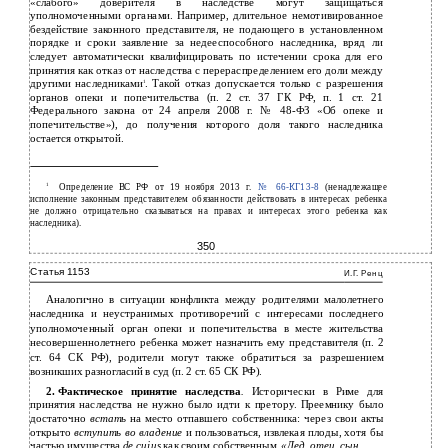
«слабого» доверителя в наследстве могут защищаться
уполномоченными органами. Например, длительное немотивированное
бездействие законного представителя, не подающего в установленном
порядке и сроки заявление за недееспособного наследника, вряд ли
следует автоматически квалифицировать по истечении срока для его
принятия как отказ от наследства с перераспределением его доли между
другими наследниками
. Такой отказ допускается только с разрешения
1
органов опеки и попечительства (п. 2 ст. 37 ГК РФ, п. 1 ст. 21
Федерального закона от 24 апреля 2008 г. № 48-ФЗ «Об опеке и
попечительстве»), до получения которого доля такого наследника
остается открытой.
1
Определение ВС РФ от 19 ноября 2013 г.
№
66-КГ13-8
(ненадлежащее
исполнение законным представителем обязанности действовать в интересах ребенка
не должно отрицательно сказываться на правах и интересах этого ребенка как
наследника).
350
Статья 1153
И.Г. Ренц
Аналогично в ситуации конфликта между родителями малолетнего
наследника и неустранимых противоречий с интересами последнего
уполномоченный орган опеки и попечительства в месте жительства
несовершеннолетнего ребенка может назначить ему представителя (п. 2
ст. 64 СК РФ), родители могут также обратиться за разрешением
возникших разногласий в суд (п. 2 ст. 65 СК РФ).
2.
Фактическое принятие наследства
.
Исторически в Риме для
принятия наследства не нужно было идти к претору. Преемнику было
достаточно
встать
на место отпавшего собственника: через свои акты
открыто
вступить во владение
и пользоваться, извлекая плоды, хотя бы
частью имущества
de cujus
как своим собственным.
«Дед, отец, сын