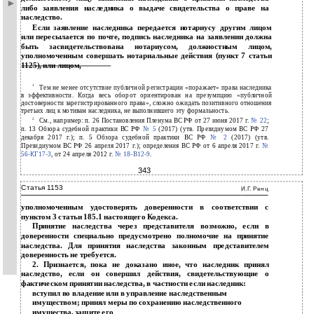
либо заявления наследника о выдаче свидетельства о праве на
наследство.
Если заявление наследника передается нотариусу другим лицом
или пересылается по почте, подпись наследника на заявлении должна
быть засвидетельствована нотариусом, должностным лицом,
уполномоченным совершать нотариальные действия (пункт 7 статьи
1125), или лицом,
1
Тем не менее отсутствие публичной регистрации «поражает» права наследника
в эффективности. Когда весь оборот ориентирован на презумпцию «публичной
достоверности зарегистрированного права», сложно ожидать позитивного отношения
третьих лиц к мотивам наследника, не выполнившего эту формальность.
2
См., например: п. 26 Постановления Пленума ВС РФ от 27 июня 2017 г.
№ 22
;
п. 13 Обзора судебной практики ВС РФ
№ 5
(2017) (утв. Президиумом ВС РФ 27
декабря 2017 г.); п. 5 Обзора судебной практики ВС РФ
№ 2
(2017) (утв.
Президиумом ВС РФ 26 апреля 2017 г.); определения ВС РФ от 6 апреля 2017 г.
№
56-КГ17-3
, от 24 апреля 2012 г.
№
18-В12-9
.
343
Статья 1153
И.Г. Ренц
уполномоченным удостоверять доверенности в соответствии с
пунктом 3 статьи 185.1 настоящего Кодекса.
Принятие наследства через представителя возможно, если в
доверенности специально предусмотрено полномочие на принятие
наследства. Для принятия наследства законным представителем
доверенность не требуется.
2. Признается, пока не доказано иное, что наследник принял
наследство, если он совершил действия, свидетельствующие о
фактическом принятии наследства, в частности если наследник:
вступил во владение или в управление наследственным
имуществом; принял меры по сохранению наследственного
имущества, защите его