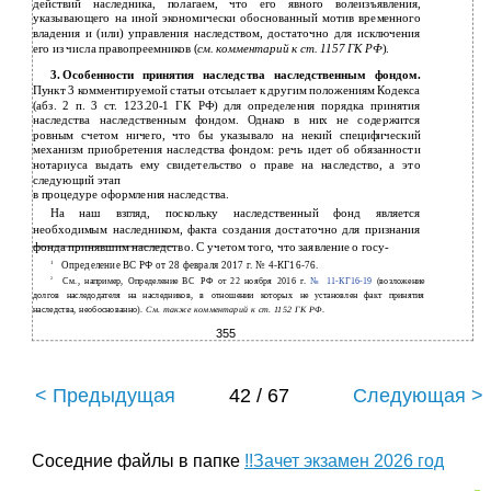
действий наследника, полагаем, что его явного волеизъявления,
указывающего на иной экономически обоснованный мотив временного
владения и (или) управления наследством, достаточно для исключения
его из числа правопреемников (
см. комментарий к ст.
1157
ГК РФ
).
3.
Особенности принятия наследства наследственным фондом.
Пункт 3 комментируемой статьи отсылает к другим положениям Кодекса
(абз. 2 п. 3 ст.
123.20-1
ГК РФ) для определения порядка принятия
наследства наследственным фондом. Однако в них не содержится
ровным счетом ничего, что бы указывало на некий специфический
механизм приобретения наследства фондом: речь идет об обязанности
нотариуса выдать ему свидетельство о праве на наследство, а это
следующий этап
в
процедуре оформления наследства.
На наш взгляд, поскольку наследственный фонд является
необходимым наследником, факта создания достаточно для признания
фонда принявшим наследство. С учетом того, что заявление о госу-
1
Определение ВС РФ от 28 февраля 2017 г. № 4-КГ16-76.
2
См., например, Определение ВС РФ от 22 ноября 2016 г.
№
11-КГ16-19
(возложение
долгов наследодателя на наследников, в отношении которых не установлен факт принятия
наследства, необоснованно).
См. также комментарий к ст. 1152 ГК РФ
.
355
< Предыдущая
42 / 67
Следующая >
Соседние файлы в папке
!!Зачет экзамен 2026 год