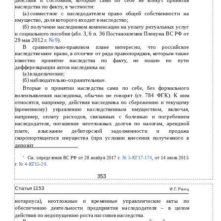
действия и состояния, которые сами по себе не влекут принятия
наследства по факту, в частности:
(а)
совместное с наследодателем право общей собственности на
имущество, доля которого входит в наследство;
(б) получение наследником компенсации на уплату ритуальных услуг
и социального пособия (абз. 3, 6 п. 36 Постановления Пленума ВС РФ от
29 мая 2012 г.
№ 9
).
В сравнительно-правовом плане интересно, что российское
наследственное право, в отличие от ряда правопорядков, которым также
известно принятие наследства по факту, не пошло по пути
дифференциации актов наследника на:
(а)
владельческие;
(б) наблюдательно-охранительные.
Вторые о принятии наследства сами по себе, без формального
волеизъявления наследника, обычно не говорят (ст. 784 ФГК). К ним
относятся, например, действия наследника по сбережению и текущему
(временному) управлению наследственным имуществом, включая,
например, оплату расходов, связанных с болезнью и погребением
наследодателя, погашение неотложных долгов по налогам, арендной
плате, взыскание дебиторской задолженности и продажа
скоропортящегося имущества (при условии внесения полученного в
депозит
1
См. определения ВС РФ от 28 ноября 2017 г.
№
5-КГ17-174
, от 14 июля 2015
г.
№
4-КГ15-20
.
353
Статья 1153
И.Г. Ренц
нотариуса), неотложные и временные управленческие акты по
обеспечению деятельности предприятия наследодателя – в целом
действия по недопущению роста пассивов наследства.