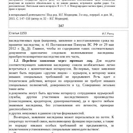
консулами не является обязательным и, по нашим данным, встречается крайне редко. См.
дополнительно: Настольная книга нотариуса: В 4 т. Т. 4: Международное частное право, уголовное
право и процесс
в
нотариальной деятельности / Под ред. И.Г. Медведева.
3-е изд., перераб. и доп. М.,
2015. С. 147–150 (автор гл. 32 – И.Г. Медведев).
347
Статья 1153
И.Г. Ренц
наследственных прав (например, заявление о восстановлении срока на
принятие наследства; п. 41 Постановления Пленума ВС РФ от 29 мая
2012 г.
№ 9
). Главное, чтобы из содержания таких состязательных
документов однозначно следовало волеизъявление наследника
приобрести конкретное наследство или его часть.
1.2. Передача заявления через третьих лиц.
Для подачи
соответствующего заявления наследнику совсем необязательно лично
встречаться с компетентным нотариусом.
Во-первых,
такое заявление
может быть передано «другим лицом» – курьером, к которому закон
никаких специальных требований не предъявляет. Речь идет о
техническом действии, которое по определению не требует никаких
специальных полномочий, доверенности и т.д. Совершенно легально
такие акты
и
документы могут быть вручены нотариусу сотрудником курьерской
службы, другим участником наследственного производства
(сонаследником, кредитором, душеприказчиком), да и просто любым
знакомым наследника, без установления его личности, проверки
дееспособности
и
других ненужных в данном случае формальностей.
Во-вторых, заявление наследника может пересылаться по почте. К
оператору почтовой связи, выполняющему функцию пересылки, а также
ее порядку никаких особых требований не предъявляется, за
исключением установленных специальным законодательством
.
1