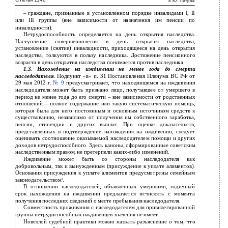
Статья 1148
Е.Ю. Петров
–
граждане, признанные в установленном порядке инвалидами I, II
или III группы (вне зависимости от назначения им пенсии по
инвалидности).
Нетрудоспособность определяется на день открытия наследства.
Наступление совершеннолетия в день открытия наследства,
установление (снятие) инвалидности, приходящееся на день открытия
наследства, толкуются в пользу наследника. Достижение пенсионного
возраста в день открытия наследства понимается против наследника.
1.3. Нахождение на иждивении не менее года до смерти
наследодателя
.
Подпункт «в» п. 31 Постановления Пленума ВС РФ от
29 мая 2012 г.
№ 9
предусматривает, что находившимся на иждивении
наследодателя может быть признано лицо, получавшее от умершего в
период не менее года до его смерти – вне зависимости от родственных
отношений – полное содержание или такую систематическую помощь,
которая была для него постоянным и основным источником средств к
существованию, независимо от получения им собственного заработка,
пенсии, стипендии и других выплат. При оценке доказательств,
представленных в подтверждение нахождения на иждивении, следует
оценивать соотношение оказываемой наследодателем помощи и других
доходов нетрудоспособного. Здесь каноны, сформированные советским
наследственным правом, не претерпели
каких-либо
изменений.
Иждивение может быть со стороны наследодателя как
добровольным, так и вынужденным (присуждение к уплате алиментов).
Основания присуждения к уплате алиментов предусмотрены семейным
законодательством
.
1
В отношении наследодателей, объявленных умершими, годичный
срок нахождения на иждивении предлагается исчислять с момента
получения последних сведений о месте пребывания наследодателя.
Совместность проживания с наследодателем для привилегированной
группы нетрудоспособных иждивенцев значения не имеет.
Новеллой судебной практики можно назвать разъяснение о том, что