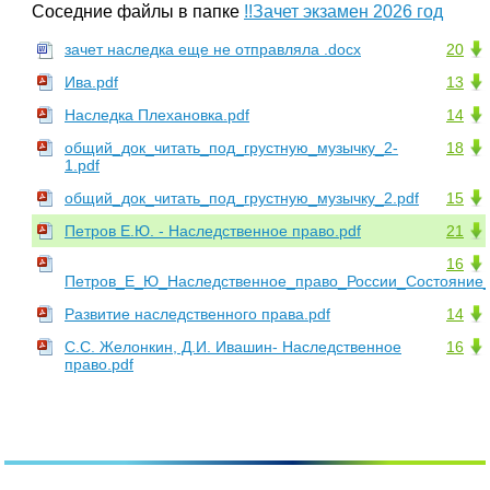
Соседние файлы в папке
!!Зачет экзамен 2026 год
зачет наследка еще не отправляла .docx
20
Ива.pdf
13
Наследка Плехановка.pdf
14
общий_док_читать_под_грустную_музычку_2-
18
1.pdf
общий_док_читать_под_грустную_музычку_2.pdf
15
Петров Е.Ю. - Наследственное право.pdf
21
16
Петров_Е_Ю_Наследственное_право_России_Состояние_и
Развитие наследственного права.pdf
14
С.С. Желонкин, Д.И. Ивашин- Наследственное
16
право.pdf