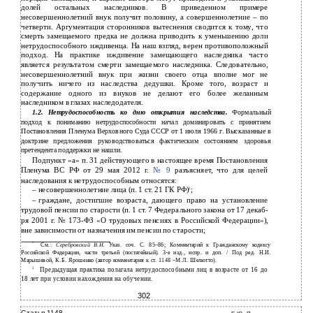
долей остальных наследников. В приведенном примере
несовершеннолетний внук получит половину, а совершеннолетние – по
четверти. Аргументация сторонников вытеснения сводится к тому, что
смерть замещаемого предка не должна приводить к уменьшению доли
нетрудоспособного иждивенца. На наш взгляд, верен противоположный
подход. На практике иждивение замещающего наследника часто
является результатом смерти замещаемого наследника. Следовательно,
несовершеннолетний внук при жизни своего отца вполне мог не
получить ничего из наследства дедушки. Кроме того, возраст и
содержание одного из внуков не делают его более желанным
наследником в глазах наследодателя.
1.2. Нетрудоспособность ко дню открытия наследства.
Формальный
подход к пониманию нетрудоспособности начал доминировать с принятием
Постановления Пленума Верховного Суда СССР от 1 июля 1966 г. Высказанные в
доктрине предложения руководствоваться фактическим состоянием здоровья
претендента поддержки не нашли.
Подпункт «а» п. 31 действующего в настоящее время Постановления
Пленума ВС РФ от 29 мая 2012 г.
№ 9
разъясняет, что для целей
наследования к нетрудоспособным относятся:
–
несовершеннолетние лица
(п. 1 ст. 21 ГК РФ)
;
2
–
граждане, достигшие возраста, дающего право на установление
трудовой пенсии по старости
(п. 1 ст. 7 Федерального закона от 17 де­каб­
ря 2001 г. № 173-ФЗ «О трудовых пенсиях в Российской Федерации»),
вне зависимости от назначения им пенсии по старости;
1
См.:
Серебровский В.И.
Указ. соч. С. 85–86; Комментарий к Гражданскому кодексу
Российской Федерации, части третьей (постатейный). 3-е изд., испр. и доп. / Под ред. Н.И.
Марышевой, К.Б. Ярошенко (автор комментария к ст. 1148 –М.Л. Шелютто).
2
Предыдущая практика полагала нетрудоспособными лиц в возрасте от 16 до
18 лет при условии нахождения на обучении.
302