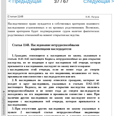
< Предыдущая
37 / 67
Следующая >
Статья 1148
Е.Ю. Петров
Наследственное право нуждается в собственных критериях взаимного
наследования усыновленных и их кровных родственников. Возможно,
таким критерием будет подтвержденное судом наличие фактических
родственных отношений на момент открытия наследства.
Статья 1148. Наследование нетрудоспособными
иждивенцами наследодателя
1.
Граждане, относящиеся к наследникам по закону, указанным в
статьях
1143–1145 настоящего Кодекса, нетрудоспособные ко дню открытия
наследства, но не входящие в круг наследников той очереди, которая
призывается к наследованию, наследуют по закону вместе и наравне
с
наследниками этой очереди, если не менее года до смерти
наследодателя находились на его иждивении, независимо от того,
проживали они совместно с наследодателем или нет.
2.
К наследникам по закону относятся граждане, которые не
входят в круг наследников, указанных в статьях
1142–1145
настоящего Кодекса, но ко дню открытия наследства являлись
нетрудоспособными и не менее года до смерти наследодателя
►Содержание►
находились на его иждивении и проживали совместно с ним. При
наличии других наследников по закону они наследуют вместе и
наравне с наследниками той очереди, которая призывается к
наследованию.
3.
При отсутствии других наследников по закону указанные в
пункте 2 настоящей статьи нетрудоспособные иждивенцы