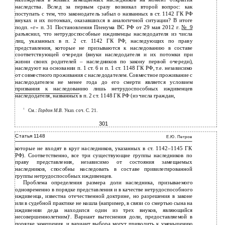
наследства. Вслед за первым сразу возникал второй вопрос: как
поступать с тем, что законодатель забыл о названных в ст. 1142 ГК РФ
внуках и их потомках, оказавшихся в аналогичной ситуации? В итоге
подп. «г» п. 31 Постановления Пленума ВС РФ от 29 мая 2012 г.
№ 9
разъяснил, что нетрудоспособные иждивенцы наследодателя из числа
лиц, указанных в п. 2 ст. 1142 ГК РФ, наследующих по праву
представления, которые не призываются к наследованию в составе
соответствующей очереди (внуки наследодателя и их потомки при
жизни своих родителей – наследников по закону первой очереди),
наследуют на основании п. 1 ст. 6 и п. 1 ст. 1148 ГК РФ, т.е. независимо
от совместного проживания с наследодателем. Совместное проживание с
наследодателем не менее года до его смерти является условием
призвания к наследованию лишь нетрудоспособных иждивенцев
наследодателя, названных в п. 2 ст. 1148 ГК РФ (из числа граждан,
1
См.:
Гордон М.В.
Указ. соч. С. 21.
301
Статья 1148
Е.Ю. Петров
которые не входят в круг наследников, указанных в ст. 1142–1145 ГК
РФ). Соответственно, все три существующие группы наследников по
праву представления, независимо от состояния замещаемых
наследников, способны наследовать в составе привилегированной
группы нетрудоспособных иждивенцев.
Проблема определения размера доли наследника, призываемого
одновременно в порядке представления и в качестве нетрудоспособного
иждивенца, известна отечественной доктрине, но разрешения в законе
или в судебной практике не нашла (например, в связи со смертью сына на
иждивении деда находился один из трех внуков, являющийся
несовершеннолетним)
. Вариант вытеснения доли, предоставляемой в
1
порядке замещения, и вариант выбора могут приводить к уменьшению