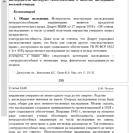
наследодателя наследуют самостоятельно в качестве наследников
восьмой очереди.
Комментарий
1. Общие положения.
Исторически
конструкция наследования
нетрудоспособными иждивенцами является продуктом
социалистического права. Декрет ВЦИК от 27 апреля 1918 г. «Об отмене
наследования» в числе условий получения имущества умершего назвал
нуждаемость
и
нетрудоспособность. Даже если не считать, что Декрет упразднил
наследственное право, это было уже совсем другое «наследственное
право», построенное на идее социального обеспечения. ГК РСФСР 1922
г.
(ст. 418), предусмотрел наследование по закону в пользу потомков
1
и
супруга, а также ввел следующую категорию наследников –
«нетрудоспособные и неимущие лица, фактически находившиеся на
полном
1
Дискуссию см.:
Антимонов Б.С., Граве К.А.
Указ. соч. С. 23–32.
299
Статья 1148
Е.Ю. Петров
иждивении умершего не менее одного года до его смерти». Родство
с
наследодателем значения не имело. Очередь наследования тогда была
одна, общая для всех немногочисленных наследников. Можно сказать,
что наследование сохранило приверженность провозглашенной в 1918 г.
идее социального обеспечения. Поправки 1945 г., несмотря на попытки
ряда советских ученых обосновать необходимость исключения
нетрудоспособных иждивенцев из числа наследников по закону,
сохранили эту категорию и даже несколько расширили ее. Так появились
«нетрудоспособные лица, состоявшие на иждивении умершего не менее
года до его смерти». Нетрудоспособные иждивенцы наследовали в