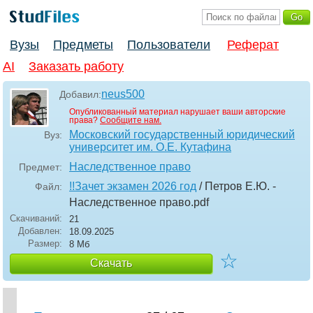
Вузы
Предметы
Пользователи
Реферат
AI
Заказать работу
neus500
Добавил:
Опубликованный материал нарушает ваши авторские
права?
Сообщите нам.
Московский государственный юридический
Вуз:
университет им. О.Е. Кутафина
Наследственное право
Предмет:
!!Зачет экзамен 2026 год
/ Петров Е.Ю. -
Файл:
Наследственное право
.pdf
Скачиваний:
21
Добавлен:
18.09.2025
Размер:
8 Мб
☆
Скачать