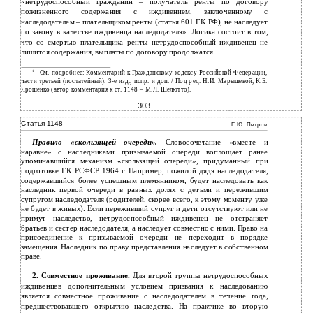
«нетрудоспособный гражданин – получатель ренты по договору
пожизненного содержания с иждивением, заключенному с
наследодателем – плательщиком ренты (статья 601 ГК РФ), не наследует
по закону в качестве иждивенца наследодателя». Логика состоит в том,
что со смертью плательщика ренты нетрудоспособный иждивенец не
лишится содержания, выплаты по договору продолжатся.
1
См. подробнее: Комментарий к Гражданскому кодексу Российской Федерации,
части третьей (постатейный). 3-е изд., испр. и доп. / Под ред. Н.И. Марышевой, К.Б.
Ярошенко (автор комментария к ст. 1148 – М.Л. Шелютто).
303
Статья 1148
Е.Ю. Петров
Правило «скользящей очереди».
Словосочетание «вместе и
наравне» с наследниками призываемой очереди воплощает ранее
упоминавшийся механизм «скользящей очереди», придуманный при
подготовке ГК РСФСР 1964 г. Например, пожилой дядя наследодателя,
содержавшийся более успешным племянником, будет наследовать как
наследник первой очереди в равных долях с детьми и пережившим
супругом наследодателя (родителей, скорее всего, к этому моменту уже
не будет в живых). Если переживший супруг и дети отсутствуют или не
примут наследство, нетрудоспособный иждивенец не отстраняет
братьев и сестер наследодателя, а наследует совместно с ними. Право на
присоединение к призываемой очереди не переходит в порядке
замещения. Наследник по праву представления наследует в собственном
праве.
2. Совместное проживание.
Для второй группы нетрудоспособных
иждивенцев дополнительным условием призвания к наследованию
является совместное проживание с наследодателем в течение года,
предшествовавшего открытию наследства. На практике во вторую