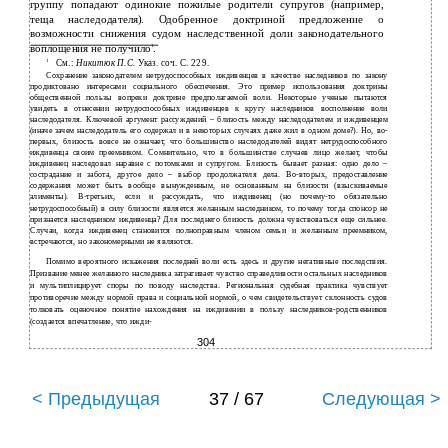
группу попадают одинокие пожилые родители супругов (например,
теща наследодателя). Одобренное доктриной предложение о
возможности снижения судом наследственной доли законодательного
воплощения не получило
.
1
1
См.:
Никитюк П.С.
Указ. соч. С. 229.
Сохранение законодателем нетрудоспособных иждивенцев в качестве наследников по закону
продиктовано интересами социального обеспечения. Это пример использования доктрины
общественной пользы вопреки доктрине предполагаемой воли. Некоторые ученые пытаются
увидеть в отнесении нетрудоспособных иждивенцев к кругу наследников восполнение воли
наследодателя. Ключевой аргумент рассуждений – близость между наследодателем и иждивенцем
(иначе зачем наследодатель его содержал и в некоторых случаях даже жил в одном доме?). Но, во-
первых, близость вовсе не означает, что большинство наследодателей видят нетрудоспособного
иждивенца своим преемником. Сомнительно, что в большинстве случаев лицо желает, чтобы
иждивенец наследовал наравне с потомками и супругом. Близость бывает разная: одно дело –
сострадание и забота, другое дело – выбор продолжателя дела. Во-вторых, предоставление
содержания может быть вообще вынужденным, не основанным на близости (взыскиваемые
алименты). В-третьих, если и рассуждать, что иждивенец (но почему-то обязательно
нетрудоспособный) в силу близости является желанным наследником, то почему тогда спонсор не
признается наследником иждивенца? Для последнего близость должна чувствоваться еще сильнее.
Случаи, когда иждивенец становится полноправным членом семьи и желанным преемником,
встречаются, но закономерными не являются.
Помимо вероятного искажения последней воли есть здесь и другие негативные последствия.
Призвание менее желанного наследника затрагивает чувство справедливости остальных наследников
и мультиплицирует споры по поводу наследства. Региональная судебная практика чувствует
противоречие между нормой права и социальной нормой, о чем свидетельствует склонность судов
толковать оценочное понятие нахождения на иждивении в пользу наследников-родственников
(создается впечатление, что ижди-
304
< Предыдущая
37 / 67
Следующая >