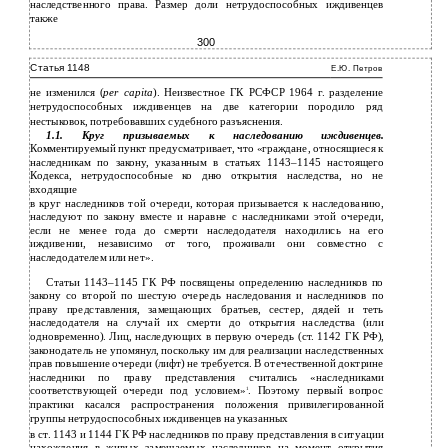
наследственного права. Размер доли нетрудоспособных иждивенцев
также
300
Статья 1148
Е.Ю. Петров
не изменился (
per capita
). Неизвестное ГК РСФСР 1964 г. разделение
нетрудоспособных иждивенцев на две категории породило ряд
нестыковок, потребовавших судебного разъяснения.
1.1. Круг призываемых к наследованию иждивенцев.
Комментируемый пункт предусматривает, что «граждане, относящиеся к
наследникам по закону, указанным в статьях
1143–1145
настоящего
Кодекса, нетрудоспособные ко дню открытия наследства, но не
входящие
в
круг наследников той очереди, которая призывается к наследованию,
наследуют по закону вместе и наравне с наследниками этой очереди,
если не менее года до смерти наследодателя находились на его
иждивении, независимо от того, проживали они совместно с
наследодателем или нет».
Статьи 1143–1145 ГК РФ посвящены определению наследников по
закону со второй по шестую очередь наследования и наследников по
праву представления, замещающих братьев, сестер, дядей и теть
наследодателя на случай их смерти до открытия наследства (или
одновременно). Лиц, наследующих в первую очередь (ст. 1142 ГК РФ),
законодатель не упомянул, поскольку им для реализации наследственных
прав повышение очереди (лифт) не требуется. В отечественной доктрине
наследники по праву представления считались «наследниками
соответствующей очереди под условием»
. Поэтому первый вопрос
1
практики касался распространения положения привилегированной
группы нетрудоспособных иждивенцев на указанных
в
ст.
1143 и 1144 ГК РФ наследников по праву представления в ситуации
нахождения в живых замещаемых наследников на момент открытия