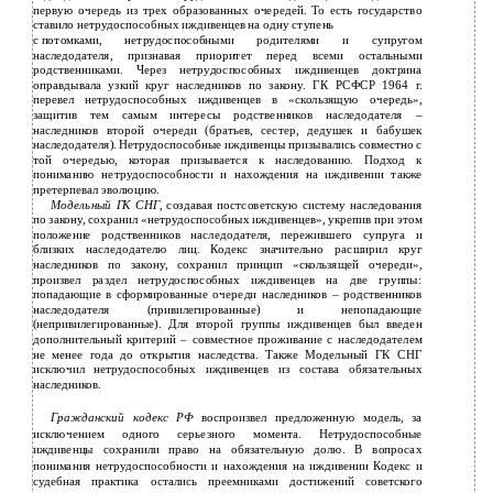
первую очередь из трех образованных очередей. То есть государство
ставило нетрудоспособных иждивенцев на одну ступень
с
потомками, нетрудоспособными родителями и супругом
наследодателя, признавая приоритет перед всеми остальными
родственниками. Через нетрудоспособных иждивенцев доктрина
оправдывала узкий круг наследников по закону. ГК РСФСР 1964 г.
перевел нетрудоспособных иждивенцев в «скользящую очередь»,
защитив тем самым интересы родственников наследодателя –
наследников второй очереди (братьев, сестер, дедушек и бабушек
наследодателя). Нетрудоспособные иждивенцы призывались совместно с
той очередью, которая призывается к наследованию. Подход к
пониманию нетрудоспособности и нахождения на иждивении также
претерпевал эволюцию.
Модельный ГК СНГ
, создавая постсоветскую систему наследования
по закону, сохранил «нетрудоспособных иждивенцев», укрепив при этом
положение родственников наследодателя, пережившего супруга и
близких наследодателю лиц. Кодекс значительно расширил круг
наследников по закону, сохранил принцип «скользящей очереди»,
произвел раздел нетрудоспособных иждивенцев на две группы:
попадающие в сформированные очереди наследников – родственников
наследодателя (привилегированные) и непопадающие
(непривилегированные). Для второй группы иждивенцев был введен
дополнительный критерий – совместное проживание с наследодателем
не менее года до открытия наследства. Также Модельный ГК СНГ
исключил нетрудоспособных иждивенцев из состава обязательных
наследников.
Гражданский кодекс РФ
воспроизвел предложенную модель, за
исключением одного серьезного момента. Нетрудоспособные
иждивенцы сохранили право на обязательную долю. В вопросах
понимания нетрудоспособности и нахождения на иждивении Кодекс и
судебная практика остались преемниками достижений советского