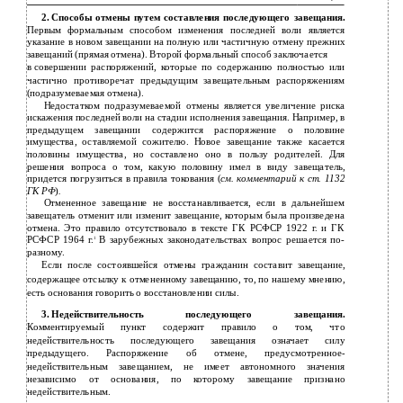
2.
Способы отмены путем составления последующего завещания.
Первым формальным способом изменения последней воли является
указание в новом завещании на полную или частичную отмену прежних
завещаний (прямая отмена). Второй формальный способ заключается
в
совершении распоряжений, которые по содержанию полностью или
частично противоречат предыдущим завещательным распоряжениям
(подразумеваемая отмена).
Недостатком подразумеваемой отмены является увеличение риска
искажения последней воли на стадии исполнения завещания. Например, в
предыдущем завещании содержится распоряжение о половине
имущества, оставляемой сожителю. Новое завещание также касается
половины имущества, но составлено оно в пользу родителей. Для
решения вопроса о том, какую половину имел в виду завещатель,
придется погрузиться в правила токования (
см. комментарий к ст.
1132
ГК РФ
)
.
Отмененное завещание не восстанавливается, если в дальнейшем
завещатель отменит или изменит завещание, которым была произведена
отмена. Это правило отсутствовало в тексте ГК РСФСР 1922 г. и ГК
РСФСР 1964 г.
В зарубежных законодательствах вопрос решается по-
1
разному.
Если после состоявшейся отмены гражданин составит завещание,
содержащее отсылку к отмененному завещанию, то, по нашему мнению,
есть основания говорить о восстановлении силы.
3.
Недействительность последующего завещания.
Комментируемый пункт содержит правило о том, что
недействительность последующего завещания означает силу
предыдущего. Распоряжение об отмене, предусмотренное­
недействительным завещанием, не имеет автономного значения
независимо от основания, по которому завещание признано
недействительным.