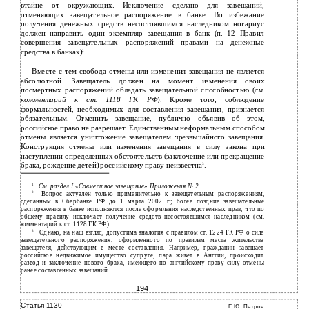
втайне от окружающих. Исключение сделано для завещаний,
отменяющих завещательное распоряжение в банке. Во избежание
получения денежных средств несостоявшимся наследником нотариус
должен направить один экземпляр завещания в банк (п. 12 Правил
совершения завещательных распоряжений правами на денежные
средства в банках)
.
2
Вместе с тем свобода отмены или изменения завещания не является
абсолютной. Завещатель должен на момент изменения своих
посмертных распоряжений обладать завещательной способностью (
см.
комментарий к ст.
1118
ГК РФ
). Кроме того, соблюдение
формальностей, необходимых для составления завещания, признается
обязательным. Отменить завещание, публично объявив об этом,
российское право не разрешает. Единственным неформальным способом
отмены является уничтожение завещателем чрезвычайного завещания.
Конструкция отмены или изменения завещания в силу закона при
наступлении определенных обстоятельств (заключение или прекращение
брака, рождение детей) российскому праву неизвестна
.
3
1
См. раздел I «Совместное завещание» Приложения № 2.
2
Вопрос актуален только применительно к завещательным распоряжениям,
сделанным в Сбербанке РФ до 1 марта 2002 г.; более поздние завещательные
распоряжения в банке исполняются после оформления наследственных прав, что по
общему правилу исключает получение средств несостоявшимся наследником (см.
комментарий к ст. 1128 ГК РФ).
3
Однако, на наш взгляд, допустима аналогия с правилом ст. 1224 ГК РФ о силе
завещательного распоряжения, оформленного по правилам места жительства
завещателя, действующим в месте составления. Например, гражданин завещает
российское недвижимое имущество супруге, пара живет в Англии, происходит
развод и заключение нового брака, имеющего по английскому праву силу отмены
ранее составленных завещаний.
194
Статья 1130
Е.Ю. Петров