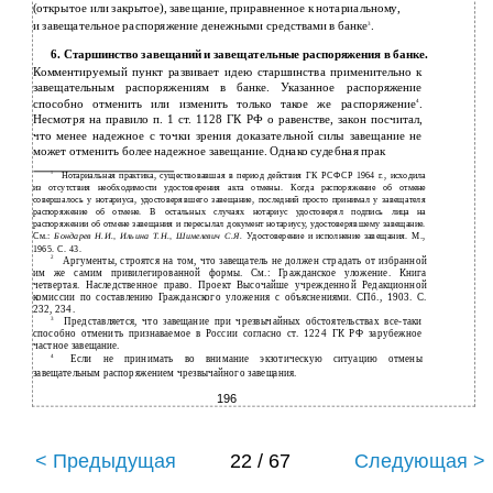
(открытое или закрытое), завещание, приравненное к нотариальному,
и
завещательное распоряжение денежными средствами в банке
.
3
6.
Старшинство завещаний и завещательные распоряжения в банке.
Комментируемый пункт развивает идею старшинства применительно к
завещательным распоряжениям в банке. Указанное распоряжение
способно отменить или изменить только такое же распоряжение
.
4
Несмотря на правило п. 1 ст. 1128 ГК РФ о равенстве, закон посчитал,
что менее надежное с точки зрения доказательной силы завещание не
может отменить более надежное завещание. Однако судебная прак­
1
Нотариальная практика, существовавшая в период действия ГК РСФСР 1964 г., исходила
из отсутствия необходимости удостоверения акта отмены. Когда распоряжение об отмене
совершалось у нотариуса, удостоверявшего завещание, последний просто принимал у завещателя
распоряжение об отмене. В остальных случаях нотариус удостоверял подпись лица на
распоряжении об отмене завещания и пересылал документ нотариусу, удостоверявшему завещание.
См.:
Бондарев Н.И., Ильина Т.Н., Шимелевич С.Я.
Удостоверение и исполнение завещания. М.,
1965. С. 43.
2
Аргументы, строятся на том, что завещатель не должен страдать от избранной
им же самим привилегированной формы. См.: Гражданское уложение. Книга
четвертая. Наследственное право. Проект Высочайше учрежденной Редакционной
комиссии по составлению Гражданского уложения с объяснениями. СПб., 1903. С.
232, 234.
3
Представляется, что завещание при чрезвычайных обстоятельствах все-таки
способно отменить признаваемое в России согласно ст. 1224 ГК РФ зарубежное
частное завещание.
4
Если не принимать во внимание экзотическую ситуацию отмены
завещательным распоряжением чрезвычайного завещания.
196
< Предыдущая
22 / 67
Следующая >