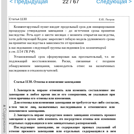
< Предыдущая
22 / 67
Следующая >
Статья 1130
Е.Ю. Петров
Комментируемый пункт вводит предельный срок для инициирования
процедуры утверждения завещания – до истечения срока принятия
наследства. Речь идет о шести месяцах с момента открытия наследства,
хотя действующий Кодекс закрепляет гибкую модель удлиняемого срока
на принятие наследства в зависимости от призвания
к
наследованию следующей группы наследников (
см. комментарий
к
ст.
1154 ГК РФ
).
Установленный срок сформулирован как пресекательный, т.е. не
подлежащий восстановлению. Риски, связанные с поздним
обнаружением завещания, законодатель отнес на назначенных
наследников и отказополучателей.
Статья 1130. Отмена и изменение завещания
1.
Завещатель вправе отменить или изменить составленное им
завещание в любое время после его совершения, не указывая при
этом причины его отмены или изменения.
Для отмены или изменения завещания не требуется чье-либо согласие,
►Содержание►
том числе лиц, назначенных наследниками в отменяемом или
в
изменяемом завещании.
2.
Завещатель вправе посредством нового завещания отменить прежнее
завещание в целом либо изменить его посредством отмены или изменения
отдельных содержащихся в нем завещательных распоряжений.
Последующее завещание, не содержащее прямых указаний об
отмене прежнего завещания или отдельных содержащихся в нем