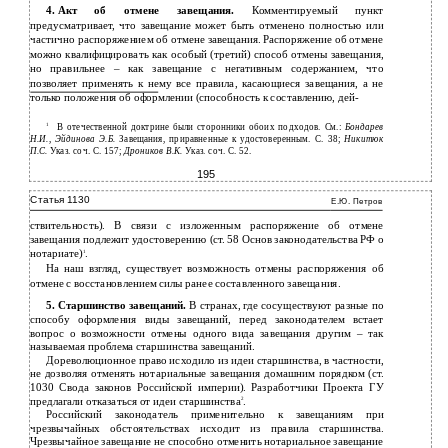
4.
Акт об отмене завещания.
Комментируемый пункт
предусматривает, что завещание может быть отменено полностью или
частично распоряжением об отмене завещания. Распоряжение об отмене
можно квалифицировать как особый (третий) способ отмены завещания,
но правильнее – как завещание с негативным содержанием, что
позволяет применять к нему все правила, касающиеся завещания, а не
только положения об оформлении (способность к составлению, дей-
1
В отечественной доктрине были сторонники обоих подходов. См.:
Бондарев
Н.И., Эйдинова Э.Б.
Завещания, приравненные к удостоверенным. С. 38;
Никитюк
П.С.
Указ. соч. С. 157;
Дроников В.К.
Указ. соч. С. 52.
195
Статья 1130
Е.Ю. Петров
ствительность). В связи с изложенным распоряжение об отмене
завещания подлежит удостоверению (ст. 58 Основ законодательства РФ о
нотариате)
.
1
На наш взгляд, существует возможность отмены распоряжения об
отмене с восстановлением силы ранее составленного завещания.
5.
Старшинство завещаний.
В странах, где сосуществуют разные по
способу оформления виды завещаний, перед законодателем встает
вопрос о возможности отмены одного вида завещания другим – так
называемая проблема старшинства завещаний.
Дореволюционное право исходило из идеи старшинства, в частности,
не дозволяя отменять нотариальные завещания домашним порядком (ст.
1030 Свода законов Российской империи). Разработчики Проекта ГУ
предлагали отказаться от идеи старшинства
.
2
Российский законодатель применительно к завещаниям при
чрезвычайных обстоятельствах исходит из правила старшинства.
Чрезвычайное завещание не способно отменить нотариальное завещание