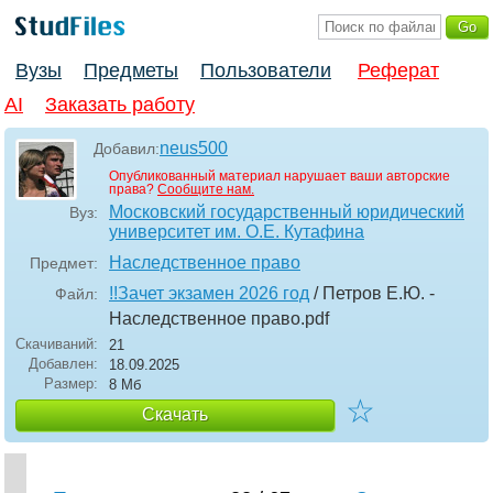
Вузы
Предметы
Пользователи
Реферат
AI
Заказать работу
neus500
Добавил:
Опубликованный материал нарушает ваши авторские
права?
Сообщите нам.
Московский государственный юридический
Вуз:
университет им. О.Е. Кутафина
Наследственное право
Предмет:
!!Зачет экзамен 2026 год
/ Петров Е.Ю. -
Файл:
Наследственное право
.pdf
Скачиваний:
21
Добавлен:
18.09.2025
Размер:
8 Мб
☆
Скачать