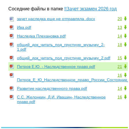
Соседние файлы в папке
!!Зачет экзамен 2026 год
зачет наследка еще не отправляла .docx
20
Ива.pdf
13
Наследка Плехановка.pdf
14
общий_док_читать_под_грустную_музычку_2-
18
1.pdf
общий_док_читать_под_грустную_музычку_2.pdf
15
Петров Е.Ю. - Наследственное право.pdf
21
16
Петров_Е_Ю_Наследственное_право_России_Состояние_и
Развитие наследственного права.pdf
14
С.С. Желонкин, Д.И. Ивашин- Наследственное
16
право.pdf