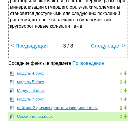
раствор или включаются в состав твердой фазы. При
минерализации отмершего орг. в-ва хим. элементы
становятся доступными для следующих поколений
растений, которые вовлекают в биологический
круговорот новые кол-ва пит. в-тв.
< Предыдущая
3 / 8
Следующая >
Соседние файлы в предмете
Почвоведение
модуль 4.docx
6
модуль 5.docx
6
Модуль 6.docx
7
модуль 7.docx
4
рейтинг 2 физика фак. почвовединие.docx
6
Сессия почва.docx
2