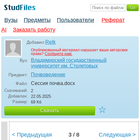
Вузы
Предметы
Пользователи
Реферат
AI
Заказать работу
Relk
Добавил:
Опубликованный материал нарушает ваши авторские
права?
Сообщите нам.
Владимирский государственный
Вуз:
университет им. Столетовых
Почвоведение
Предмет:
Сессия почва
.docx
Файл:
Скачиваний:
2
Добавлен:
22.05.2025
Размер:
69 Кб
☆
Скачать
< Предыдущая
3 / 8
Следующая >