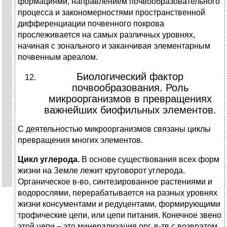
формациями, направлением почвообразовательного
процесса и закономерностями пространственной
дифференциации почвенного покрова
прослеживается на самых различных уровнях,
начиная с зонального и заканчивая элементарным
почвенным ареалом.
Биологический фактор
почвообразования. Роль
микроорганизмов в превращениях
важнейших биофильных элементов.
С деятельностью микроорганизмов связаны циклы
превращения многих элементов.
Цикл углерода.
В основе существования всех форм
жизни на Земле лежит круговорот углерода.
Органическое в-во, синтезированное растениями и
водорослями, перерабатывается на разных уровнях
жизни консументами и редуцентами, формирующими
трофические цепи, или цепи питания. Конечное звено
этой цепи – это минерализация орг. в-тв с возвратом