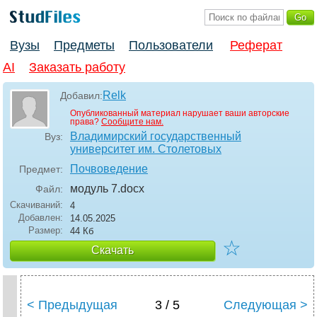
Вузы
Предметы
Пользователи
Реферат
AI
Заказать работу
Relk
Добавил:
Опубликованный материал нарушает ваши авторские
права?
Сообщите нам.
Владимирский государственный
Вуз:
университет им. Столетовых
Почвоведение
Предмет:
модуль 7
.docx
Файл:
Скачиваний:
4
Добавлен:
14.05.2025
Размер:
44 Кб
☆
Скачать
< Предыдущая
3 / 5
Следующая >