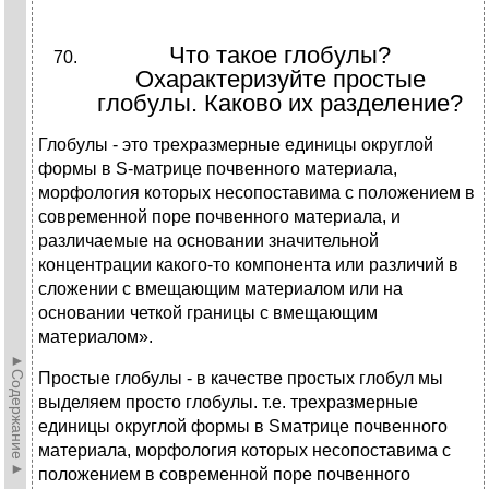
Что такое глобулы?
Охарактеризуйте простые
глобулы. Каково их разделение?
Глобулы - это трехразмерные единицы округлой
формы в S-матрице почвенного материала,
морфология которых несопоставима с положением в
современной поре почвенного материала, и
различаемые на основании значительной
концентрации какого-то компонента или различий в
сложении с вмещающим материалом или на
основании четкой границы с вмещающим
материалом».
►Содержание►
Простые глобулы - в качестве простых глобул мы
выделяем просто глобулы. т.е. трехразмерные
единицы округлой формы в Sматрице почвенного
материала, морфология которых несопоставима с
положением в современной поре почвенного