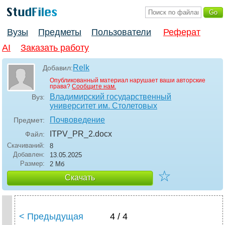
Вузы
Предметы
Пользователи
Реферат
AI
Заказать работу
Relk
Добавил:
Опубликованный материал нарушает ваши авторские
права?
Сообщите нам.
Владимирский государственный
Вуз:
университет им. Столетовых
Почвоведение
Предмет:
ITPV_PR_2
.docx
Файл:
Скачиваний:
8
Добавлен:
13.05.2025
Размер:
2 Мб
☆
Скачать
< Предыдущая
4 / 4