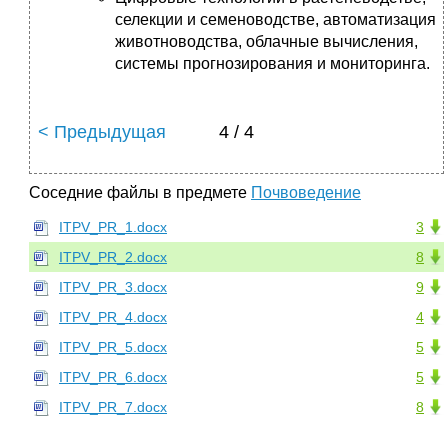
селекции и семеноводстве, автоматизация
животноводства, облачные вычисления,
системы прогнозирования и мониторинга.
< Предыдущая
4 / 4
Соседние файлы в предмете
Почвоведение
ITPV_PR_1.docx
3
ITPV_PR_2.docx
8
ITPV_PR_3.docx
9
ITPV_PR_4.docx
4
ITPV_PR_5.docx
5
ITPV_PR_6.docx
5
ITPV_PR_7.docx
8