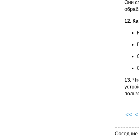
Они с
обраб
12. К
13. Ч
устро
польз
<<
<
Соседние