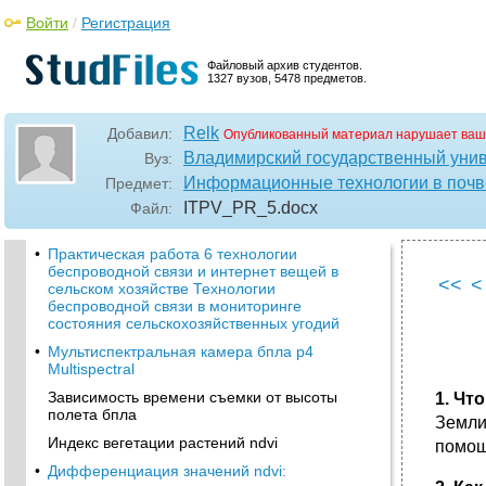
Войти
/
Регистрация
Файловый архив студентов.
1327 вузов, 5478 предметов.
Relk
Добавил:
Опубликованный материал нарушает ваш
Владимирский государственный унив
Вуз:
Информационные технологии в поч
Предмет:
ITPV_PR_5
.docx
Файл:
•
Практическая работа 6 технологии
беспроводной связи и интернет вещей в
<<
<
сельском хозяйстве Технологии
беспроводной связи в мониторинге
состояния сельскохозяйственных угодий
•
Мультиспектральная камера бпла р4
Multispectral
Зависимость времени съемки от высоты
1. Чт
полета бпла
Земли
Индекс вегетации растений ndvi
помощ
•
Дифференциация значений ndvi: