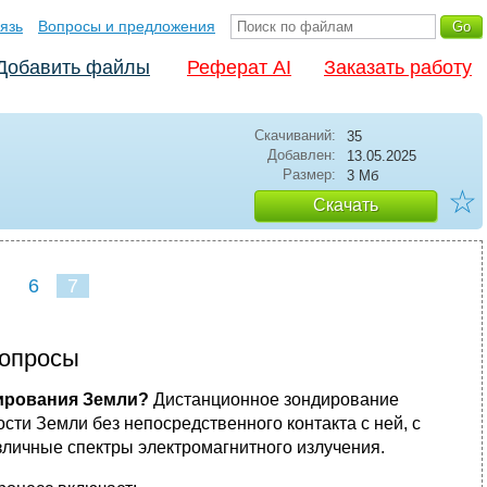
язь
Вопросы и предложения
Добавить файлы
Реферат AI
Заказать работу
Скачиваний:
35
Добавлен:
13.05.2025
Размер:
3 Мб
☆
Скачать
6
7
вопросы
дирования Земли?
Дистанционное зондирование
ти Земли без непосредственного контакта с ней, с
зличные спектры электромагнитного излучения.