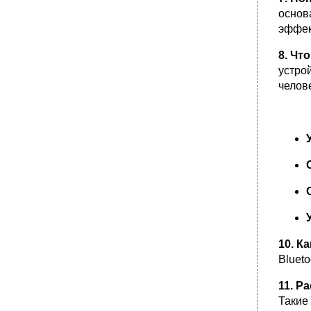
основ
эффек
8. Чт
устро
челов
10. К
Blueto
11. Р
Такие