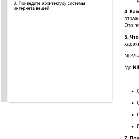
9. Приведите архитектуру системы
интернета вещей:
4. Ка
отраж
Это п
5. Чт
харак
NDVI=
где
NI
7. По