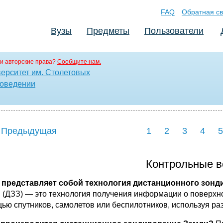
FAQ
Обратная св
Вузы
Предметы
Пользователи
и авторские права?
Сообщите нам.
ерситет им. Столетовых
воведении
 Предыдущая
1
2
3
4
5
Контрольные 
о представляет собой технология дистанционного зон
 (ДЗЗ) — это технология получения информации о поверхнос
ью спутников, самолетов или беспилотников, используя ра