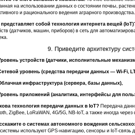
анная на использовании данных о состоянии почвы, расте
тивного и рационального ведения аграрного производства.
о представляет собой технология интернета вещей (IoT)
йств (датчиков, машин, приборов) в сеть для автоматизиров
ека.
9. Приведите архитектуру сис
Уровень устройств (датчики, исполнительные механизм
Сетевой уровень (средства передачи данных — Wi-Fi, LTE
Облачная инфраструктура (сервера, базы данных),
Уровень приложений (аналитика, интерфейсы для польз
акова технология передачи данных в IoT?
Передача данны
oth, ZigBee, LoRaWAN, 4G/5G, NB-IoT, а также иногда через
асскажите о системах автономного вождения сельскохо
 системы используют GPS-навигацию, сенсоры и IoT-связь 