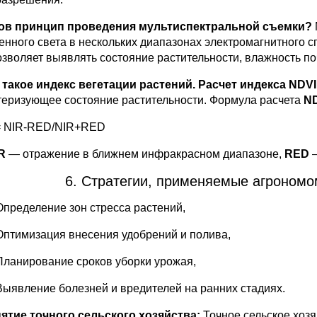
ков принцип проведения мультиспектральной съемки?
енного света в нескольких диапазонах электромагнитного с
озволяет выявлять состояние растительности, влажность по
о такое индекс вегетации растений. Расчет индекса NDVI
теризующее состояние растительности. Формула расчета
N
 NIR-RED/NIR+RED
R
— отражение в ближнем инфракрасном диапазоне,
RED
—
6. Стратегии, применяемые агрономом
Определение зон стресса растений,
Оптимизация внесения удобрений и полива,
Планирование сроков уборки урожая,
Выявление болезней и вредителей на ранних стадиях.
нятие точного сельского хозяйства:
Точное сельское хозя