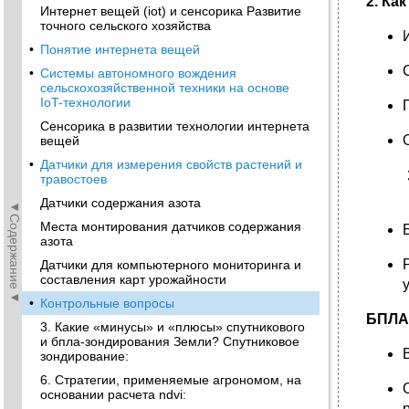
2. Ка
Интернет вещей (iot) и сенсорика Развитие
точного сельского хозяйства
•
Понятие интернета вещей
•
Системы автономного вождения
сельскохозяйственной техники на основе
IoT-технологии
Сенсорика в развитии технологии интернета
вещей
•
Датчики для измерения свойств растений и
травостоев
Датчики содержания азота
◄Содержание◄
Места монтирования датчиков содержания
азота
Датчики для компьютерного мониторинга и
составления карт урожайности
•
Контрольные вопросы
БПЛА
3. Какие «минусы» и «плюсы» спутникового
и бпла-зондирования Земли? Спутниковое
зондирование:
6. Стратегии, применяемые агрономом, на
основании расчета ndvi: