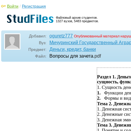
Войти
/
Регистрация
Файловый архив студентов.
1327 вузов, 5483 предметов.
oguretz777
Добавил:
Опубликованный материал наруш
Мичуринский Государственный Агра
Вуз:
Деньги, кредит, банки
Предмет:
Вопросы для зачета
.pdf
Файл:
Раздел 1. Деньг
сущность, функ
1. Сущность ден
1.
Функции де
2.
Формы и вид
Тема 2. Денежна
1.
Денежная сист
2.
Денежные сис
3.
Денежная эми
Тема 3. Денежн
1.
Понятие и сод