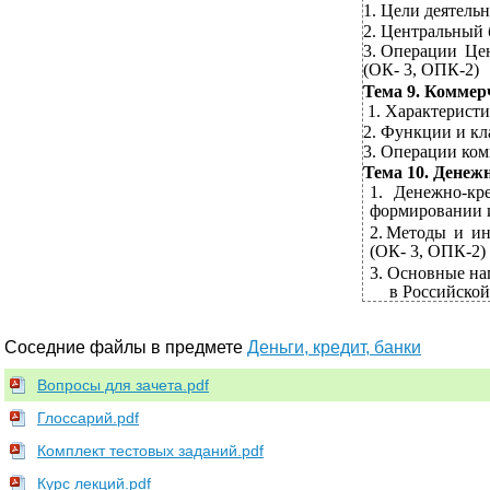
1.
Цели деятельн
2.
Центральный б
3.
Операции Цен
(ОК- 3,
ОПК-2)
Тема 9. Коммер
1.
Характеристи
2.
Функции и кл
3.
Операции ком
Тема 10. Денеж
1.
Денежно-кр
формировании и
2.
Методы и и
(ОК- 3, ОПК-2)
3.
Основные на
в Российско
Соседние файлы в предмете
Деньги, кредит, банки
Вопросы для зачета.pdf
Глоссарий.pdf
Комплект тестовых заданий.pdf
Курс лекций.pdf