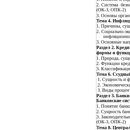
2.
Система без
(ОК-3, ОПК-2)
3.
Основы орган
Тема 4. Инфляц
1.
Причины, сущ
2.
Социально-эк
инфляционно
3.
Основные нап
Раздел 2. Креди
формы и функц
1. Природа, сущ
2.
Функции кре
3.
Классификаци
Тема 6. Ссудны
1.
Сущность и ф
2.
Экономически
3.
Виды процен
Раздел 3. Банки
Банковские си
1.
Понятие банко
2.
Сущность банк
3.
Законодатель
(ОК-3, ОПК-2)
Тема 8. Центра