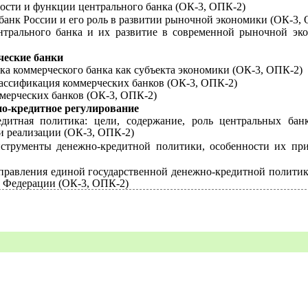
ости и функции центрального банка
(ОК-3, ОПК-2)
анк России и его роль в развитии рыночной экономики
(ОК-3, 
трального банка и их развитие в современной рыночной эк
ческие банки
ка коммерческого банка как субъекта экономики
(ОК-3, ОПК-2)
ассификация коммерческих банков
(ОК-3, ОПК-2)
мерческих банков
(ОК-3, ОПК-2)
но-кредитное регулирование
едитная
политика: цели, содержание, роль центральных бан
 реализации (ОК-3, ОПК-2)
нструменты
денежно-кредитной политики, особенности их пр
правления единой государственной
денежно-кредитной полити
й Федерации (ОК-3, ОПК-2)