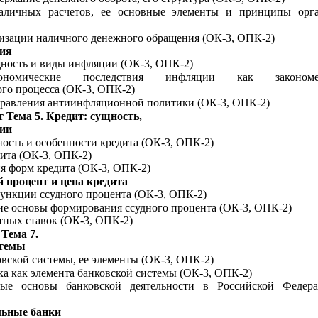
наличных расчетов, ее основные элементы и принципы орг
изации наличного денежного обращения
(ОК-3, ОПК-2)
ия
ность и виды инфляции
(ОК-3, ОПК-2)
ономические
последствия инфляции как закономер
го процесса (ОК-3, ОПК-2)
равления антиинфляционной политики
(ОК-3, ОПК-2)
т Тема 5. Кредит: сущность,
ии
ность и особенности кредита (ОК-3, ОПК-2)
дита
(ОК-3, ОПК-2)
я форм кредита
(ОК-3, ОПК-2)
й процент и цена кредита
ункции ссудного процента
(ОК-3, ОПК-2)
е основы формирования ссудного процента
(ОК-3, ОПК-2)
тных ставок
(ОК-3, ОПК-2)
 Тема 7.
стемы
вской системы, ее элементы
(ОК-3, ОПК-2)
а как элемента банковской системы
(ОК-3, ОПК-2)
ные основы банковской деятельности в Российской Федер
льные банки