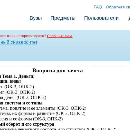
FAQ
Обратная св
Вузы
Предметы
Пользователи
ает ваши авторские права?
Сообщите нам.
рный Университет
Вопросы для зачета
и Тема 1. Деньги:
ции, виды
ег (ОК-3, ОПК-2)
нег
(ОК-3, ОПК-2)
ы денег
(ОК-3, ОПК-2)
я система и ее типы
ема, понятие и ее элементы
(ОК-3, ОПК-2)
темы, их формы и развитие
(ОК-3, ОПК-2)
ссия и ее формы
(ОК-3, ОПК-2)
ый оборот и его структура
ержание денежного оборота, его структура
(ОК-3, ОПК-2)