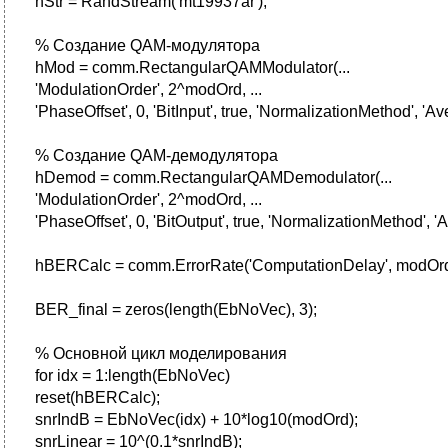
hStr = RandStream('mt19937ar');
% Создание QAM-модулятора
hMod = comm.RectangularQAMModulator(...
'ModulationOrder', 2^modOrd, ...
'PhaseOffset', 0, 'BitInput', true, 'NormalizationMethod', 'A
% Создание QAM-демодулятора
hDemod = comm.RectangularQAMDemodulator(...
'ModulationOrder', 2^modOrd, ...
'PhaseOffset', 0, 'BitOutput', true, 'NormalizationMethod', 
hBERCalc = comm.ErrorRate('ComputationDelay', modOrd
BER_final = zeros(length(EbNoVec), 3);
% Основной цикл моделирования
for idx = 1:length(EbNoVec)
reset(hBERCalc);
snrIndB = EbNoVec(idx) + 10*log10(modOrd);
snrLinear = 10^(0.1*snrIndB);