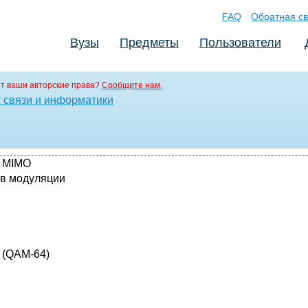
FAQ
Обратная св
Вузы
Предметы
Пользователи
т ваши авторские права?
Сообщите нам.
т связи и информатики
и MIMO
ов модуляции
6 (QAM-64)