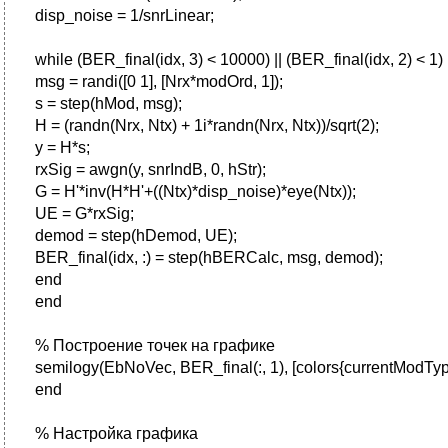
disp_noise = 1/snrLinear;
while (BER_final(idx, 3) < 10000) || (BER_final(idx, 2) < 1)
msg = randi([0 1], [Nrx*modOrd, 1]);
s = step(hMod, msg);
H = (randn(Nrx, Ntx) + 1i*randn(Nrx, Ntx))/sqrt(2);
y = H*s;
rxSig = awgn(y, snrIndB, 0, hStr);
G = H'*inv(H*H'+((Ntx)*disp_noise)*eye(Ntx));
UE = G*rxSig;
demod = step(hDemod, UE);
BER_final(idx, :) = step(hBERCalc, msg, demod);
end
end
% Построение точек на графике
semilogy(EbNoVec, BER_final(:, 1), [colors{currentModType}
end
% Настройка графика