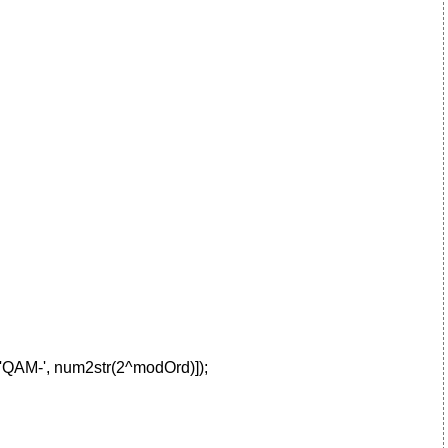
 ['QAM-', num2str(2^modOrd)]);