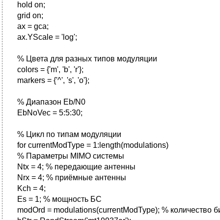
hold on;
grid on;
ax = gca;
ax.YScale = 'log';
% Цвета для разных типов модуляции
colors = {'m', 'b', 'r'};
markers = {'^', 's', 'o'};
% Диапазон Eb/N0
EbNoVec = 5:5:30;
% Цикл по типам модуляции
for currentModType = 1:length(modulations)
% Параметры MIMO системы
Ntx = 4; % передающие антенны
Nrx = 4; % приёмные антенны
Kch = 4;
Es = 1; % мощность БС
modOrd = modulations(currentModType); % количество б