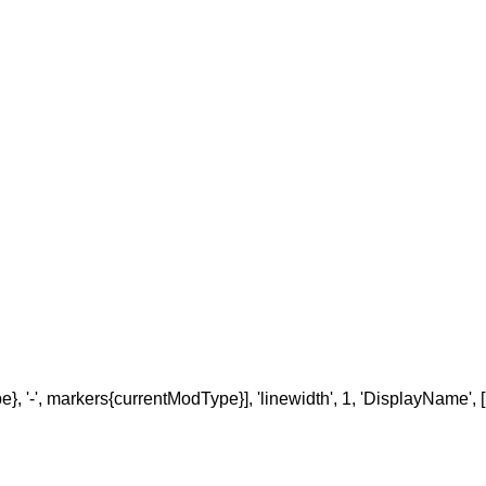
, '-', markers{currentModType}], 'linewidth', 1, 'DisplayName',