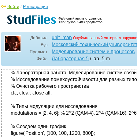
Войти
/
Регистрация
Файловый архив студентов.
1327 вузов, 5483 предметов.
unit_man
Добавил:
Опубликованный материал нарушае
Московский технический университе
Вуз:
Моделирование систем и процессов
Предмет:
Лабораторная 5
/ lab_5
.m
Файл:
% Лабораторная работа: Моделирование систем связ
% Исследование помехоустойчивости для разных тип
% Очистка рабочего пространства
clc; clear; close all;
% Типы модуляции для исследования
modulations = [2, 4, 6]; % 2^2 (QAM-4), 2^4 (QAM-16), 2^
% Создаем один график
figure('Position', [100, 100, 1200, 800]);