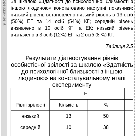
►Содержание►
За шкалою «Здатності до психологічної близькості з
іншою людиною» констатовано наступні показники:
низький рівень встановлено низький рівень в 13 осіб
(50%) ЕГ та 14 осіб (54%) КГ; середній рівень
визначено в 10 осіб КГ та ЕК; низький рівень
визначено в 3 осіб (12%) ЕГ та 2 осіб (8 %) КГ.
Таблиця 2.5
Результати діагностування рівнів
особистісної зрілості за шкалою «Здатність
до психологічної близькості з іншою
людиною» на констатувальному етапі
експерименту
ЕГ
Рівні зрілості
Кількість
%
К
низький
13
50
середній
10
38