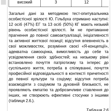
високий
3
12
Загальні дані за методикою тест-опитувальника
особистісної зрілості Ю. Гільбуха отримано наступні:
12 осіб (47%) ЕГ та 13 осіб (50%) КГ мають низький
рівень особистісної зрілості. Їм не притаманне
прагнення до повної самоактуалізації, ініціативності
та активної життєвої позиції; відсутня впевненість в
свої можливостях, розуміння своєї «Я-концепції»,
адекватна самооцінка, вимогливість до себе та
усвідомлення своїх здібностей; на низькому рівні
встановлено почуття патріотизму та інтерес до
суспільного життя, потреба в спілкуванні, почуття
професійної відповідальності в контексті причетності
до певної культури та соціуму; відсутня потреба
взаємодіяти з соціумом та духовній близькості, не
проявляють емпатію та доброзичливе ставлення до
інших, не створюють ефективні стосунки з іншими
(таблиця 2.6.).
Таблиця 2.6