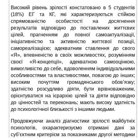
Високий рівень зрілості констатовано в 5 студентів
(18%) ЕГ та КГ, які характеризуються стійкою
спрямованістю особистості на досягнення
результатів відповідно до поставлених життєвих
цілей, прагненням до повної самоактуалізації,
ініціативністю та активністю життєвої позиції,
самореалізацією; адекватним ставлення до свого
«Я», впевненістю в своїх можливостях, розумінням
своєї «Я-концепції», адекватною самооцінкою,
вимогливістю до себе, вдоволенням індивідуальними
особливостями та властивостями, повагою до інших;
високим почуттям громадянського обов’язку;
здатністю розсудливо діяти, бути врівноваженим,
орієнтуватися на ієрархію цілей та діяти відповідно
до цінностей та переконань; мають високу здатність
до психологічної близькості з іншими людьми.
Продовжуючи аналіз діагностики зрілості майбутніх
психологів, охарактеризуємо отримані дані за
суб’єктним критерієм за показниками другої методики