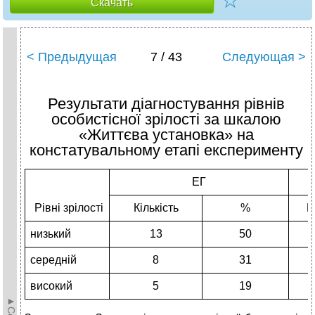
☆
Скачать
< Предыдущая
7 / 43
Следующая >
Результати діагностування рівнів
особистісної зрілості за шкалою
«Життєва установка» на
констатувальному етапі експерименту
ЕГ
Рівні зрілості
Кількість
%
К
низький
13
50
середній
8
31
високий
5
19