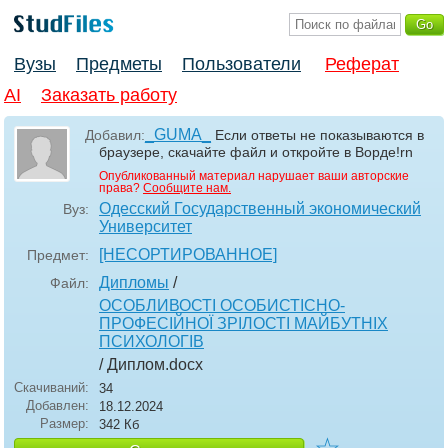
Вузы
Предметы
Пользователи
Реферат
AI
Заказать работу
_GUMA_
Добавил:
Если ответы не показываются в
браузере, скачайте файл и откройте в Ворде!rn
Опубликованный материал нарушает ваши авторские
права?
Сообщите нам.
Одесский Государственный экономический
Вуз:
Университет
[НЕСОРТИРОВАННОЕ]
Предмет:
Дипломы
/
Файл:
ОСОБЛИВОСТІ ОСОБИСТІСНО-
ПРОФЕСІЙНОЇ ЗРІЛОСТІ МАЙБУТНІХ
ПСИХОЛОГІВ
/ Диплом
.docx
Скачиваний:
34
Добавлен:
18.12.2024
Размер:
342 Кб