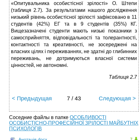
«Опитувальника особистісної зрілості» О. Штепи
(таблиця 2.7). За результатами нашого дослідження
низький рівень особистісної зрілості зафіксовано в 11
студентів (42%) ЕГ та в 9 студентів (35%) КГ.
Вищезазначені студенти мають низькі показники з
самосприйняття, відповідальності та толерантності,
контактності та креативності, не зосереджені на
власних цілях і переживаннях, не здатні до глибинних
переживань, не дотримуються власної системи
цінностей, не автономні.
Таблиця 2.7
< Предыдущая
7 / 43
Следующая >
Соседние файлы в папке
ОСОБЛИВОСТІ
ОСОБИСТІСНО-ПРОФЕСІЙНОЇ ЗРІЛОСТІ МАЙБУТНІХ
ПСИХОЛОГІВ
Анотація.docx
7