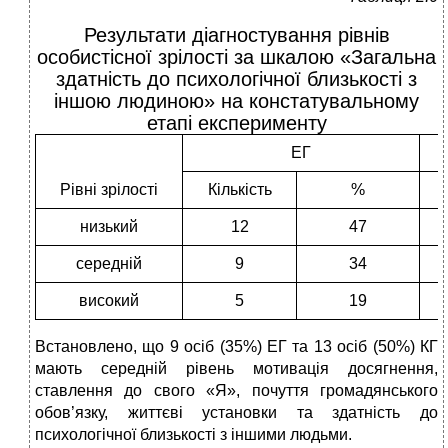
Результати діагностування рівнів
особистісної зрілості за шкалою «Загальна
здатність до психологічної близькості з
іншою людиною» на констатувальному
етапі експерименту
ЕГ
Рівні зрілості
Кількість
%
низький
12
47
середній
9
34
високий
5
19
Встановлено, що 9 осіб (35%) ЕГ та 13 осіб (50%) КГ
мають середній рівень мотивація досягнення,
ставлення до свого «Я», почуття громадянського
обов’язку, життєві установки та здатність до
психологічної близькості з іншими людьми.