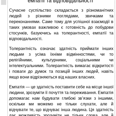
емпатії та відповідальності"
Сучасне суспільство складається з різноманітних
людей з різними поглядами, звичками та
переконаннями. Саме тому для успішної взаємодії в
таких умовах важливою є готовність до побудови
стосунків, базуючись на толерантності, емпатії та
відповідальності.
Толерантність означає здатність приймати інших
людьми з усіма їхніми відмінностями, чи то
релігійними, культурними, соціальними чи
інтелектуальними. Толерантність вимагає відкритості
і поваги до думок та позицій інших людей, навіть
якщо вони відрізняються від наших власних.
Емпатія — це здатність поставити себе на місце іншої
людини, зрозуміти її почуття та переживання. Емпатія
допомагає нам будувати глибокі зв’язки з іншими,
оскільки ми можемо не тільки слухати, але й
відчувати те, що відчуває інша людина. Ця здатність
дає можливість зрозуміти не тільки слова, але й