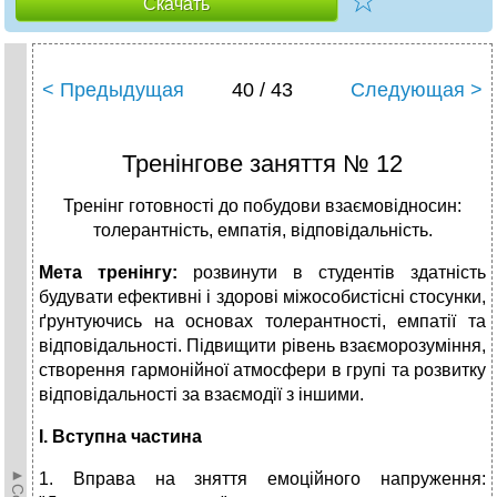
☆
Скачать
< Предыдущая
40 / 43
Следующая >
Тренінгове заняття № 12
Тренінг готовності до побудови взаємовідносин:
толерантність, емпатія, відповідальність.
Мета тренінгу:
розвинути в студентів здатність
будувати ефективні і здорові міжособистісні стосунки,
ґрунтуючись на основах толерантності, емпатії та
відповідальності. Підвищити рівень взаєморозуміння,
створення гармонійної атмосфери в групі та розвитку
відповідальності за взаємодії з іншими.
І. Вступна частина
1. Вправа на зняття емоційного напруження: