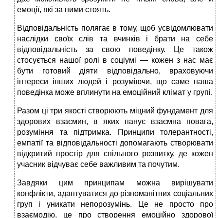
емоції, які за ними стоять.
Відповідальність полягає в тому, щоб усвідомлювати
наслідки своїх слів та вчинків і брати на себе
відповідальність за свою поведінку. Це також
стосується нашої ролі в соціумі — кожен з нас має
бути готовий діяти відповідально, враховуючи
інтереси інших людей і розуміючи, що саме наша
поведінка може вплинути на емоційний клімат у групі.
Разом ці три якості створюють міцний фундамент для
здорових взаємин, в яких панує взаємна повага,
розуміння та підтримка. Принципи толерантності,
емпатії та відповідальності допомагають створювати
відкритий простір для спільного розвитку, де кожен
учасник відчуває себе важливим та почутим.
Завдяки цим принципам можна вирішувати
конфлікти, адаптуватися до різноманітних соціальних
груп і уникати непорозумінь. Це не просто про
взаємодію, це про створення емоційно здорової