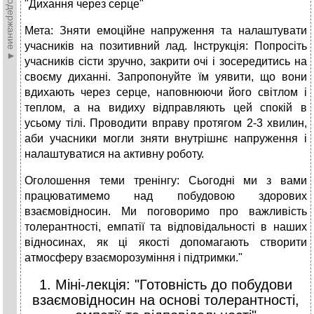
►Содержание►
"Дихання через серце"
Мета: Зняти емоційне напруження та налаштувати
учасників на позитивний лад. Інструкція: Попросіть
учасників сісти зручно, закрити очі і зосередитись на
своєму диханні. Запропонуйте їм уявити, що вони
вдихають через серце, наповнюючи його світлом і
теплом, а на видиху відправляють цей спокій в
усьому тілі. Проводити вправу протягом 2-3 хвилин,
аби учасники могли зняти внутрішнє напруження і
налаштуватися на активну роботу.
Оголошення теми тренінгу: Сьогодні ми з вами
працюватимемо над побудовою здорових
взаємовідносин. Ми поговоримо про важливість
толерантності, емпатії та відповідальності в наших
відносинах, як ці якості допомагають створити
атмосферу взаєморозуміння і підтримки."
1. Міні-лекція: "Готовність до побудови
взаємовідносин на основі толерантності,