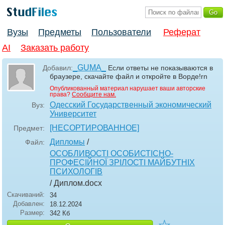
Вузы
Предметы
Пользователи
Реферат
AI
Заказать работу
_GUMA_
Добавил:
Если ответы не показываются в
браузере, скачайте файл и откройте в Ворде!rn
Опубликованный материал нарушает ваши авторские
права?
Сообщите нам.
Одесский Государственный экономический
Вуз:
Университет
[НЕСОРТИРОВАННОЕ]
Предмет:
Дипломы
/
Файл:
ОСОБЛИВОСТІ ОСОБИСТІСНО-
ПРОФЕСІЙНОЇ ЗРІЛОСТІ МАЙБУТНІХ
ПСИХОЛОГІВ
/ Диплом
.docx
Скачиваний:
34
Добавлен:
18.12.2024
Размер:
342 Кб