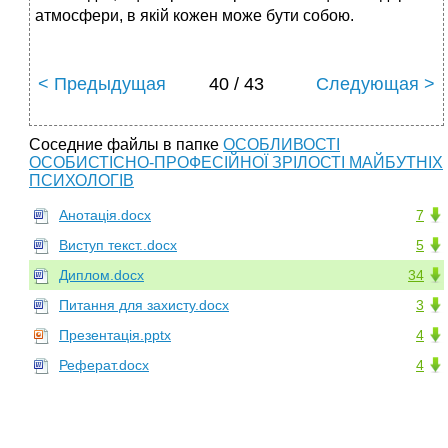
атмосфери, в якій кожен може бути собою.
< Предыдущая
40 / 43
Следующая >
Соседние файлы в папке
ОСОБЛИВОСТІ
ОСОБИСТІСНО-ПРОФЕСІЙНОЇ ЗРІЛОСТІ МАЙБУТНІХ
ПСИХОЛОГІВ
Анотація.docx
7
Виступ текст..docx
5
Диплом.docx
34
Питання для захисту.docx
3
Презентація.pptx
4
Реферат.docx
4