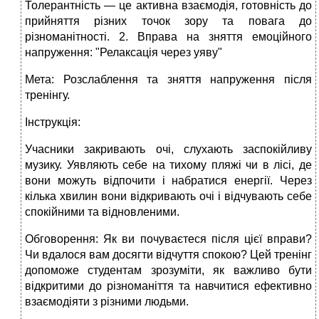
Толерантність — це активна взаємодія, готовність до
прийняття різних точок зору та повага до
різноманітності. 2. Вправа на зняття емоційного
напруження: "Релаксація через уяву"
Мета: Розслаблення та зняття напруження після
тренінгу.
Інструкція:
Учасники закривають очі, слухають заспокійливу
музику. Уявляють себе на тихому пляжі чи в лісі, де
вони можуть відпочити і набратися енергії. Через
кілька хвилин вони відкривають очі і відчувають себе
спокійними та відновленими.
Обговорення: Як ви почуваєтеся після цієї вправи?
Чи вдалося вам досягти відчуття спокою? Цей тренінг
допоможе студентам зрозуміти, як важливо бути
відкритими до різноманіття та навчитися ефективно
взаємодіяти з різними людьми.