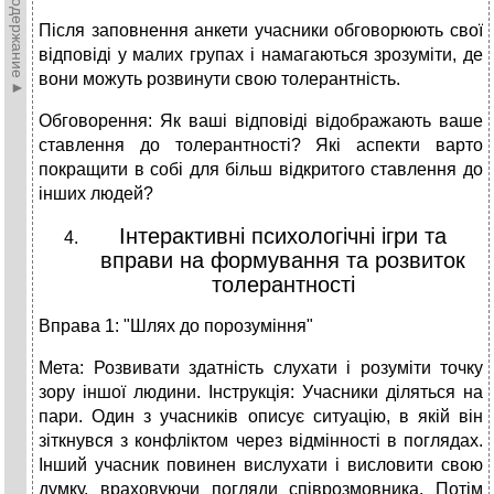
►Содержание►
Після заповнення анкети учасники обговорюють свої
відповіді у малих групах і намагаються зрозуміти, де
вони можуть розвинути свою толерантність.
Обговорення: Як ваші відповіді відображають ваше
ставлення до толерантності? Які аспекти варто
покращити в собі для більш відкритого ставлення до
інших людей?
Інтерактивні психологічні ігри та
вправи на формування та розвиток
толерантності
Вправа 1: "Шлях до порозуміння"
Мета: Розвивати здатність слухати і розуміти точку
зору іншої людини. Інструкція: Учасники діляться на
пари. Один з учасників описує ситуацію, в якій він
зіткнувся з конфліктом через відмінності в поглядах.
Інший учасник повинен вислухати і висловити свою
думку, враховуючи погляди співрозмовника. Потім