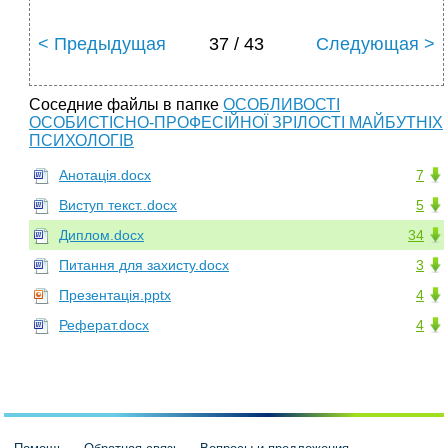
< Предыдущая
37 / 43
Следующая >
Соседние файлы в папке
ОСОБЛИВОСТІ
ОСОБИСТІСНО-ПРОФЕСІЙНОЇ ЗРІЛОСТІ МАЙБУТНІХ
ПСИХОЛОГІВ
Анотація.docx
7
Виступ текст..docx
5
Диплом.docx
34
Питання для захисту.docx
3
Презентація.pptx
4
Реферат.docx
4