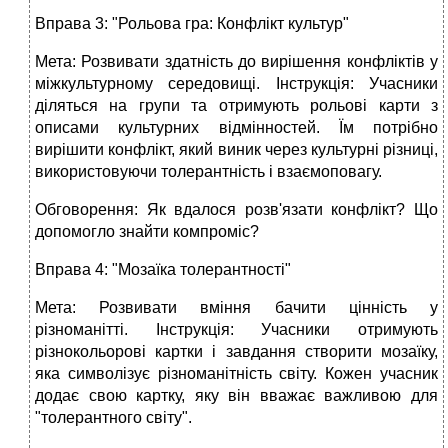
Вправа 3: "Рольова гра: Конфлікт культур"
Мета: Розвивати здатність до вирішення конфліктів у
міжкультурному середовищі. Інструкція: Учасники
діляться на групи та отримують рольові карти з
описами культурних відмінностей. Їм потрібно
вирішити конфлікт, який виник через культурні різниці,
використовуючи толерантність і взаємоповагу.
Обговорення: Як вдалося розв'язати конфлікт? Що
допомогло знайти компроміс?
Вправа 4: "Мозаїка толерантності"
Мета: Розвивати вміння бачити цінність у
різноманітті. Інструкція: Учасники отримують
різнокольорові картки і завдання створити мозаїку,
яка символізує різноманітність світу. Кожен учасник
додає свою картку, яку він вважає важливою для
"толерантного світу".