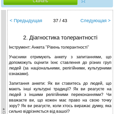
☆
Скачать
< Предыдущая
37 / 43
Следующая >
2. Діагностика толерантності
Інструмент: Анкета "Рівень толерантності"
Учасники отримують анкету з запитаннями, що
допоможуть оцінити їхнє ставлення до різних груп
людей (за національними, релігійними, культурними
ознаками).
Запитання анкети: Як ви ставитесь до людей, що
мають інші культурні традиції? Як ви реагуєте на
людей з іншими релігійними переконаннями? Чи
вважаєте ви, що кожен має право на свою точку
зору? Як ви реагуєте, коли хтось виражає думку, яка
сильно відрізняється від вашої?