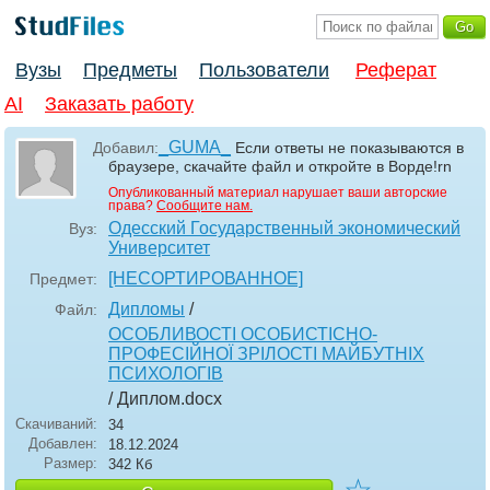
Вузы
Предметы
Пользователи
Реферат
AI
Заказать работу
_GUMA_
Добавил:
Если ответы не показываются в
браузере, скачайте файл и откройте в Ворде!rn
Опубликованный материал нарушает ваши авторские
права?
Сообщите нам.
Одесский Государственный экономический
Вуз:
Университет
[НЕСОРТИРОВАННОЕ]
Предмет:
Дипломы
/
Файл:
ОСОБЛИВОСТІ ОСОБИСТІСНО-
ПРОФЕСІЙНОЇ ЗРІЛОСТІ МАЙБУТНІХ
ПСИХОЛОГІВ
/ Диплом
.docx
Скачиваний:
34
Добавлен:
18.12.2024
Размер:
342 Кб