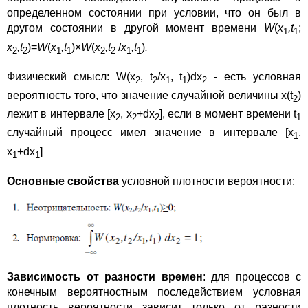
определенном состоянии при условии, что он был в
другом состоянии в другой момент времени
W
(
x
,t
;
1
1
x
,t
)=
W
(
x
,t
)×
W
(
x
,t
/
x
,t
)
.
2
2
1
1
2
2
1
1
Физический смысл: W(x
, t
/x
, t
)dx
- есть условная
2
2
1
1
2
вероятность того, что значение случайной величины х(t
)
2
лежит в интервале [х
, х
+dх
], если в момент времени t
2
2
2
1
случайный процесс имел значение в интервале [х
,
1
х
+dх
]
1
1
Основные свойства
условной плотности вероятности:
Зависимость от разности времен
: для процессов с
конечным вероятностным последействием условная
плотность вероятности зависит только от разности