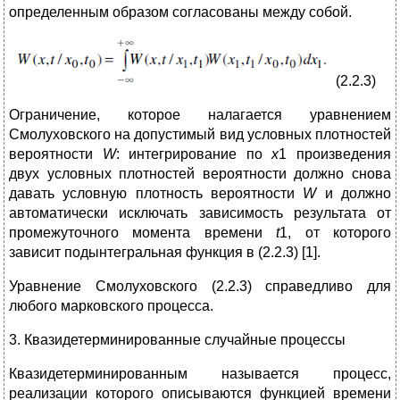
определенным образом согласованы между собой.
(2.2.3)
Ограничение, которое налагается уравнением
Смолуховского на допустимый вид условных плотностей
вероятности
W
: интегрирование по
х
1 произведения
двух условных плотностей вероятности должно снова
давать условную плотность вероятности
W
и должно
автоматически исключать зависимость результата от
промежуточного момента времени
t
1, от которого
зависит подынтегральная функция в (2.2.3) [1].
Уравнение Смолуховского (2.2.3) справедливо для
любого марковского процесса.
3. Квазидетерминированные случайные процессы
Квазидетерминированным называется процесс,
реализации которого описываются функцией времени