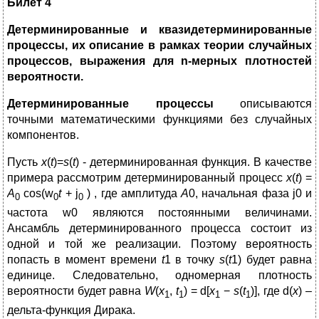
Билет 4
Детерминированные и квазидетерминированные
процессы, их описание в рамках теории случайных
процессов, выражения для n-мерных плотностей
вероятности.
Детерминированные процессы
описываются
точными математическими функциями без случайных
компонентов.
Пусть
x
(
t
)=
s
(
t
) - детерминированная функция. В качестве
примера рассмотрим детерминированный процесс
x
(
t
) =
A
cos(w
t
+ j
) , где амплитуда
A
0, начальная фаза j0 и
0
0
0
частота w0 являются постоянными величинами.
Ансамбль детерминированного процесса состоит из
одной и той же реализации. Поэтому вероятность
попасть в момент времени
t
1 в точку
s
(
t
1) будет равна
единице. Следовательно, одномерная плотность
вероятности будет равна
W
(
x
,
t
) = d[
x
−
s
(
t
)], где d(
х
) –
1
1
1
1
дельта-функция Дирака.