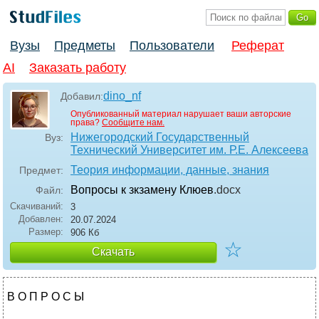
Вузы
Предметы
Пользователи
Реферат
AI
Заказать работу
dino_nf
Добавил:
Опубликованный материал нарушает ваши авторские
права?
Сообщите нам.
Нижегородский Государственный
Вуз:
Технический Университет им. Р.Е. Алексеева
Теория информации, данные, знания
Предмет:
Вопросы к зкзамену Клюев
.docx
Файл:
Скачиваний:
3
Добавлен:
20.07.2024
Размер:
906 Кб
☆
Скачать
В О П Р О С Ы