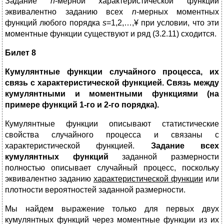
Задание
n
-мерной характеристической функции
эквивалентно заданию всех
n
-мерных моментных
функций любого порядка
s
=1,2,…,¥ при условии, что эти
моментные функции существуют и ряд (3.2.11) сходится.
Билет 8
Кумулянтные функции случайного процесса, их
связь с характеристической функцией. Связь между
кумулянтными и моментными функциями (на
примере функций 1-го и 2-го порядка).
Кумулянтные функции описывают статистические
свойства случайного процесса и связаны с
характеристической функцией.
Задание всех
кумулянтных функций
заданной размерности
полностью описывает случайный процесс, поскольку
эквивалентно заданию
характеристической функции
или
плотности вероятностей заданной размерности.
Мы найдем выражение только для первых двух
кумулянтных функций через моментные функции из их