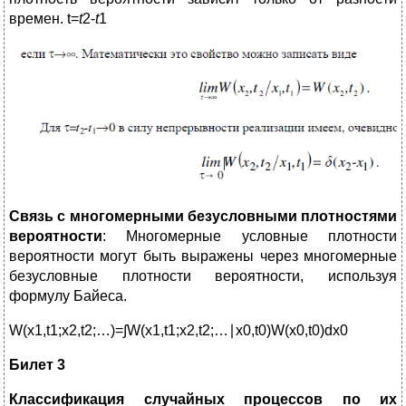
времен. t=
t
2-
t
1
Связь с многомерными безусловными плотностями
вероятности
: Многомерные условные плотности
вероятности могут быть выражены через многомерные
безусловные плотности вероятности, используя
формулу Байеса.
W(x1​,t1​;x2​,t2​;…)=∫W(x1​,t1​;x2​,t2​;…∣x0​,t0​)W(x0​,t0​)dx0​
Билет 3
Классификация случайных процессов по их