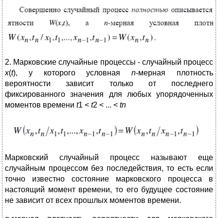
2. Марковские случайные процессы - случайный процесс
х
(
t
), у которого условная
n
-мерная плотность
вероятности зависит только от последнего
фиксированного значения для любых упорядоченных
моментов времени
t
1 <
t
2 < ... <
tn
Марковский случайный процесс называют еще
случайным процессом без последействия, то есть если
точно известно состояние марковского процесса в
настоящий момент времени, то его будущее состояние
не зависит от всех прошлых моментов времени.