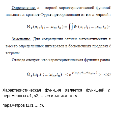
Характеристическая функция является функцией
n
переменных
u
1,
u
2,…,
un
и зависит от
n
параметров
t
1,
t
1,…,
tn
.