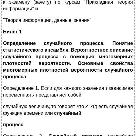
к экзамену (зачёту) по курсам "Прикладная теория
информации" и
"Теория информации, данные, знания"
Билет 1
Определение случайного процесса. Понятие
статистического ансамбля. Вероятностное описание
случайного процесса с помощью многомерных
плотностей вероятности. Основные свойства
многомерных плотностей вероятности случайного
процесса
Определение 1. Если для каждого значения
t
зависимая
переменная
x
представляет собой
случайную величину, то говорят, что
х
=x
(
t
) есть случайная
функция времени или
случайный
процесс
.