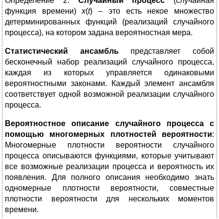
Определение 2.
Случайный процесс
(случайная
функция времени)
x
(
t
) – это есть некое множество
детерминированных функций (реализаций случайного
процесса), на котором задана вероятностная мера.
Статистический ансамбль
представляет собой
бесконечный набор реализаций случайного процесса,
каждая из которых управляется одинаковыми
вероятностными законами. Каждый элемент ансамбля
соответствует одной возможной реализации случайного
процесса.
Вероятностное описание случайного процесса с
помощью многомерных плотностей вероятности
:
Многомерные плотности вероятности случайного
процесса описываются функциями, которые учитывают
все возможные реализации процесса и вероятность их
появления. Для полного описания необходимо знать
одномерные плотности вероятности, совместные
плотности вероятности для нескольких моментов
времени.