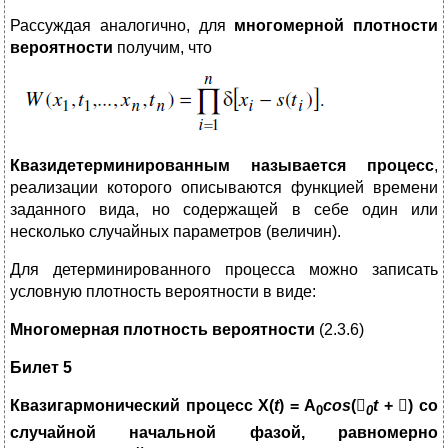
Рассуждая аналогично, для
многомерной плотности
вероятности
получим, что
Квазидетерминированным называется процесс
,
реализации которого описываются функцией времени
заданного вида, но содержащей в себе один или
несколько случайных параметров (величин).
Для детерминированного процесса можно записать
условную плотность вероятности в виде:
Многомерная плотность вероятности
(2.3.6)
Билет 5
Квазигармонический процесс X(
t
) = A
cos
(

t
+

) со
0
0
случайной начальной фазой, равномерно