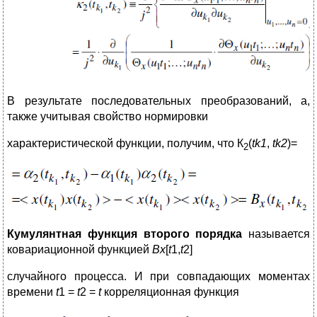
В результате последовательных преобразований, а,
также учитывая свойство нормировки
характеристической функции, получим, что К
(
t
k1
,
t
k2
)=
2
Кумулянтная функция второго порядка
называется
ковариационной функцией
B
x
[
t
1,
t
2]
случайного процесса. И при совпадающих моментах
времени
t
1 =
t
2 =
t
корреляционная функция