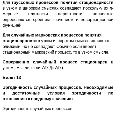
Для
гауссовых процессов понятия стационарности
в узком и широком смыслах совпадают, поскольку их
n
-
мерные плотности вероятности полностью
определяются средним значением и ковариационной
функцией.
Для
случайных марковских процессов понятия
стационарности
в узком и широком смысле являются
близкими, но не совпадают. Обычно если вводят
стационарный марковский процесс, то в узком смысле.
Совершенно случайный процесс стационарен
в
узком смысле, если
W
(
x
,
t
)=
W
(
x
).
Билет 13
Эргодичность случайных процессов. Необходимые
и достаточные условия эргодичности по
отношению к среднему значению.
Эргодичность случайных процессов