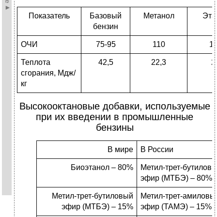
Показатель
Базовый
Метанол
Эта
бензин
ОЧИ
75-95
110
1
Теплота
42,5
22,3
2
сгорания, Мдж/
кг
Высокооктановые добавки, используемые
при их введении в промышленные
бензины
В мире
В России
Биоэтанол – 80%
Метил-трет-бутилов
эфир (МТБЭ) – 80%
Метил-трет-бутиловый
Метил-трет-амиловы
эфир (МТБЭ) – 15%
эфир (ТАМЭ) – 15%