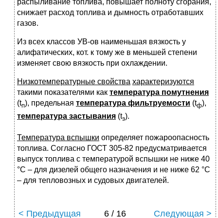
распыливание топлива, повышает полноту сгорания,
снижает расход топлива и дымность отработавших
газов.
Из всех классов УВ-ов наименьшая вязкость у
алифатических, кот. к тому же в меньшей степени
изменяет свою вязкость при охлаждении.
Низкотемпературные свойства
характеризуются
такими показателями как
температура помутнения
(t
), предельная
температура фильтруемости
(t
),
п
ф
температура застывания
(t
).
з
Температура вспышки
определяет пожароопасность
топлива. Согласно ГОСТ 305-82 предусматривается
выпуск топлива с температурой вспышки не ниже 40
°C – для дизелей общего назначения и не ниже 62 °C
– для тепловозных и судовых двигателей.
< Предыдущая
6 / 16
Следующая >