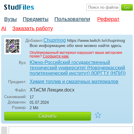
Вузы
Предметы
Пользователи
Реферат
AI
Заказать работу
Chuprinog
Добавил:
https://www.twitch.tv/chuprinog
Всю информацию обо мне можно найти здесь
Опубликованный материал нарушает ваши авторские
права?
Сообщите нам.
Южно-Российский государственный
Вуз:
технический университет (Новочеркасский
политехнический институт) (ЮРГТУ (НПИ))
Химия топлив и смазочных материалов
Предмет:
ХТиСМ Лекции
.docx
Файл:
Скачиваний:
17
Добавлен:
01.07.2024
Размер:
2 Мб
☆
Скачать