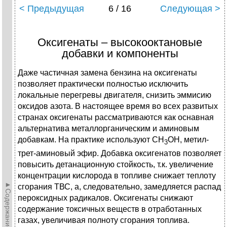
< Предыдущая
6 / 16
Следующая >
Оксигенаты – высокооктановые
добавки и компоненты
Даже частичная замена бензина на оксигенаты
позволяет практически полностью исключить
локальные перегревы двигателя, снизить эммисию
оксидов азота. В настоящее время во всех развитых
странах оксигенаты рассматриваются как оснавная
альтернатива металлорганическим и аминовым
добавкам. На практике используют CH
OH, метил-
3
трет-аминовый эфир. Добавка оксигенатов позволяет
повысить детанационную стойкость, т.к. увеличение
концентрации кислорода в топливе снижает теплоту
►Содержание►
сгорания ТВС, а, следовательно, замедляется распад
пероксидных радикалов. Оксигенаты снижают
содержание токсичных веществ в отработанных
газах, увеличивая полноту сгорания топлива.