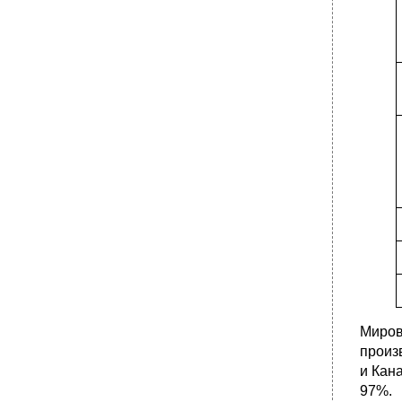
Мирово
произ
и Кана
97%.