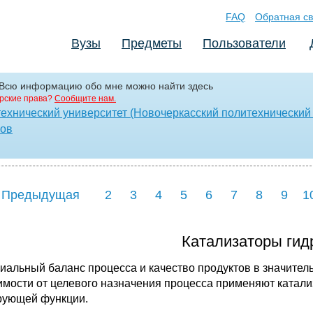
FAQ
Обратная св
Вузы
Предметы
Пользователи
nog Всю информацию обо мне можно найти здесь
рские права?
Сообщите нам.
ехнический университет (Новочеркасский политехнический 
лов
 Предыдущая
2
3
4
5
6
7
8
9
1
Катализаторы гид
иальный баланс процесса и качество продуктов в значитель
имости от целевого назначения процесса применяют катал
рующей функции.