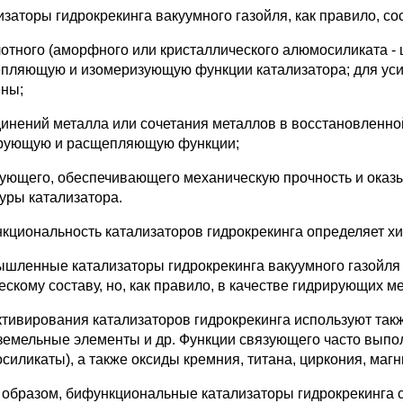
изаторы гидрокрекинга вакуумного газойля, как правило, с
лотного (аморфного или кристаллического алюмосиликата -
пляющую и изомеризующую функции катализатора; для усил
ены;
динений металла или сочетания металлов в восстановленн
рующую и расщепляющую функции;
зующего, обеспечивающего механическую прочность и ока
туры катализатора.
кциональность катализаторов гидрокрекинга определяет х
шленные катализаторы гидрокрекинга вакуумного газойля
ескому составу, но, как правило, в качестве гидрирующих м
ктивирования катализаторов гидрокрекинга используют так
земельные элементы и др. Функции связующего часто выпо
силикаты), а также оксиды кремния, титана, циркония, магн
 образом, бифункциональные катализаторы гидрокрекинга 