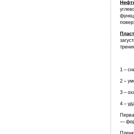
Нефт
углев
функц
повер
Плас
загус
трени
1 – с
2 – у
3 – о
4 – у
Перва
— фор
Пленк