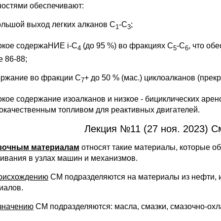
ностями обеспечивают:
ольшой выход легких алканов C
-C
;
1
3
окое содержаНИЕ i-С
(до 95 %) во фракциях C
-C
, что об
4
5
6
е 86-88;
ержание во фракции C
+ до 50 % (мас.) циклоалканов (пре
7
окое содержание изоалканов и низкое - бициклических арен
окачественным топливом для реактивных двигателей.
Лекция №11 (27 ноя. 2023) 
зочным материалам
относят такие материалы, которые о
ивания в узлах машин и механизмов.
оисхождению
СМ подразделяются на материалы из нефти, из
иалов.
значению
СМ подразделяются: масла, смазки, смазочно-ох