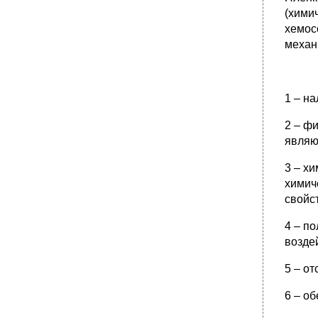
(хими
хемос
механ
1 – н
2 – ф
являю
3 – х
химич
свойс
4 – п
возде
5 – о
6 – о