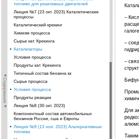
топливо для реактивных двигателей
Катал
Лекция №7 (23 окт. 2023) Каталитические
процессы
– Кис
расще
Каталитический крекинг
галог
Химизм процесса
Сырье кат. Крекинга
– сое
•
Катализаторы
гидри
Условия процесса
– свя
Продукты кат. Крекинга
струк
Типичный состав бензина кк
◄Содержание◄
Бифун
Сырье процесса
•
Условия процесса
Промы
Продукты реакции
химич
Лекция №8 (30 окт. 2023)
Для а
Компонентный состав автомобильных
редко
бензинов России, сша и Европы
алюмо
•
Лекция №9 (13 ноя. 2023) Альтернативные
топлива
Таким