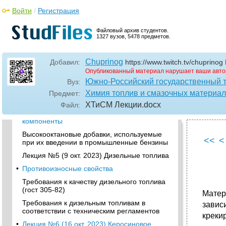
Лекция №4 (2 окт. 2023) Присадки, добавки
и компоненты к топливам
Войти
/
Регистрация
•
Динамика изменения мощностей по
производству товарного автобензина, млн т/
Файловый архив студентов.
1327 вузов, 5478 предметов.
год
Классификация присадок, добавок и
компонентов
Chuprinog
Добавил:
https://www.twitch.tv/chupri
Опубликованный материал нарушает ваши авто
Металлсодержащие антидетонаторы
Южно-Российский государственный т
Вуз:
Марганецсодержащие присадки
Химия топлив и смазочных материа
Предмет:
Аминосодержащие добавки
ХТиСМ Лекции
.docx
Файл:
•
Оксигенаты – высокооктановые добавки и
компоненты
Высокооктановые добавки, используемые
<<
<
при их введении в промышленные бензины
Лекция №5 (9 окт. 2023) Дизельные топлива
•
Противоизносные свойства
Требования к качеству дизельного топлива
(гост 305-82)
Матер
Требования к дизельным топливам в
завис
соответствии с техническим регламентов
креки
•
Лекция №6 (16 окт. 2023) Керосиновое