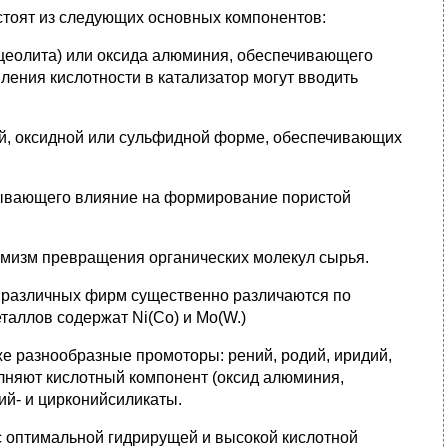
остоят из следующих основных компонентов:
 цеолита) или оксида алюминия, обеспечивающего
ения кислотности в катализатор могут вводить
ой, оксидной или сульфидной форме, обеспечивающих
зывающего влияние на формирование пористой
имизм превращения органических молекул сырья.
 различных фирм существенно различаются по
еталлов содержат Ni(Co) и Mo(W.)
же разнообразные промоторы: рений, родий, иридий,
лняют кислотный компонент (оксид алюминия,
ий- и цирконийсиликаты.
с оптимальной гидрирущей и высокой кислотной