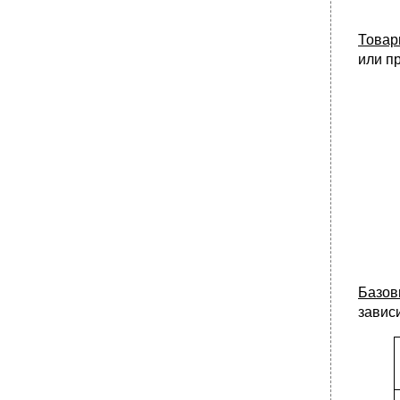
Товар
или п
Базо
завис