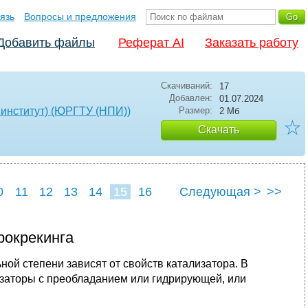
язь
Вопросы и предложения
Добавить файлы
Реферат AI
Заказать работу
Скачиваний:
17
Добавлен:
01.07.2024
институт) (ЮРГТУ (НПИ))
Размер:
2 Мб
☆
Скачать
0
11
12
13
14
15
16
Следующая >
>>
рокрекинга
ной степени зависят от свойств катализатора. В
изаторы с преобладанием или гидрирующей, или