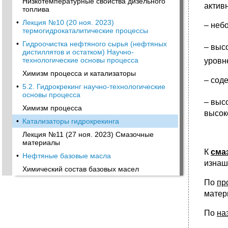
Низкотемпературные свойства дизельного
актив
топлива
•
Лекция №10 (20 ноя. 2023)
– неб
термогидрокаталитические процессы
•
Гидроочистка нефтяного сырья (нефтяных
– выс
дистиллятов и остатком) Научно-
технологические основы процесса
уровн
Химизм процесса и катализаторы
– сод
•
5.2. Гидрокрекинг научно-технологические
основы процесса
– выс
Химизм процесса
высок
•
Катализаторы гидрокрекинга
Лекция №11 (27 ноя. 2023) Смазочные
материалы
К
сма
•
Нефтяные базовые масла
изнаш
Химический состав базовых масел
По
пр
матер
По
на