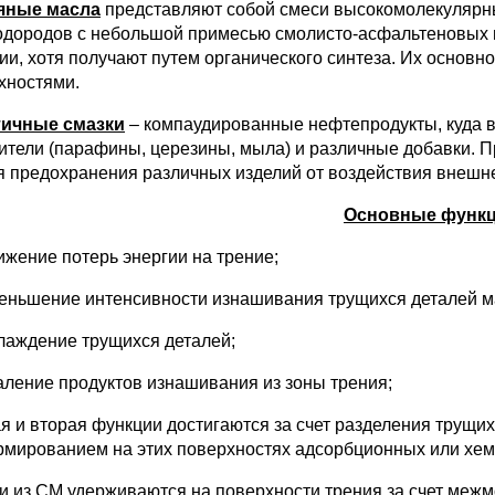
яные масла
представляют собой смеси высокомолекулярн
одородов с небольшой примесью смолисто-асфальтеновых
ии, хотя получают путем органического синтеза. Их осно
хностями.
тичные смазки
– компаудированные нефтепродукты, куда в
тители (парафины, церезины, мыла) и различные добавки. 
я предохранения различных изделий от воздействия внешн
Основные функ
нижение потерь энергии на трение;
меньшение интенсивности изнашивания трущихся деталей м
хлаждение трущихся деталей;
даление продуктов изнашивания из зоны трения;
я и вторая функции достигаются за счет разделения трущих
мированием на этих поверхностях адсорбционных или хем
и из СМ удерживаются на поверхности трения за счет меж