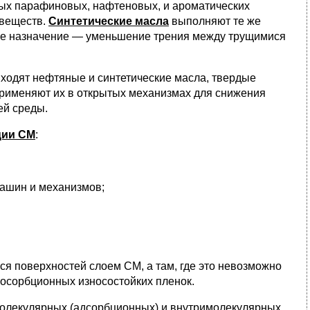
ых парафиновых, нафтеновых, и ароматических
 веществ.
Синтетические масла
выполняют те же
вное назначение — уменьшение трения между трущимися
ходят нефтяные и синтетические масла, твердые
Применяют их в открытых механизмах для снижения
ей среды.
ции СМ
:
ашин и механизмов;
ся поверхностей слоем СМ, а там, где это невозможно
осорбционных износостойких пленок.
молекулярных (адсорбционных) и внутримолекулярных