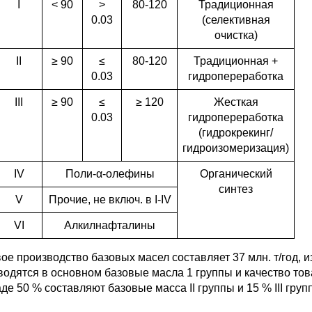
I
< 90
>
80-120
Традиционная
0.03
(селективная
очистка)
II
≥ 90
≤
80-120
Традиционная +
0.03
гидропереработка
III
≥ 90
≤
≥ 120
Жесткая
0.03
гидропереработка
(гидрокрекинг/
гидроизомеризация)
IV
Поли-α-олефины
Органический
синтез
V
Прочие, не включ. в I-IV
VI
Алкилнафталины
е производство базовых масел составляет 37 млн. т/год, из
водятся в основном базовые масла 1 группы и качество то
де 50 % составляют базовые масса II группы и 15 % III гру