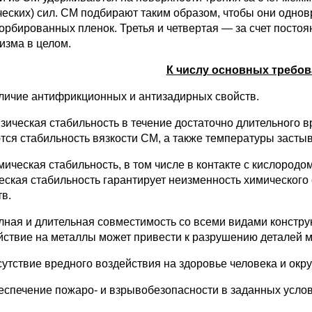
ческих) сил. СМ подбирают таким образом, чтобы они одн
орбированных пленок. Третья и четвертая — за счет постоя
изма в целом.
К числу основных требов
аличие антифрикционных и антизадирных свойств.
изическая стабильность в течение достаточно длительного
тся стабильность вязкости СМ, а также температуры засты
имическая стабильность, в том числе в контакте с кислород
еская стабильность гарантирует неизменность химического 
тв.
олная и длительная совместимость со всеми видами констр
йствие на металлы может привести к разрушению деталей 
тсутствие вредного воздействия на здоровье человека и ок
беспечение пожаро- и взрывобезопасности в заданных усло