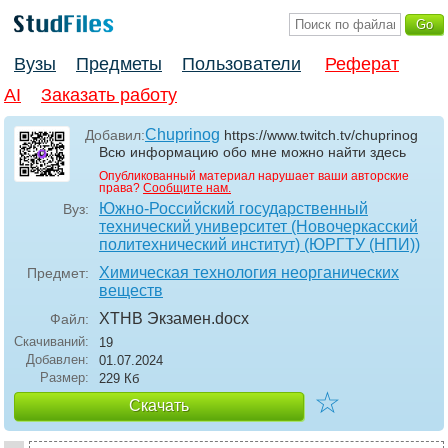
Вузы
Предметы
Пользователи
Реферат
AI
Заказать работу
Chuprinog
Добавил:
https://www.twitch.tv/chuprinog
Всю информацию обо мне можно найти здесь
Опубликованный материал нарушает ваши авторские
права?
Сообщите нам.
Южно-Российский государственный
Вуз:
технический университет (Новочеркасский
политехнический институт) (ЮРГТУ (НПИ))
Химическая технология неорганических
Предмет:
веществ
ХТНВ Экзамен
.docx
Файл:
Скачиваний:
19
Добавлен:
01.07.2024
Размер:
229 Кб
☆
Скачать