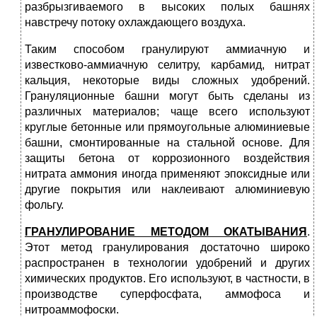
разбрызгиваемого в высоких полых башнях
навстречу потоку охлаждающего воздуха.
Таким способом гранулируют аммиачную и
известково-аммиачную селитру, карбамид, нитрат
кальция, некоторые виды сложных удобрений.
Грануляционные башни могут быть сделаны из
различных материалов; чаще всего используют
круглые бетонные или прямоугольные алюминиевые
башни, смонтированные на стальной основе. Для
защиты бетона от коррозионного воздействия
нитрата аммония иногда применяют эпоксидные или
другие покрытия или наклеивают алюминиевую
фольгу.
ГРАНУЛИРОВАНИЕ МЕТОДОМ ОКАТЫВАНИЯ
.
Этот метод гранулирования достаточно широко
распространен в технологии удобрений и других
химических продуктов. Его используют, в частности, в
производстве суперфосфата, аммофоса и
нитроаммофоски.