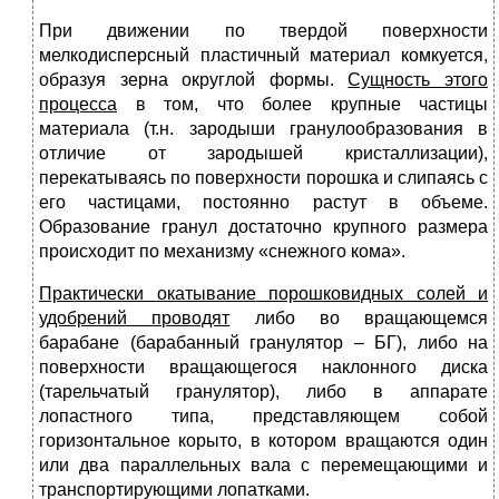
При движении по твердой поверхности
мелкодисперсный пластичный материал комкуется,
образуя зерна округлой формы.
Сущность этого
процесса
в том, что более крупные частицы
материала (т.н. зародыши гранулообразования в
отличие от зародышей кристаллизации),
перекатываясь по поверхности порошка и слипаясь с
его частицами, постоянно растут в объеме.
Образование гранул достаточно крупного размера
происходит по механизму «снежного кома».
Практически
окатывание
порошковидных солей и
удобрений
проводят
либо во вращающемся
барабане (барабанный гранулятор – БГ), либо на
поверхности вращающегося наклонного диска
(тарельчатый гранулятор), либо в аппарате
лопастного типа, представляющем собой
горизонтальное корыто, в котором вращаются один
или два параллельных вала с перемещающими и
транспортирующими лопатками.