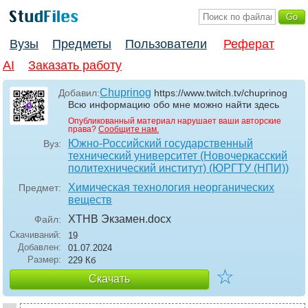
Вузы
Предметы
Пользователи
Реферат
AI
Заказать работу
Chuprinog
Добавил:
https://www.twitch.tv/chuprinog
Всю информацию обо мне можно найти здесь
Опубликованный материал нарушает ваши авторские
права?
Сообщите нам.
Южно-Российский государственный
Вуз:
технический университет (Новочеркасский
политехнический институт) (ЮРГТУ (НПИ))
Химическая технология неорганических
Предмет:
веществ
ХТНВ Экзамен
.docx
Файл:
Скачиваний:
19
Добавлен:
01.07.2024
Размер:
229 Кб
☆
Скачать