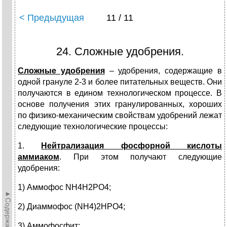
< Предыдущая
11 / 11
24. Сложные удобрения.
Сложные удобрения
– удобрения, содержащие в
одной грануле 2-3 и более питательных веществ. Они
получаются в едином технологическом процессе. В
основе получения этих гранулированных, хороших
по физико-механическим свойствам удобрений лежат
следующие технологические процессы:
1.
Нейтрализация фосфорной кислоты
аммиаком
. При этом получают следующие
удобрения:
1) Аммофос NH4H2PO4;
►Содержание►
2) Диаммофос (NH4)2HPO4;
3) Аммофосфит;