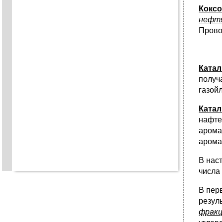
Кокс
нефт
Прово
Ката
получ
газой
Ката
нафт
арома
арома
В нас
числа
В пер
резул
фрак