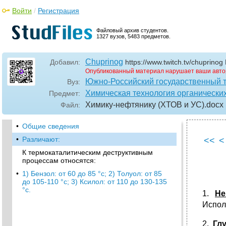
Войти
/
Регистрация
Файловый архив студентов.
1327 вузов, 5483 предметов.
Chuprinog
Добавил:
https://www.twitch.tv/chupri
Опубликованный материал нарушает ваши авто
Южно-Российский государственный т
Вуз:
Химическая технология органически
Предмет:
Химику-нефтянику (ХТОВ и УС)
.docx
Файл:
•
Общие сведения
•
Различают:
<<
<
К термокаталитическим деструктивным
процессам относятся:
•
1) Бензол: от 60 до 85 °c; 2) Толуол: от 85
до 105-110 °c; 3) Ксилол: от 110 до 130-135
°c.
1.
Не
Исполь
2.
Гл