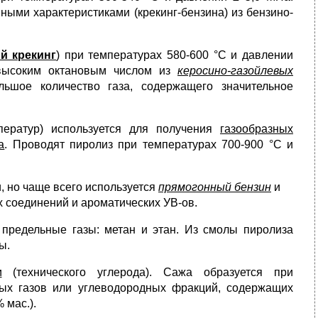
ными характеристиками (крекинг-бензина) из бензино-
й крекинг
) при температурах 580-600 °С и давлении
 высоким октановым числом из
керосино-газойлевых
льшое количество газа, содержащего значительное
ератур) используется для получения
газообразных
а
. Проводят пиролиз при температурах 700-900 °С и
, но чаще всего используется
прямогонный бензин
и
 соединений и ароматических УВ-ов.
предельные газы: метан и этан. Из смолы пиролиза
ы.
и
(технического углерода). Сажа образуется при
ых газов или углеводородных фракций, содержащих
 мас.).