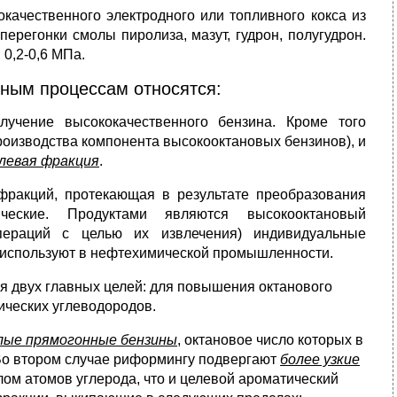
ачественного электродного или топливного кокса из
 перегонки смолы пиролиза, мазут, гудрон, полугудрон.
 0,2-0,6 МПа.
вным процессам относятся:
лучение высококачественного бензина. Кроме того
роизводства компонента высокооктановых бензинов), и
левая фракция
.
 фракций, протекающая в результате преобразования
еские. Продуктами являются высокооктановый
пераций с целью их извлечения) индивидуальные
е используют в нефтехимической промышленности.
 двух главных целей: для повышения октанового
ических углеводородов.
ые прямогонные бензины
, октановое число которых в
 Во втором случае риформингу подвергают
более узкие
ом атомов углерода, что и целевой ароматический