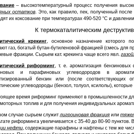
ование
– высокотемпературный процесс получения высокок
яных остатков
. Это, как правило, пек, полученный после
дят их коксование при температурах 490-520 °С и давлении
К термокаталитическим деструкти
литический
крекинг
, основное назначение которого по
ают газ, богатый бутан-бутиленовой фракцией (смесь для п
левые фракции. Сырьем кат. крекинга чаще всего явл.
газой
литический
риформинг
, т. е. ароматизация бензиновых
еновых и парафиновых углеводородов в ароматич
тизированный бензин или (после соответствующих о
тические углеводороды (бензол, толуол, ксилолы), которы
тоящее время риформинг применяют в промышленности для
 моторных топлив и для получения индивидуальных аромат
вом случае сырьем служит
лигроиновая фракция
или
тяжел
ьтате риформинга увеличивается с 35-40 до 80-90 пунктов.
ции нефти
, содержащие парафины и нафтены с тем же числ