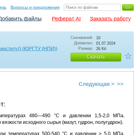
язь
Вопросы и предложения
Добавить файлы
Реферат AI
Заказать работу
Скачиваний:
10
Добавлен:
01.07.2024
институт) (ЮРГТУ (НПИ))
Размер:
26 Кб
☆
Скачать
Следующая >
>>
т:
мпературах 480—490 °С и давлении 1,5-2,0 МПа.
вязкости исходного сырья (мазут, гудрон, полугудрон).
при температурах 500-540 °С и давлении ≥ 5,0 МПа.