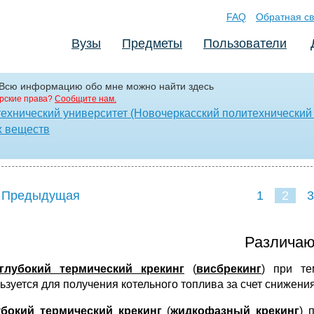
FAQ
Обратная св
Вузы
Предметы
Пользователи
nog Всю информацию обо мне можно найти здесь
рские права?
Сообщите нам.
ехнический университет (Новочеркасский политехнический 
х веществ
 Предыдущая
1
2
3
Различаю
глубокий термический крекинг
(
висбрекинг
) при те
зуется для получения котельного топлива за счет снижения 
убокий термический крекинг
(
жидкофазный крекинг
) 