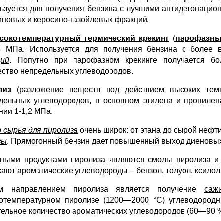
ьзуется для получения бензина с лучшими антидетонацион
иновых и керосино-газойлевых фракций.
сокотемпературный термический крекинг
(
парофазны
,3 МПа. Используется для получения бензина с более
ций
. Попутно при парофазном крекинге получается бо
ество непредельных углеводородов.
лиз
(разложение веществ под действием высоких темп
дельных углеводородов
, в основном
этилена
и
пропилен
нии 1-1,2 МПа.
 сырья для пиролиза
очень широк: от этана до сырой нефти
зы
. Прямогонный бензин дает повышенный выход диеновых
ными продуктами пиролиза
являются смолы пиролиза и 
кают ароматические углеводороды – бензол, толуол, ксилол
им направлением пиролиза является получение
саж
отемпературном пиролизе (1200—2000 °С) углеводородн
тельное количество ароматических углеводородов (60—90 %