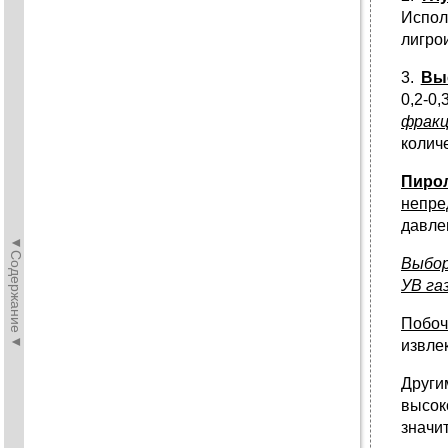
Испол
лигро
3.
Вы
0,2-0
фрак
колич
Пиро
непре
давле
◄Содержание◄
Выбор
УВ га
Побоч
извле
Друг
высок
значи