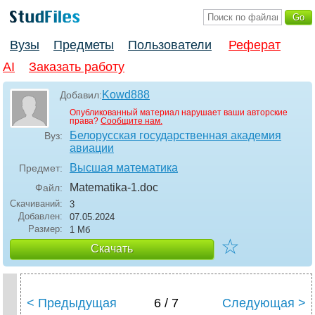
Вузы
Предметы
Пользователи
Реферат
AI
Заказать работу
Kowd888
Добавил:
Опубликованный материал нарушает ваши авторские
права?
Сообщите нам.
Белорусская государственная академия
Вуз:
авиации
Высшая математика
Предмет:
Matematika-1
.doc
Файл:
Скачиваний:
3
Добавлен:
07.05.2024
Размер:
1 Мб
☆
Скачать
< Предыдущая
6 / 7
Следующая >