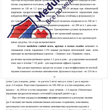
При персистирующей форме хронического вульвовагинального кандидоза (сим-
птомы сохраняются постоянно, несколько стихая после лечения) флуконазол на-
значается по 150 мг 1-2 раза в месяц в течение 12-24 месяцев при обязательной
коррекции предрасполагающих состояний. При невозможности определения вида
вобудителя ВВК (известно, что С. krusei и C. glabrata устойчивы к флуконазолу) и
его чувствительности к антимикотику следует назначать итраконазол по 200 мг 1
раз в день 3 дня, затем для предотвращения рецидивов – по 200 мг в 1 день каж-
дой менструации в течение 5-6 месяцев. Одновременно должно проводиться лече-
ние полового партнера, даже если у него нет проявлений кандидоза.
При лечении кандидозного баланопостита назначаются те же противогриб-
ковые средства, что и при вульвовагините.
Лечение
кандидоза гладкой кожи, крупных и мелких складок
начинают со
смазывания очагов поражения
1-2%
водным раствором метиленовой сини, затем
переходят на противогрибковые аэрозоли - «Ламизил» или «Термикон» спреи,
различные противогрибковые кремы 1-2 раза в день - до разрешения высыпаний
плюс еще в течение 7-10 дней – для закрепления эффекта терапии.
При распространенных процессах на коже и при неэффективности местной
терапии назначают системные антимикотики: флуконазол взрослым - по 150 мг в
74
сутки 1 раз в неделю, детям – из расчета 5 мг/кг массы в сутки 1 раз в неделю –
курс 2-4 недели. Взрослым итраконазол по 100-200 мг в сутки ежедневно, кето-
коназол – по 200 мг в сутки ежедневно - курс лечения – 2-4 недели. Обязательна
коррекция предрасполагающих состояний (сахарный диабет и др.).
При лечение кандидоза
ногтевых валиков
применяется длительная терапия
(до 6 месяцев) местными антимикотиками (азольные соединения, аллиламины,
цоклопирокс) или назначаются системные антимикотики короткими курсами в