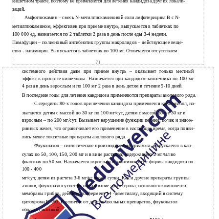
кишечном тракте, поэтому не применяется для лечения кандидоза других локали-
заций.
Амфоглюкамин – смесь N-метилглюкаминовой соли амфотерицина В с N-
метилглюкамином, эффективен при приеме внутрь, выпускается в таблетках по
100 000 ед, назначается по 2 таблетки 2 раза в день после еды 3-4 недели.
Пимафуцин – полиеновый антибиотик группы макролидов – действующее веще-
ство - натамицин. Выпускается в таблетках по 100 мг. Отличается отсутствием
71
системного действия даже при приеме внутрь – оказывает только местный
эффект в просвете кишечника. Назначается при кандидозе кишечника по 100 мг
4 раза в день взрослым и по 100 мг 2 раза в день детям в течение 5-10 дней.
В
последние годы для лечения кандидоза применяются препараты азолового ряда.
середины
80-х годов при лечении кандидоза применяется кетоконазол, на-
С
значается детям с массой до 30 кг по 100 мг/сут, детям с массой более 30 кг и
взрослым – по 200 мг/сут. Вызывает нарушение функции печени, почек и эндок-
ринных желез, что ограничивает его применение в настоящее время, когда появи-
лись менее токсичные препараты азолового ряда.
Флуконазол – синтетическое производное бис-триазола, выпускается в кап-
сулах по 50, 100, 150, 200 мг и в виде раствора, содержащего 2 мг/мл во
флаконах по 50 мл. Назначается взрослым в зависимости от формы кандидоза по
100 - 400
мг/сут, детям из расчета 3-6 мг/кг веса в сутки. Как и другие препараты группы
азолов, флуконазол угнетает образование эргостерола, основного компонента
мембраны грибов, действуя на фермент 14 -деметилазу, входящий в систему
цитохрома Р 450. В отличие от других азольных препаратов, флуконазол
обладает высокой