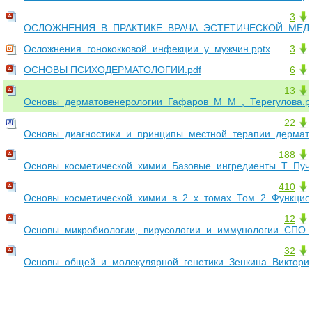
3
ОСЛОЖНЕНИЯ_В_ПРАКТИКЕ_ВРАЧА_ЭСТЕТИЧЕСКОЙ_МЕДИЦ
Осложнения_гонококковой_инфекции_у_мужчин.pptx
3
ОСНОВЫ ПСИХОДЕРМАТОЛОГИИ.pdf
6
13
Основы_дерматовенерологии_Гафаров_М_М_,_Терегулова.p
22
Основы_диагностики_и_принципы_местной_терапии_дермато
188
Основы_косметической_химии_Базовые_ингредиенты_Т_Пучк
410
Основы_косметической_химии_в_2_х_томах_Том_2_Функцио
12
Основы_микробиологии,_вирусологии_и_иммунологии_СПО_У
32
Основы_общей_и_молекулярной_генетики_Зенкина_Виктори