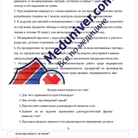
дившихся от несанированных матерей, особенно в первые 7 дней жизни –
осмотр и обследование на грибы.
3. При выявлении кандидоза у новорожденных их изолируют и назначают проти-
вогрибковую терапию на 2 недели, контроль продолжается в поликлинике.
4. В роддоме для матерей и новорожденных с проявлениями кандидоза выделяют-
ся отдельные предметы обихода и инструменты, которые дезинфицируются кипя-
чением в течение 30 минут, или автоклавированием в течение 1 часа.
5.
Медицинский персонал с подозрением на кандидоз, не допускается к работе в
роддомах, детских отделениях поликлиник и больниц.
6.
На предприятиях по производству антибиотиков,
белково-витаминных препара-
тов, по переработке фруктов и овощей следует проводить регулярный клинико-
лабораторный контроль работников с целью исключения кандидоносительства.
7. Регулярно проводить санитарно-просветительную работу среди медицинских
работников, работников пищевой промышленности, предпритий по производству
белково-витаминных препарпатов, а также среди женщин, обращающихся в жен-
ские консультации.
Контрольные вопросы по теме:
1.
Для чего применяется проба Бальцера?
2.
Чем лечить отрубевидный лишай?
3.
Перечислите клинические разновидности микозов стоп.
4.
Бывают ли на ладонях проявления дисгидротической формы
микозов стоп?
5.
При каких формах микозов стоп рекомендуется применение десенси-
76
билизирующего лечения?