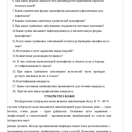
6.
При каких формах микозов стоп рекомендуется применение кератоли-
тических мазей?
7.
Какие клинические формы трихофитии вызываются фиолетовым три-
хофитоном?
8.
Каковы основные симптомы хронической трихофитии?
9.
При каких грибковых заболеваниях поражаются ногтевые пластинки?
10.Какие грибы вызывают инфильтративную и нагноительную формы
трихофитии?
11.После каких грибковых заболеваний остается рубцевидная атрофия на го-
лове?
12.Источники и пути заражения микроспорией?
13.Клинические разновидности фавуса?
14.
В чем отличие нагноительной трихофитии в области усов и бороды
от стафилококкового сикоза?
15.
При каком грибковом заболевании волосистой части проводят
ручную эпиляцию волос в очагах?
16.Классификация кандидоза.
17.
Какие системные антимикотики применяются для лечения кандидоза.
18.
Перечислите меры профилактики кандидоза.
ТУБЕРКУЛЕЗ КОЖИ
Возбудителем туберкулеза кожи является микобактерия Коха. В 75 - 80 %
случаев туберкулез кожи вызывается микобактерией typus humanus реже — typus
bovinus, очень редко - typus gallinaceus. Основные пути заражения -
лимфогенный и гематогенный - проникновение микобактерий из очагов при
туберкулезе внут-
ренних органов. Иногда проникновение инфекции может быть percontinuitatem с
поражением подлежащих лимфатических узлов и костей. Возможно заражение и