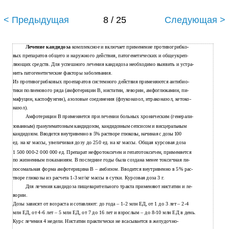
< Предыдущая
8 / 25
Следующая >
Лечение кандидоза
комплексное и включает применение противогрибко-
вых препаратов общего и наружного действия, патогенетических и общеукреп-
ляющих средств. Для успешного лечения кандидоза необходимо выявить и устра-
нить патогенетические факторы заболевания.
Из противогрибковых проепаратов системного действия применяются антибио-
тики полиенового ряда (амфотерицин В, нистатин, леворин, амфоглюкамин, пи-
мафуцин, каспофунгин), азоловые соединения (флуконазол, итраконазол, кетоко-
назол).
Амфотерицин В применяется при лечении больных хроническим (генерали-
зованным) гранулематозным кандидозом, кандидозным сепсисом и висцеральным
кандидозом. Вводится внутривенно в 5% растворе глюкозы, начиная с дозы 100
ед. на кг массы, увеличивая дозу до 250 ед. на кг массы. Общая курсовая доза
1 500 000-2 000 000 ед. Препарат нефротоксичен и гепатотоксичен, применяется
по жизненным показаниям. В последние годы была создана менее токсичная ли-
посомальная форма амфотерицина В – амбизом. Вводится внутривенно в 5% рас-
творе глюкозы из расчета 1-3 мг/кг массы в сутки. Курсовая доза 3 г.
Для лечения кандидоза пищеварительного тракта применяют нистатин и ле-
ворин.
Дозы зависят от возраста и сотавляют: до года – 1-2 млн ЕД, от 1 до 3 лет – 2-4
млн ЕД, от 4-6 лет – 5 млн ЕД, от 7 до 16 лет и взрослым – до 8-10 млн ЕД в день.
Курс лечения 4 недели. Нистатин практически не всасывается в желудочно-