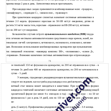
приема пищи 2 раза в день. Антисептики нельзя проглатывать.
При кандидозных заедах применяются комбинированные мази: «тридерм»,
«пимафукорт», «лоринден С», «микозолон», «травокорт»
При хроническом кандидозе слизистых назначают системные антимикотики в
течение 2-3 недель: флуконазол взрослым по 50-100 мг/сут ежедневно, детям из
расчета 3-5 мг/кг массы тела, взрослым - итраконазол по100-200 мг/сут, кетокона-
зол по 200 мг/ сут ежедневно.
Большинство случаев острого
вульвовагинального кандидоза (ВВК)
подда-
ется лечению местными антимикотическими средствами в виде кремов, мазей, ва-
гинальных свечей: клотримазол, кетоконазол, оксиконазол, изоконазол, натами-
цин. Возможно использование комбинированных препаратов при вульвовагини-
тах смешанной этиологии: «макмирор комплекс 500», «полижинакс», «клион Д»,
«тержинан». Возможно назначение систеных антимикотиков при остром кандидо-
73
зе гениталий: 150 мг флуконазола однократно; по 200 мг итраконазола в сутки – в
течение 3х дней или 400 мг итраконазола однократно; по 200 мг кетоконазола в
сутки – 5 дней.
У женщин, страдающих рецидивирующим вульвовагинальным кандидозом,
следует исследовать кал на грибы рода кандида и на дисбактериоз, так как пер-
вичный очаг микоза может находиться в кишечнике. При хронических формах
кандидоза гениталий назначают системные антимикотики. При рецидивирующей
хронической форме (не менее 4-х эпизодов в год) - начальный курс – по 50 мг
флуконазола 1 раз в день 14 дней, или по 150 мг 1 раз в 3 дня – в течение двух
не-
дель (5 капсул). Профилактика рецидивов150 мг 1 раз в неделю – 3-4 месяца.