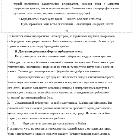
торый постепенно размягчается, вскрывается, образуя язвы с мягкими,
подрытыми краями, фистулезными ходами. Заживают язвы гипертрофическими
рубцами с мостиками, перемычками (поспеловские рубцы).
3.Бородавчатый туберкулез кожи — Tuberculosis cutis verrucosa.
Путь заражения чаще всего экзогенный. Локализация - на руках, ногах.
78
Появляются синюшно-красного цвета бугорок, который впоследствии, покрывает-
ся бородавчатыми разрастаниями. Заболевание протекает длительно. На месте бу-
горков остаются участки рубцевидной атрофии.
Б. Диссеминированные формы туберкулеза кожи.
Папуло-некротический и лихеноидный туберкулез, индуративная эритема.
Наблюдаются чаще у больных с высокой степенью иммунитета. Появляются при
гематогенном рассеивании инфекции из очагов туберкулеза внутренних органов
и кожи. Течение диссеминированных форм обычно доброкачественное.
1.
Папуло-некротический
туберкулез. Встречается чаще в юношескомвозрасте,
локализация в основном на разсибательных поверхностях верхних и нижних ко-
нечностей. Вначале появляются небольшие папулы, в центре которых образуется
очажок сухого некроза, затем образуется корочка, по отхождении которой остает-
ся мелкий (штампованный) рубчик.
2.
Лихеноидный туберкулез - лишай золотушных - Lichen scrofulosorum. Вы-
сыпания состоят из мелких узелков величиной до просяного зерна, располагаю-
щихся чаще всего на боковых поверхностях живота, груди. Исчезает сыпь бес-
следно, но иногда могут оставаться рубчики.
3.
Индуративная эритема (erytema induratum Basin).
Появляются узлы на передних поверхностях голеней чаще у молодых женщин.
Узлы приобретают синюшно-красную окраску. Течение болезни вялое, длитель-