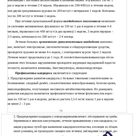
комбинации с местными антисептиками и антимикотиками. Флуконазол 150 мг 1
раз в неделю в течение 2-6 недель. Итраконазол по 200-400/сут в течение недели,
или двумя трехдневными курсами по 200 мг/сут с интервалом 1 неделя. Кетокона-
зол по 200 мг/сут в течение 2 недель.
При лечении проксимальной формы
кандидозного онихомикоза
назначают-
ся системнве антимикотики: флуконазол по 150 мг 1 раз в неделю в течение 4-6
месяцев, итраконазол по 400 мг/сут (в два приема) 1 неделю, 3 недели перерыв –
2-3 цикла, кетоконазол по 200 мг/сут – 2-4 месяца.
Лечение больных
хроническим гранулематозным кандидозом
комплекс-
ное, включает этиотропноые, патогенетические и общеукрепляющие средства,
проводится курсами не менее 4-х недель, с повторением курсов через 2 недели.
Лечение может продолжаться до 1 года. В соответствии выявленными при обсле-
довании этих больных нарушениями проводится коррекция эндокринной недоста-
точности, назначаются витамины, биостимуляторы, иммуномодуляторы.
Профилактика кандидоза
заключается в следующем:
1. Предупреждение развития кандидоза у больных тяжелыми соматическими за-
болеваниями: сахарный диабет, злокачественные новообразования, болезни крови,
иммунодефициты, получающих массивную антибиотикотерапию. Не дожидаясь
развития кандидоза назначается профилактическое лечение флуконазолом взрос-
лым по 150 мг 1 раз в неделю, детям из расчета 2,5-5 мг/кг массы 1 раз в неделю
не менее 2 - 3 раз.
75
2. Предупреждение кандидоза у новорожденныхвключает: обследование на грибы
беременных в женских консултациях; лечение привыявлении у них кандидоза; са-
нация родовых путей при выявлении кандидоносительства; изоляция из общих
палат рожениц, не прошедших санации или лечения; наблюдение за детьми, ро-