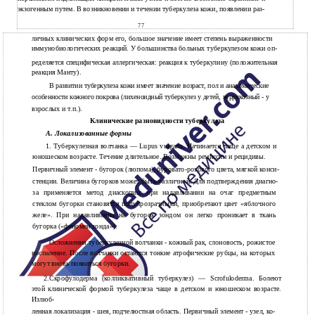
экзогенным путем. В возникновении и течении туберкулеза кожи, появлении раз-
77
личных клинических форм его, большое значение имеет степень выраженности
иммунобиологических реакций. У большинства больных туберкулезом кожи оп-
ределяется специфическая аллергическая: реакция к туберкулину (положительная
реакция Манту).
В развитии туберкулеза кожи имеет значение возраст, пол и анатомические
особенности кожного покрова (лихеноидный туберкулез у детей, веррукозный - у
взрослых и т.п.).
Клинические разновидности туберкулеза
А. Локализованные формы
1. Туберкулезная волчанка — Lupus vulgaris. Начинается чаще а детском и
юношеском возрасте. Течение длительное. Возможны ремиссии и рецидивы.
Первичный элемент - бугорок (люпома), буровато-розового цвета, мягкой конси-
стенции. Величина бугорков может быть различной. Для подтверждения диагно-
за применяется метод диаскопии: при надавливании на очаг предметным
стеклом бугорки становятся полупрозрачными, приобретают цвет «яблочного
желе». При надавливании на бугорок зондом он легко проникает в ткань
бугорка («феномен зонда»).
Осложнения туберкулезной волчанки - кожный рак, слоновость, рожистое
воспаление. После волчанки остаются тонкие атрофические рубцы, на которых
могут вновь появиться бугорки.
2.Скрофулодерма (колликвативный туберкулез) — Scrofuloderma. Болеют
этой клинической формой туберкулеза чаще в детском и юношеском возрасте.
Излюб-
ленная локализация - шея, подчелюстная область. Первичный элемент - узел, ко-