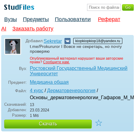
Вузы
Предметы
Пользователи
Реферат
AI
Заказать работу
Добавил:
Sekretar
kiopkiopkiop18@yandex.ru
t.me/Prokururor I Вовсе не секретарь, но почту
проверяю
Опубликованный материал нарушает ваши авторские
права?
Сообщите нам.
Ростовский Государственный Медицинский
Вуз:
Университет
Медицина общая
Предмет:
4 курс
/
Дерматовенерология
/
Файл:
Основы_дерматовенерологии_Гафаров_М_М_
Скачиваний:
13
Добавлен:
23.03.2024
Размер:
1 Мб
☆
Скачать