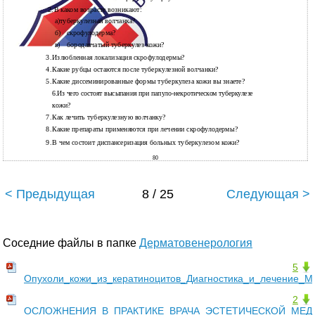
2.
В каком возрасте возникают:
а)туберкулезная волчанка?
б)
скрофулодерма?
в)
бородавчатый туберкулез кожи?
3.
Излюбленная локализация скрофулодермы?
4.
Какие рубцы остаются после туберкулезной волчанки?
5.
Какие диссеминированные формы туберкулеза кожи вы знаете?
6.Из чего состоят высыпания при папуло-некротическом туберкулезе
кожи?
7.
Как лечить туберкулезную волчанку?
8.
Какие препараты применяются при лечении скрофулодермы?
9.
В чем состоит диспансеризация больных туберкулезом кожи?
80
< Предыдущая
8 / 25
Следующая >
Соседние файлы в папке
Дерматовенерология
5
Опухоли_кожи_из_кератиноцитов_Диагностика_и_лечение_
2
ОСЛОЖНЕНИЯ_В_ПРАКТИКЕ_ВРАЧА_ЭСТЕТИЧЕСКОЙ_МЕДИ