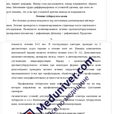
ное, бывают рецидивы. Иногда узлы рассасываются, иногда вскрываются, образуя
язвы. Заболевание трудно дифференцировать от узловатой эритемы, при этом сле-
дует помнить, что узлы при узловатой эритеме никогда не вскрываются.
Лечение туберкулеза кожи
Все больные должны находиться под постоянным диспансерным наблюде-
нием. Лечение проводится в специализированном стационаре после тщательного
обследования. Назначается комбинированное лечение противотуберкулезными
препаратами (изониозид + рифампицин, фтивазид + рифампицин). Продолжи-
79
тельность лечения 9-12 мес. В последующем ежегодно проводят по 2
двухмесячных курса терапии в течение пяти лет. Важным компонентом
комплексной терапии является лечебное питание (стол № 11). Дополнительно
назначают витамины, препараты железа, гепато- и ангиопротекторы, препараты,
улучшающие микроциркуляцию. Наряду с проведением общего
противотуберкулезного лечения при некоторых формах туберкулеза кожи
целесообразно проводить местное лечение: хирургическое иссечение еще
нераскрывшихся узлов при скрофулодерме, обработка язв при скрофулодерме,
облучение ультрафиолетовыми лучами очагов волчанки и др.
Профилактика туберкулеза кожи основана на проведении тех же мер,
которые направлены на профилактику туберкулеза вообще (улучшение
санитарно-
гигиенических условий, регулярные профилактические осмотры населения на
туберкулез и т.п.). Необходимо более раннее выявление больных туберкулезом
кожи, полноценное их лечение и обязательная диспансеризация.
Контрольные вопросы.
1.
Какие локализованные формы туберкулеза кожи вы знаете?