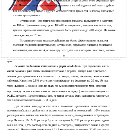
специфичностью по отношению к зависимым от цитохрома Р450 ферментам гри-
бов. Поэтому при использовании флуконазола не наблюдается побочного дейст-
вия на синтез стероидов и другие метаболические процессы человека, связанные
с этими цитохромами.
Итраконазол – синтетическое производное триазола, выпускается в капсулах
по 100 мг. Принимается внутрь по 100-200 мг ежедневно, во время или после еды,
при висцеральном кандидозе доза может быть увеличена до 400 мг/сут. Не назна-
чается детям до 12 лет.
Из антимикотиков местного действия наиболее эффективными являются
азоловые соединения (клотримазол, кетоконазол, бифоназол, эконазол, миконазол,
изоконазол, оксиконазол), а также гругих групп - циклопирокс, нистатин, натами-
72
цин.
Лечение отдельных клинических форм кандидоза.
При поражении
слизи-
стой полости рта
антимикотики назначают в формах, специально приспособ-
ленных для применения на слизистых: растворы, капли, аэрозоли, жевательные
таблетки. Например 2,5% суспензия «пимафуцин» во флаконах по 20 мл, 1% рас-
твор «Кандид». Можно использовать любую противогрибковую мазь, нанесен-
ную между двумя слоями ваты и помещенные за щеку (сэндвич-аппликация по
Ю.В.Сергееву). Продолжительность лечения острых форм кандидоза слизистых
местными антимикотиками – 2-3 недели.
Для лечения кандидоза слизистых возможно применение антисептиков с
противогрибковым действием в форме смазываний и полосканий: 1-2% водные
растворы метиленой сини или бриллиантовой зелени, разведенный в 2-3 раза рас-
твор Люголя, 10-15 % раствор буры в глицерине,0,12% раствор хлоргексидина
биглюконата, 0,1% раствор гексетидина («гексорал», выпускается также в форме
аэрозоля). Полоскания проводятся 10-15 мл раствора в течение 30-60 сек после