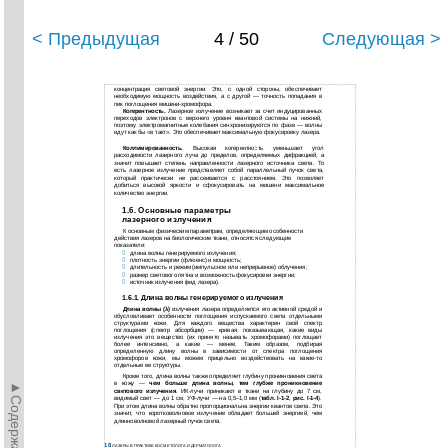
< Предыдущая
4 / 50
Следующая >
концентрация световой энергии. Это, с одной стороны, обеспечивает
необходимую мощность воздействия, а с другой — точность попадания в
пик поглощения мишени-хромофора.
Когерентность.
Лазерное излучение возникает за счет индуцированных
переходов электронов с верхнего уровня квантовой системы на нижний,
поэтому электромагнитные колебания синхронизируются по фазе — волны
идут как бы «в такт». Это обеспечивает максимальную фокусировку лазера.
Коллимированность.
Высокая когерентность уменьшает угол
расходимости лазерного луча до пределов, определяемых дифракцией, а
значит повышает степень направленности лазерного источника света. То
есть лазерное излучение представляет собой параллельный пучок света,
который практически не рассеивается с расстоянием. Это позволяет
добиться высокой яркости и сфокусировать на мишени максимальное
количество энергии.
1.6. Основные параметры
лазерного излучения
К основным физическим параметрам, определяющим особенности
действия лазеров на биологические ткани, относятся следующие
показатели:
длина волны генерируемого излучения;

плотность энергии (флюенс) и мощность;

длительность и режим (импульсное или непрерывное) облучения;

размер светового пятна и возможность фокусировки энергии;

источник излучения (вид лазера).

1.6.1. Длина волны генерируемого излучения
Длина волны (λ)
излучения лазера определяется его активной средой и
обусловливает особенности поглощения испускаемого света отдельными
структурами кожи. Для каждого вещества характерен свой спектр
поглощения (спектр абсорбции) — кривая, показывающая, какие виды
излучения это вещество (их принято называть хромофорами) поглощает
более интенсивно, а какие — менее. Таким образом, подбирая
определенную длину волны в зависимости от спектра поглощения
хромофоров кожи, мы можем прицельно воздействовать на какие-то
отдельные ее структуры.
Кроме того, длина волны также определяет глубину проникновения света
►Содержание►
в кожу —
чем больше длина волны, тем глубже проникновение
светового излучения
. ИК-лучи приникают в ткани на глубину до 7 см,
видимый свет — до 1 см, УФ-лучи — на 0,5–1,0 мм (
табл.
I-1-2
,
рис.
I-1-4
).
При этом длина волны обратно пропорциональна энергии квантов света. Это
значит, что коротковолновое излучение обладает большей энергией, чем
длинноволновой лазерный пучок света.
18
ЛАЗЕРЫ В ПРАКТИКЕ КОСМЕТОЛОГА И ДЕРМАТОЛОГА