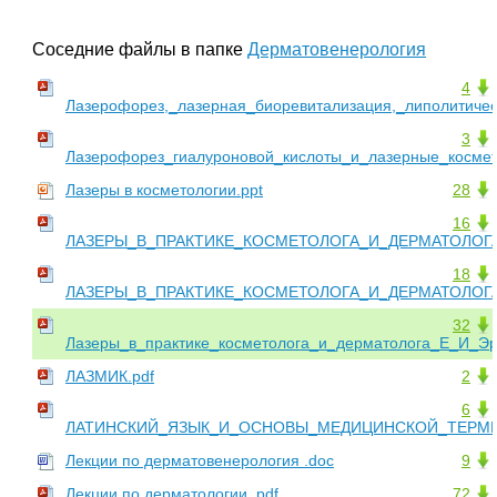
Соседние файлы в папке
Дерматовенерология
4
Лазерофорез,_лазерная_биоревитализация,_липолитичес
3
Лазерофорез_гиалуроновой_кислоты_и_лазерные_космето
Лазеры в косметологии.ppt
28
16
ЛАЗЕРЫ_В_ПРАКТИКЕ_КОСМЕТОЛОГА_И_ДЕРМАТОЛОГА
18
ЛАЗЕРЫ_В_ПРАКТИКЕ_КОСМЕТОЛОГА_И_ДЕРМАТОЛОГА_
32
Лазеры_в_практике_косметолога_и_дерматолога_Е_И_Эр
ЛАЗМИК.pdf
2
6
ЛАТИНСКИЙ_ЯЗЫК_И_ОСНОВЫ_МЕДИЦИНСКОЙ_ТЕРМИ
Лекции по дерматовенерология .doc
9
Лекции по дерматологии .pdf
72