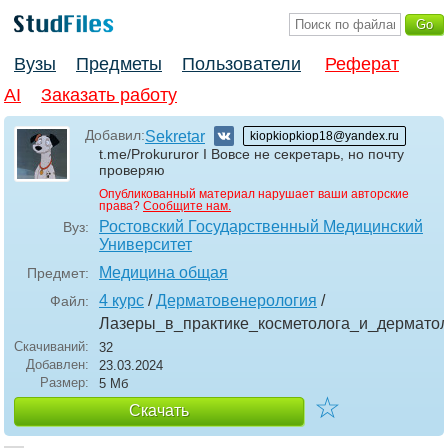
Вузы
Предметы
Пользователи
Реферат
AI
Заказать работу
Добавил:
Sekretar
kiopkiopkiop18@yandex.ru
t.me/Prokururor I Вовсе не секретарь, но почту
проверяю
Опубликованный материал нарушает ваши авторские
права?
Сообщите нам.
Ростовский Государственный Медицинский
Вуз:
Университет
Медицина общая
Предмет:
4 курс
/
Дерматовенерология
/
Файл:
Лазеры_в_практике_косметолога_и_дермато
Скачиваний:
32
Добавлен:
23.03.2024
Размер:
5 Мб
☆
Скачать