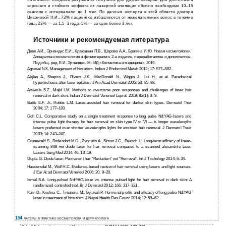
хорошего и стойкого эффекта от лазерной эпиляции обычно необходимо 10–15
сеансов с интервалами до 1 мес. По данным эксперта в этой области доктора
Цисановой Н.И., 72% пациентов избавляются от нежелательных волос в течение
года, 23% — за 1,5–2 года, 5% — за срок более 3 лет.
Источники и рекомендуемая литература
Деев А.И., Эрнандес Е.И., Краюшкин П.В., Шарова А.А., Брагина И.Ю. Новая косметология.
Аппаратная косметология и физиотерапия. 2-е издание, переработанное и дополненное.
Под общ. ред. Е.И. Эрнандес. М.: ИД «Косметика и медицина», 2019.
Agrawal N.K. Management of hirsutism. Indian J Endocrinol Metab 2013; 17: S77–S82.
Alajlan A., Shapiro J., Rivers J.K., MacDonald N., Wiggin J., Lui H., et al. Paradoxical
hypertrichosis after laser epilation. J Am Acad Dermatol 2005; 53: 85–88.
Arsiwala S.Z., Majid I.M. Methods to overcome poor responses and challenges of laser hair
removal in dark skin. Indian J Dermatol Venereol Leprol. 2019; 85(1): 3–9.
Battle E.F. Jr., Hobbs L.M. Laser-assisted hair removal for darker skin types. Dermatol Ther
2004; 17: 177–183.
Goh C.L. Comparative study on a single treatment response to long pulse Nd:YAG-lasers and
intense pulse light therapy for hair removal on skin type IV to VI — is longer wavelengths
lasers preferred over shorter wavelengths lights for assisted hair removal. J Dermatol Treat
2003; 14: 243–247.
Grunewald S., Bodendorf M.O., Zygouris A., Simon J.C., Paasch U. Long-term efficacy of linear-
scanning 808 нм diode laser for hair removal compared to a scanned alexandrite laser.
Lasers Surg Med 2014; 46: 13–19.
Gupta G. Diode laser: Permanent hair “Reduction” not “Removal”. Int J Trichology 2014; 6: 34.
Haedersdal M., Wulf H.C. Evidence-based review of hair removal using lasers and light sources.
J Eur Acad Dermatol Venereol 2006; 20: 9–20.
Ismail S.A. Long-pulsed Nd:YAG-laser vs. intense pulsed light for hair removal in dark skin: A
randomized controlled trial. Br J Dermatol 2012; 166: 317–321.
Karn D., Krishna C., Timalsina M., Gyawali P. Hormonal profile and efficacy of long pulse Nd:YAG
laser in treatment of hirsutism. J Nepal Health Res Counc 2014; 12: 59–62.
154
ЛАЗЕРЫ В ПРАКТИКЕ КОСМЕТОЛОГА И ДЕРМАТОЛОГА