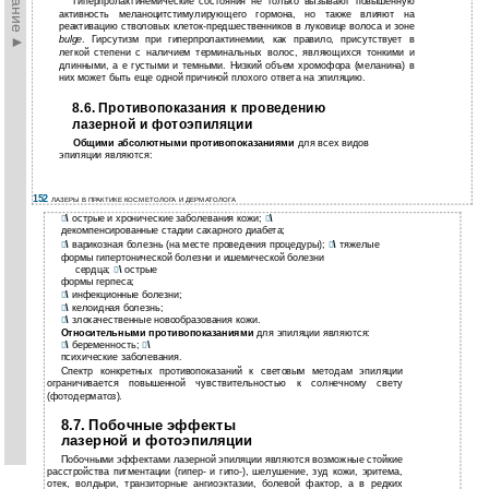
Гиперпролактинемические состояния не только вызывают повышенную
активность меланоцитстимулирующего гормона, но также влияют на
реактивацию стволовых клеток-предшественников в луковице волоса и зоне
bulge
. Гирсутизм при гиперпролактинемии, как правило, присутствует в
легкой степени с наличием терминальных волос, являющихся тонкими и
длинными, а е густыми и темными. Низкий объем хромофора (меланина) в
них может быть еще одной причиной плохого ответа на эпиляцию.
8.6. Противопоказания к проведению
лазерной и фотоэпиляции
Общими абсолютными противопоказаниями
для всех видов
эпиляции являются:
152
ЛАЗЕРЫ В ПРАКТИКЕ КОСМЕТОЛОГА И ДЕРМАТОЛОГА
\
острые и хронические заболевания кожи;
\


декомпенсированные стадии сахарного диабета;
\
варикозная болезнь (на месте проведения процедуры);
\
тяжелые


формы гипертонической болезни и ишемической болезни
сердца;
\
острые

формы герпеса;
\
инфекционные болезни;

\
келоидная болезнь;

\
злокачественные новообразования кожи.

Относительными противопоказаниями
для эпиляции являются:
\
беременность;
\


психические заболевания.
Спектр конкретных противопоказаний к световым методам эпиляции
ограничивается повышенной чувствительностью к солнечному свету
(фотодерматоз).
8.7. Побочные эффекты
лазерной и фотоэпиляции
Побочными эффектами лазерной эпиляции являются возможные стойкие
расстройства пигментации (гипер- и гипо-), шелушение, зуд кожи, эритема,
отек, волдыри, транзиторные ангиоэктазии, болевой фактор, а в редких