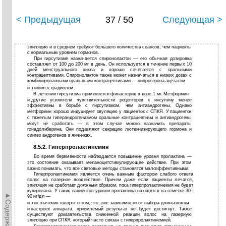
< Предыдущая
37 / 50
Следующая >
эпиляцию и в среднем требуют большего количества сеансов, чем пациенты
с нормальным уровнем гормонов.
При гирсутизме назначается спиронолактон — его обычная дозировка
составляет от 100 до 200 мг в день. Он используется в течение первых 10
дней менструального цикла и хорошо сочетается с оральными
контрацептивами. Спиронолактон также может назначаться в низких дозах с
комбинированными оральными контрацептивами — ципротерона ацетатом
и
этинилэстрадиолом.
В
лечении гирсутизма применяется финастерид в дозе 1 мг. Метформин
и
другие усилители чувствительности рецепторов к инсулину менее
эффективны в борьбе с гирсутизмом, чем антиандрогены. Однако
метформин хорошо индуцирует овуляцию у пациенток с СПКЯ. У пациенток
с тяжелым гиперандрогенизмом оральные контрацептивы и антиандрогены
могут не сработать — в этом случае можно назначить препараты
гонадолиберина. Они подавляют секрецию лютеинизирующего гормона и
синтез андрогенов в яичниках.
8.5.2. Гиперпролактинемия
Во время беременности наблюдается повышение уровня пролактина —
это состояние оказывает меланоцитстимулирующее действие. При этом
важно понимать, что все световые методы становятся малоэффективными.
Гиперпролактинемия является очень важным фактором слабого ответа
волос на лазерное воздействие. Причем даже если пациенты лечатся,
эпиляция не сработает должным образом, пока гиперпролактинемия не будет
купирована. У таких пациентов уровни пролактина находятся на отметке 30–
►Содержание►
90 нг/дл —
и
эти значения говорят о том, что, вне зависимости от выбора длины волны
и
настроек аппарата, приемлемый результат не будет достигнут. Также
существуют доказательства сниженной реакции волос на лазерную
эпиляцию при СПКЯ, который часто связан с гиперпролактинемией.