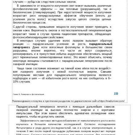
случаях — рубцы как следствие сильных ожогов.
В
зависимости от мощности излучения свет может вызывать различные
фотобиологические эффекты — как тепловые (разрушающие), так и
биологические (стимулирующие). При недостаточной мощности излучения
возрастает риск непредсказуемых эффектов облучения (вплоть до
усиления роста волос) вследствие запуска целого спектра цепных
биологических процессов.
С
другой стороны, превышение мощности излучения может приводить к
ожогам кожи. Вероятность ожогов и поствоспалительной гиперпигментации
возрастает также в случае приема пациентами препаратов, обладающих
фотосенсибилизирующими свойствами.
В
некоторых случаях удаление волос лазером вызывает обратную
реакцию — парадоксальное усиление их роста,
парадоксальный
гипертрихоз.
Даже если волосяные фолликулы в большинстве своем
разрушены, вполне вероятно, что части их могут сохраниться,
регенерировать и в присутствии избытка андрогенов обеспечивать мощный
рост терминальных пигментированных волос. Это может объяснить, почему
некоторые женщины сталкиваются с парадоксальным гипертрихозом после
лазерной эпиляции.
Чаще такое состояние возникает на темной коже и/или после воздейст­
вия лазерного излучения с низкой плотностью энергии. Самыми
популярными местами для парадоксального гипертрихоза являются
подбородок и шея — об избыточном росте волос на них сообщалось в 6–
10% случаев.
153
Глава 8. Лазерная и фотоэпиляция
Рекомендовано к покупке и прочтению разделом по дерматологии сайта https://meduniver.com/
Парадоксальный гипертрихоз лечится с помощью дальнейших сеансов
лазерной эпиляции на высоких плотностях энергии и с короткими
импульсами. При этом важно обеспечить адекватное охлаждение кожи
пациента, чтобы не допустить ожогов.
Эффективность световых методов избавления от нежелательного роста волос
изучалась в большом количестве исследований. Согласно исследованию
Фитцпатрика и ряда других исследователей, как и в случае электроэпиляции, в
течение 3 мес после первой процедуры рубиновым лазером вырастает порядка
55% волос. Сходные результаты получены для других лазеров. Для достижения