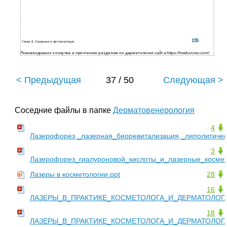
155
Глава 8. Лазерная и фотоэпиляция
Рекомендовано к покупке и прочтению разделом по дерматологии сайта https://meduniver.com/
< Предыдущая
37 / 50
Следующая >
Соседние файлы в папке
Дерматовенерология
4
Лазерофорез,_лазерная_биоревитализация,_липолитичес
3
Лазерофорез_гиалуроновой_кислоты_и_лазерные_космето
Лазеры в косметологии.ppt
28
16
ЛАЗЕРЫ_В_ПРАКТИКЕ_КОСМЕТОЛОГА_И_ДЕРМАТОЛОГА
18
ЛАЗЕРЫ_В_ПРАКТИКЕ_КОСМЕТОЛОГА_И_ДЕРМАТОЛОГА_