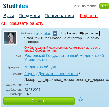
Вузы
Предметы
Пользователи
Реферат
AI
Заказать работу
Добавил:
Sekretar
kiopkiopkiop18@yandex.ru
t.me/Prokururor I Вовсе не секретарь, но почту
проверяю
Опубликованный материал нарушает ваши авторские
права?
Сообщите нам.
Ростовский Государственный Медицинский
Вуз:
Университет
Медицина общая
Предмет:
4 курс
/
Дерматовенерология
/
Файл:
Лазеры_в_практике_косметолога_и_дермато
Скачиваний:
32
Добавлен:
23.03.2024
Размер:
5 Мб
☆
Скачать