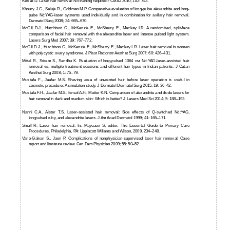
Kelsall D. Laser hair removal: No training required? CMAJ 2010; 182: 743.
Khoury J.G., Saluja R., Goldman M.P. Comparative evaluation of long-pulse alexandrite and long-
pulse Nd:YAG-laser systems used individually and in combination for axillary hair removal.
Dermatol Surg 2008; 34: 665–670.
McGill D.J., Hutchison C., McKenzie E., McSherry E., Mackay I.R. A randomised, split-face
comparison of facial hair removal with the alexandrite laser and intense pulsed light system.
Lasers Surg Med 2007; 39: 767–772.
McGill D.J., Hutchison C., McKenzie E., McSherry E., Mackay I.R. Laser hair removal in women
with polycystic ovary syndrome. J Plast Reconstr Aesthet Surg 2007; 60: 426–431.
Mittal R., Sriram S., Sandhu K. Evaluation of long-pulsed 1064 нм Nd:YAG-laser-assisted hair
removal vs. multiple treatment sessions and different hair types in Indian patients. J Cutan
Aesthet Surg 2008; 1: 75–79.
Mustafa F., Jaafar M.S. Shaving area of unwanted hair before laser operation is useful in
cosmetic procedure: A simulation study. J Dermatol Dermatol Surg 2015; 19: 36–42.
Mustafa F.H., Jaafar M.S., Ismail A.H., Mutter K.N. Comparison of alexandrite and diode lasers for
hair removal in dark and medium skin: Which is better? J Lasers Med Sci 2014; 5: 188–193.
Nanni C.A., Alster T.S. Laser-assisted hair removal: Side effects of Q-switched Nd:YAG,
longpulsed ruby, and alexandrite lasers. J Am Acad Dermatol 1999; 41: 165–171.
Small R. Laser hair removal. In: Mayeaux S, editor. The Essential Guide to Primary Care
Procedures. Philadelphia, PA: Lippincott Williams and Wilson, 2009. 234–248.
Vano-Galvan S., Jaen P. Complications of nonphysician-supervised laser hair removal: Case
report and literature review. Can Fam Physician 2009; 55: 50–52.